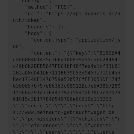
  "config": {

    "method": "POST",

    "url": "https://api.audaris.de/a
uth/token",

    "headers": {},

    "body": {

      "contentType": "application/js
on",

      "content": "{\"key\":\"8150BA4
c4C600461435c36Fd100839d55ea6b2A4841
c49b0b2BEB5847FD04bF48f7ed4a1cf33b81
202aD8eD41DE7111B639C53d9457a71Cb45d
Bec1734CF3476759a53b57CfEE3D53DF1747
63606570797e86363c08912Bc7e5A3857280
1f2E8e291d73F447792159af2b78C2c97D79
61015c3b1778465497D6e6C619a113203
\",\"secret\":\"\",\"cors\":\"http
s://www.meinauto-gebrauchtwagen.de
\",\"permissions\":{\"vehicles\":\"r
\",\"references\":\"r\",\"website
\":\"r\",\"users\":\"r\",\"clients