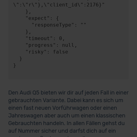
\":\"r\"},\"client_id\":2176}"

    },

    "expect": {

      "responseType": ""

    },

    "timeout": 0,

    "progress": null,

    "risky": false

  }

}

Den Audi Q5 bieten wir dir auf jeden Fall in einer
gebrauchten Variante. Dabei kann es sich um
einen fast neuen Vorführwagen oder einen
Jahreswagen aber auch um einen klassischen
Gebrauchten handeln. In allen Fällen gehst du
auf Nummer sicher und darfst dich auf ein