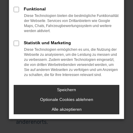
Gebrauchtwagen bist du an die
Funktional
Spezialisten für den Audi Q5 und eine
Diese Technologien bieten die bestmögliche Funktionalität
Reihe anderer Modelle geraten. Für uns
der Webseite. Services von Drittanbietern wie Google
spricht, dass wir ausschließlich
Maps, Chats, Fahrzeugbewertungssystem und weitere
werden aktiviert.
Fahrzeuge aus erster Hand anbieten
und du durchweg scheckheftgepflegte
Statistik und Marketing
Autos erhältst. Wir sprechen dabei von
Diese Technologien ermöglichen es uns, die Nutzung der
Fahrzeuge für den einheimischen Markt
Webseite zu analysieren, um die Leistung zu messen und
zu verbessern. Zudem werden Technologien eingesetzt,
und ausdrücklich nicht von EU-
die von dritten Werbetreibenden verwendet werden, um
Importen. Auch, wenn du in Zürich
Sie auf anderen Webseiten zu verfolgen und um Anzeigen
zu schalten, die für Ihre Interessen relevant sind.
zuhause bist und nicht zu uns nach
Garching bei München kommen
Speichern
möchtest, bist du herzlich willkommen.
Unser Lieferdienst macht es möglich
Optionale Cookies ablehnen
und stellt dir dein Fahrzeug direkt vor
Alle akzeptieren
deine Haustür – ob in Zürich oder
anderenorts.