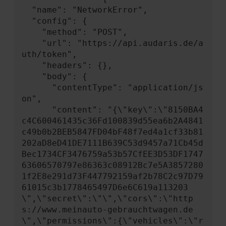
  "name": "NetworkError",

  "config": {

    "method": "POST",

    "url": "https://api.audaris.de/a
uth/token",

    "headers": {},

    "body": {

      "contentType": "application/js
on",

      "content": "{\"key\":\"8150BA4
c4C600461435c36Fd100839d55ea6b2A4841
c49b0b2BEB5847FD04bF48f7ed4a1cf33b81
202aD8eD41DE7111B639C53d9457a71Cb45d
Bec1734CF3476759a53b57CfEE3D53DF1747
63606570797e86363c08912Bc7e5A3857280
1f2E8e291d73F447792159af2b78C2c97D79
61015c3b1778465497D6e6C619a113203
\",\"secret\":\"\",\"cors\":\"http
s://www.meinauto-gebrauchtwagen.de
\",\"permissions\":{\"vehicles\":\"r