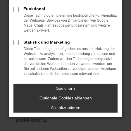
Bei MeinAuto Gebrauchtwagen bist du
Funktional
an die Spezialisten für den Ford Fiesta
Diese Technologien bieten die bestmögliche Funktionalität
und eine Reihe anderer Modelle geraten.
der Webseite. Services von Drittanbietern wie Google
Für uns spricht, dass wir ausschließlich
Maps, Chats, Fahrzeugbewertungssystem und weitere
werden aktiviert.
Fahrzeuge aus erster Hand anbieten
und du durchweg scheckheftgepflegte
Statistik und Marketing
Autos erhältst. Wir sprechen dabei von
Diese Technologien ermöglichen es uns, die Nutzung der
Fahrzeuge für den einheimischen Markt
Webseite zu analysieren, um die Leistung zu messen und
zu verbessern. Zudem werden Technologien eingesetzt,
und ausdrücklich nicht von EU-
die von dritten Werbetreibenden verwendet werden, um
Importen. Auch, wenn du in Würzburg
Sie auf anderen Webseiten zu verfolgen und um Anzeigen
zu schalten, die für Ihre Interessen relevant sind.
zuhause bist und nicht zu uns nach
Garching bei München kommen
Speichern
möchtest, bist du herzlich willkommen.
Unser Lieferdienst macht es möglich
Optionale Cookies ablehnen
und stellt dir dein Fahrzeug direkt vor
Alle akzeptieren
deine Haustür – ob in Würzburg oder
anderenorts.