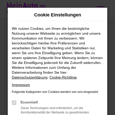
Zum
Hauptinhalt
Cookie Einstellungen
springen
Ford Fiesta kaufen
Wir nutzen Cookies, um Ihnen die bestmögliche
Nutzung unserer Webseite zu ermöglichen und unsere
mit Lieferservice
Kommunikation mit Ihnen zu verbessern. Wir
berücksichtigen hierbei Ihre Präferenzen und
nach Würzburg
verarbeiten Daten für Marketing und Statistiken nur,
wenn Sie uns Ihre Einwilligung geben. Wenn Sie zu
einem späteren Zeitpunkt Ihre Meinung ändern, können
Wir bieten günstige Ford Fiesta
Sie die Einwilligung jederzeit für die Zukunft widerrufen.
Weitere Informationen zum Umfang der
für Würzburg
Datenverarbeitung finden Sie hier:
Datenschutzerklärung
,
Cookie-Richtlinie
.
Schleichst du bereits um einen Ford
Impressum
Fiesta herum und möchtest bald mit
diesem Modell in Würzburg unterwegs
Folgende Kategorien von Cookies werden von uns eingesetzt:
sein? Dann ist jetzt der richtige Moment,
Essentiell
denn wir bieten dieses erstklassige
Diese Technologien sind erforderlich, um die
Fahrzeug zu einem sensationellen Preis.
Kernfunktionalität der Webseite zu gewährleisten.