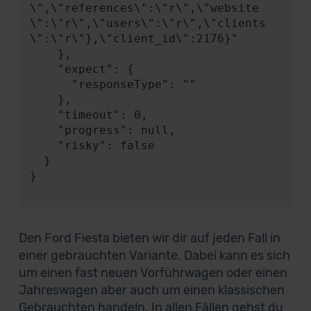
\",\"references\":\"r\",\"website
\":\"r\",\"users\":\"r\",\"clients
\":\"r\"},\"client_id\":2176}"

    },

    "expect": {

      "responseType": ""

    },

    "timeout": 0,

    "progress": null,

    "risky": false

  }

}

Den Ford Fiesta bieten wir dir auf jeden Fall in
einer gebrauchten Variante. Dabei kann es sich
um einen fast neuen Vorführwagen oder einen
Jahreswagen aber auch um einen klassischen
Gebrauchten handeln. In allen Fällen gehst du