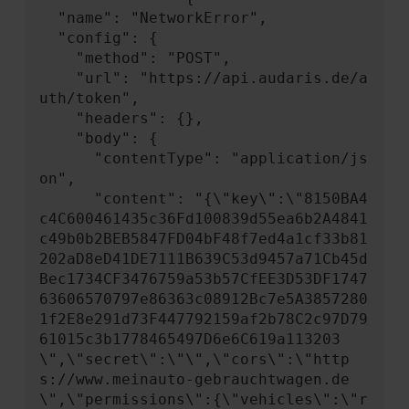
  "name": "NetworkError",

  "config": {

    "method": "POST",

    "url": "https://api.audaris.de/a
uth/token",

    "headers": {},

    "body": {

      "contentType": "application/js
on",

      "content": "{\"key\":\"8150BA4
c4C600461435c36Fd100839d55ea6b2A4841
c49b0b2BEB5847FD04bF48f7ed4a1cf33b81
202aD8eD41DE7111B639C53d9457a71Cb45d
Bec1734CF3476759a53b57CfEE3D53DF1747
63606570797e86363c08912Bc7e5A3857280
1f2E8e291d73F447792159af2b78C2c97D79
61015c3b1778465497D6e6C619a113203
\",\"secret\":\"\",\"cors\":\"http
s://www.meinauto-gebrauchtwagen.de
\",\"permissions\":{\"vehicles\":\"r