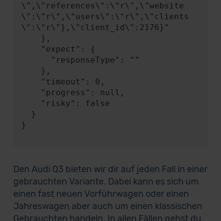
\",\"references\":\"r\",\"website
\":\"r\",\"users\":\"r\",\"clients
\":\"r\"},\"client_id\":2176}"

    },

    "expect": {

      "responseType": ""

    },

    "timeout": 0,

    "progress": null,

    "risky": false

  }

}

Den Audi Q3 bieten wir dir auf jeden Fall in einer
gebrauchten Variante. Dabei kann es sich um
einen fast neuen Vorführwagen oder einen
Jahreswagen aber auch um einen klassischen
Gebrauchten handeln. In allen Fällen gehst du