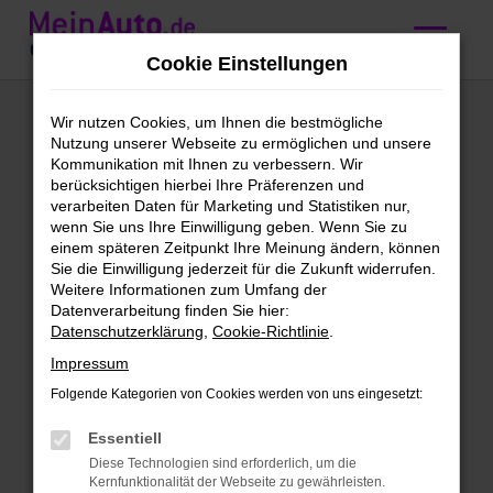
Zum
Hauptinhalt
Cookie Einstellungen
springen
Audi Q3 kaufen mit
Wir nutzen Cookies, um Ihnen die bestmögliche
Nutzung unserer Webseite zu ermöglichen und unsere
Lieferservice nach
Kommunikation mit Ihnen zu verbessern. Wir
berücksichtigen hierbei Ihre Präferenzen und
Würzburg
verarbeiten Daten für Marketing und Statistiken nur,
wenn Sie uns Ihre Einwilligung geben. Wenn Sie zu
einem späteren Zeitpunkt Ihre Meinung ändern, können
Wir bieten günstige Audi Q3 für
Sie die Einwilligung jederzeit für die Zukunft widerrufen.
Weitere Informationen zum Umfang der
Würzburg
Datenverarbeitung finden Sie hier:
Datenschutzerklärung
,
Cookie-Richtlinie
.
Schleichst du bereits um einen Audi Q3
Impressum
herum und möchtest bald mit diesem
Modell in Würzburg unterwegs sein?
Folgende Kategorien von Cookies werden von uns eingesetzt:
Dann ist jetzt der richtige Moment, denn
Essentiell
wir bieten dieses erstklassige Fahrzeug
Diese Technologien sind erforderlich, um die
zu einem sensationellen Preis. Bei
Kernfunktionalität der Webseite zu gewährleisten.