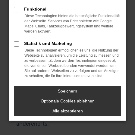
MeinAuto Gebrauchtwagen bist du an
Funktional
die Spezialisten für den Audi Q3 und eine
Diese Technologien bieten die bestmögliche Funktionalität
Reihe anderer Modelle geraten. Für uns
der Webseite. Services von Drittanbietern wie Google
spricht, dass wir ausschließlich
Maps, Chats, Fahrzeugbewertungssystem und weitere
werden aktiviert.
Fahrzeuge aus erster Hand anbieten
und du durchweg scheckheftgepflegte
Statistik und Marketing
Autos erhältst. Wir sprechen dabei von
Diese Technologien ermöglichen es uns, die Nutzung der
Fahrzeuge für den einheimischen Markt
Webseite zu analysieren, um die Leistung zu messen und
zu verbessern. Zudem werden Technologien eingesetzt,
und ausdrücklich nicht von EU-
die von dritten Werbetreibenden verwendet werden, um
Importen. Auch, wenn du in Würzburg
Sie auf anderen Webseiten zu verfolgen und um Anzeigen
zu schalten, die für Ihre Interessen relevant sind.
zuhause bist und nicht zu uns nach
Garching bei München kommen
Speichern
möchtest, bist du herzlich willkommen.
Unser Lieferdienst macht es möglich
Optionale Cookies ablehnen
und stellt dir dein Fahrzeug direkt vor
Alle akzeptieren
deine Haustür – ob in Würzburg oder
anderenorts.