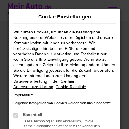
Zum
Hauptinhalt
Cookie Einstellungen
springen
Audi Vorführwagen
Wir nutzen Cookies, um Ihnen die bestmögliche
Nutzung unserer Webseite zu ermöglichen und unsere
kaufen mit
Kommunikation mit Ihnen zu verbessern. Wir
berücksichtigen hierbei Ihre Präferenzen und
Lieferservice nach
verarbeiten Daten für Marketing und Statistiken nur,
wenn Sie uns Ihre Einwilligung geben. Wenn Sie zu
Würzburg
einem späteren Zeitpunkt Ihre Meinung ändern, können
Sie die Einwilligung jederzeit für die Zukunft widerrufen.
Weitere Informationen zum Umfang der
Höchst vorzeigbar: unsere Audi
Datenverarbeitung finden Sie hier:
Datenschutzerklärung
,
Cookie-Richtlinie
.
Vorführwagen für Würzburg
Impressum
Vorhang auf für unsere Audi
Folgende Kategorien von Cookies werden von uns eingesetzt:
Vorführwagen. Wir finden, dass für deine
Mobilität in Würzburg kaum eine
Essentiell
geeigneter Alternative existiert. Audi
Diese Technologien sind erforderlich, um die
Kernfunktionalität der Webseite zu gewährleisten.