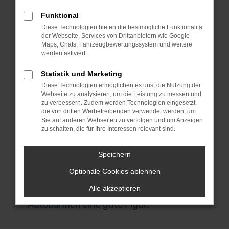
Vorführwagen sind fast noch Neuwagen.
Bedenke bitte, dass die Fahrzeuge in
Funktional
aller Regel dem Zweck dienten,
Diese Technologien bieten die bestmögliche Funktionalität
der Webseite. Services von Drittanbietern wie Google
Neuwagen zu verkaufen und deren
Maps, Chats, Fahrzeugbewertungssystem und weitere
Vorteile zu demonstrieren. Nach meist
werden aktiviert.
nur wenigen Fahrten werden die Autos
Statistik und Marketing
dann als Audi Vorführwagen aussortiert
Diese Technologien ermöglichen es uns, die Nutzung der
und gelangen in den Verkauf. Die
Webseite zu analysieren, um die Leistung zu messen und
Qualität hat unter den Probefahrten
zu verbessern. Zudem werden Technologien eingesetzt,
die von dritten Werbetreibenden verwendet werden, um
naturgemäß nicht gelitten und so ließe
Sie auf anderen Webseiten zu verfolgen und um Anzeigen
sich eher von gut eingefahrenen
zu schalten, die für Ihre Interessen relevant sind.
Modellen zu einem enorm günstigen
Preis sprechen. Für den Stadtverkehr in
Speichern
Würzburg eignet sich das Modell ohnehin
Optionale Cookies ablehnen
perfekt und macht zudem auch bei
Alle akzeptieren
Fahrten über Landstraßen und
Autobahnen eine gute Figur.