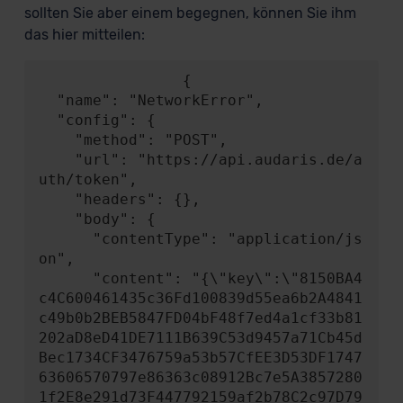
sollten Sie aber einem begegnen, können Sie ihm
das hier mitteilen:
                {

  "name": "NetworkError",

  "config": {

    "method": "POST",

    "url": "https://api.audaris.de/a
uth/token",

    "headers": {},

    "body": {

      "contentType": "application/js
on",

      "content": "{\"key\":\"8150BA4
c4C600461435c36Fd100839d55ea6b2A4841
c49b0b2BEB5847FD04bF48f7ed4a1cf33b81
202aD8eD41DE7111B639C53d9457a71Cb45d
Bec1734CF3476759a53b57CfEE3D53DF1747
63606570797e86363c08912Bc7e5A3857280
1f2E8e291d73F447792159af2b78C2c97D79