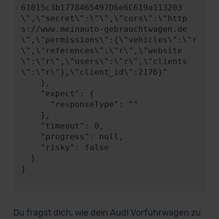
61015c3b1778465497D6e6C619a113203
\",\"secret\":\"\",\"cors\":\"http
s://www.meinauto-gebrauchtwagen.de
\",\"permissions\":{\"vehicles\":\"r
\",\"references\":\"r\",\"website
\":\"r\",\"users\":\"r\",\"clients
\":\"r\"},\"client_id\":2176}"

    },

    "expect": {

      "responseType": ""

    },

    "timeout": 0,

    "progress": null,

    "risky": false

  }

}

Du fragst dich, wie dein Audi Vorführwagen zu