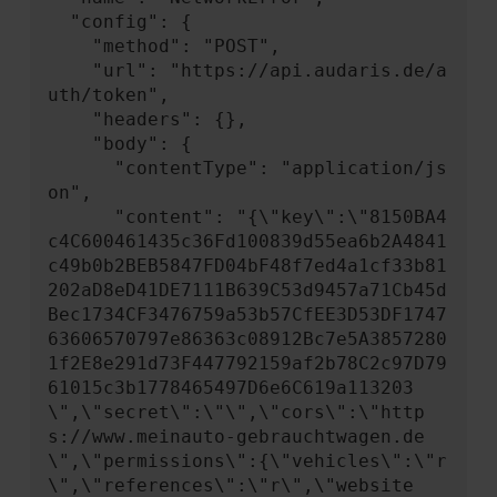
  "config": {

    "method": "POST",

    "url": "https://api.audaris.de/a
uth/token",

    "headers": {},

    "body": {

      "contentType": "application/js
on",

      "content": "{\"key\":\"8150BA4
c4C600461435c36Fd100839d55ea6b2A4841
c49b0b2BEB5847FD04bF48f7ed4a1cf33b81
202aD8eD41DE7111B639C53d9457a71Cb45d
Bec1734CF3476759a53b57CfEE3D53DF1747
63606570797e86363c08912Bc7e5A3857280
1f2E8e291d73F447792159af2b78C2c97D79
61015c3b1778465497D6e6C619a113203
\",\"secret\":\"\",\"cors\":\"http
s://www.meinauto-gebrauchtwagen.de
\",\"permissions\":{\"vehicles\":\"r
\",\"references\":\"r\",\"website