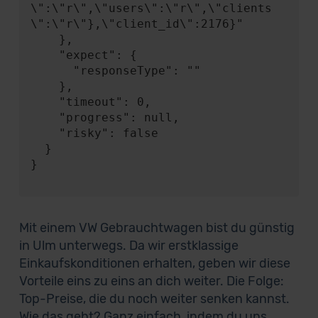
\":\"r\",\"users\":\"r\",\"clients
\":\"r\"},\"client_id\":2176}"

    },

    "expect": {

      "responseType": ""

    },

    "timeout": 0,

    "progress": null,

    "risky": false

  }

}

Mit einem VW Gebrauchtwagen bist du günstig
in Ulm unterwegs. Da wir erstklassige
Einkaufskonditionen erhalten, geben wir diese
Vorteile eins zu eins an dich weiter. Die Folge:
Top-Preise, die du noch weiter senken kannst.
Wie das geht? Ganz einfach, indem du uns