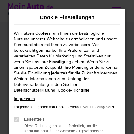
Zum
Hauptinhalt
Cookie Einstellungen
springen
VW
Wir nutzen Cookies, um Ihnen die bestmögliche
Nutzung unserer Webseite zu ermöglichen und unsere
Gebrauchtwagen
Kommunikation mit Ihnen zu verbessern. Wir
berücksichtigen hierbei Ihre Präferenzen und
kaufen mit
verarbeiten Daten für Marketing und Statistiken nur,
wenn Sie uns Ihre Einwilligung geben. Wenn Sie zu
Lieferservice nach
einem späteren Zeitpunkt Ihre Meinung ändern, können
Sie die Einwilligung jederzeit für die Zukunft widerrufen.
Ulm
Weitere Informationen zum Umfang der
Datenverarbeitung finden Sie hier:
Datenschutzerklärung
,
Cookie-Richtlinie
.
VW Gebrauchtwagen – Qualität
Impressum
für Ulm
Folgende Kategorien von Cookies werden von uns eingesetzt:
VW Gebrauchtwagen sind unser täglich
Essentiell
Brot. Wir bieten dir eine enorme
Diese Technologien sind erforderlich, um die
Bandbreite an Fahrzeugen und lassen
Kernfunktionalität der Webseite zu gewährleisten.