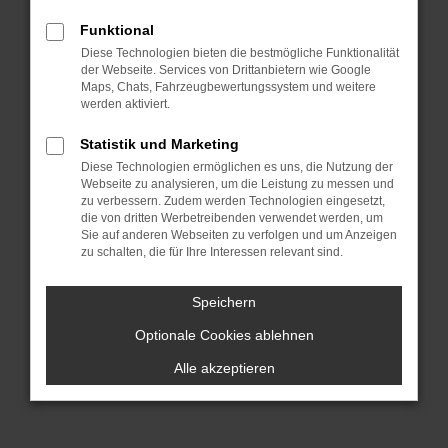
dich sprichwörtlich „aus dem Vollen
Funktional
schöpfen“. Hinzu kommt, dass wir für
Diese Technologien bieten die bestmögliche Funktionalität
dich die Lieferung direkt nach Ulm oder
der Webseite. Services von Drittanbietern wie Google
einen anderen Ort, irgendwo in
Maps, Chats, Fahrzeugbewertungssystem und weitere
werden aktiviert.
Deutschland, übernehmen. Wir lassen
bei VW Gebrauchtwagen Argumente
Statistik und Marketing
sprechen und überzeugen durch
Diese Technologien ermöglichen es uns, die Nutzung der
Webseite zu analysieren, um die Leistung zu messen und
Qualität. All unsere Fahrzeuge für deine
zu verbessern. Zudem werden Technologien eingesetzt,
Mobilität in Ulm stammen aus erster
die von dritten Werbetreibenden verwendet werden, um
Hand und hatten entsprechend nur
Sie auf anderen Webseiten zu verfolgen und um Anzeigen
zu schalten, die für Ihre Interessen relevant sind.
einen Vorbesitzer. Es handelt sich um
einheimische Fahrzeuge und keine EU-
Speichern
Importe und vor allem: unsere VW
Optionale Cookies ablehnen
Gebrauchtwagen wurden im Vorfeld
gründlich geprüft und sind einwandfrei.
Alle akzeptieren
Darauf geben wir dir eine Garantie.