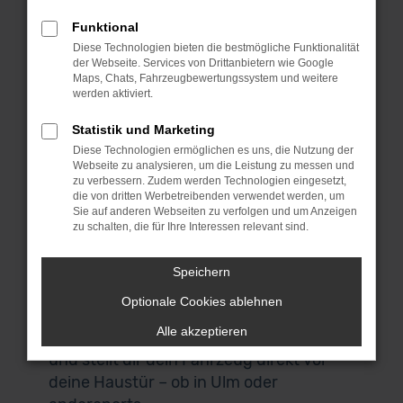
wir bieten dieses erstklassige Fahrzeug
zu einem sensationellen Preis. Bei
Funktional
MeinAuto Gebrauchtwagen bist du an
Diese Technologien bieten die bestmögliche Funktionalität
der Webseite. Services von Drittanbietern wie Google
die Spezialisten für den Ford Mondeo
Maps, Chats, Fahrzeugbewertungssystem und weitere
und eine Reihe anderer Modelle geraten.
werden aktiviert.
Für uns spricht, dass wir ausschließlich
Statistik und Marketing
Fahrzeuge aus erster Hand anbieten
Diese Technologien ermöglichen es uns, die Nutzung der
und du durchweg scheckheftgepflegte
Webseite zu analysieren, um die Leistung zu messen und
Autos erhältst. Wir sprechen dabei von
zu verbessern. Zudem werden Technologien eingesetzt,
die von dritten Werbetreibenden verwendet werden, um
Fahrzeuge für den einheimischen Markt
Sie auf anderen Webseiten zu verfolgen und um Anzeigen
und ausdrücklich nicht von EU-
zu schalten, die für Ihre Interessen relevant sind.
Importen. Auch, wenn du in Ulm
zuhause bist und nicht zu uns nach
Speichern
Garching bei München kommen
Optionale Cookies ablehnen
möchtest, bist du herzlich willkommen.
Alle akzeptieren
Unser Lieferdienst macht es möglich
und stellt dir dein Fahrzeug direkt vor
deine Haustür – ob in Ulm oder