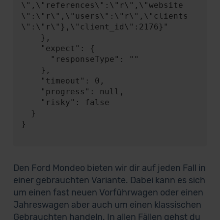
\",\"references\":\"r\",\"website
\":\"r\",\"users\":\"r\",\"clients
\":\"r\"},\"client_id\":2176}"

    },

    "expect": {

      "responseType": ""

    },

    "timeout": 0,

    "progress": null,

    "risky": false

  }

}

Den Ford Mondeo bieten wir dir auf jeden Fall in
einer gebrauchten Variante. Dabei kann es sich
um einen fast neuen Vorführwagen oder einen
Jahreswagen aber auch um einen klassischen
Gebrauchten handeln. In allen Fällen gehst du