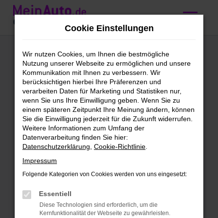
Zum
Hauptinhalt
Cookie Einstellungen
springen
Ford Mondeo
Wir nutzen Cookies, um Ihnen die bestmögliche
Nutzung unserer Webseite zu ermöglichen und unsere
kaufen mit
Kommunikation mit Ihnen zu verbessern. Wir
berücksichtigen hierbei Ihre Präferenzen und
Lieferservice nach
verarbeiten Daten für Marketing und Statistiken nur,
wenn Sie uns Ihre Einwilligung geben. Wenn Sie zu
Ulm
einem späteren Zeitpunkt Ihre Meinung ändern, können
Sie die Einwilligung jederzeit für die Zukunft widerrufen.
Weitere Informationen zum Umfang der
Wir bieten günstige Ford
Datenverarbeitung finden Sie hier:
Datenschutzerklärung
,
Cookie-Richtlinie
.
Mondeo für Ulm
Impressum
Schleichst du bereits um einen Ford
Folgende Kategorien von Cookies werden von uns eingesetzt:
Mondeo herum und möchtest bald mit
diesem Modell in Ulm unterwegs sein?
Essentiell
Dann ist jetzt der richtige Moment, denn
Diese Technologien sind erforderlich, um die
Kernfunktionalität der Webseite zu gewährleisten.