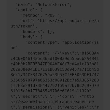
  "name": "NetworkError",

  "config": {

    "method": "POST",

    "url": "https://api.audaris.de/a
uth/token",

    "headers": {},

    "body": {

      "contentType": "application/js
on",

      "content": "{\"key\":\"8150BA4
c4C600461435c36Fd100839d55ea6b2A4841
c49b0b2BEB5847FD04bF48f7ed4a1cf33b81
202aD8eD41DE7111B639C53d9457a71Cb45d
Bec1734CF3476759a53b57CfEE3D53DF1747
63606570797e86363c08912Bc7e5A3857280
1f2E8e291d73F447792159af2b78C2c97D79
61015c3b1778465497D6e6C619a113203
\",\"secret\":\"\",\"cors\":\"http
s://www.meinauto-gebrauchtwagen.de
\",\"permissions\":{\"vehicles\":\"r