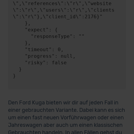
\",\"references\":\"r\",\"website
\":\"r\",\"users\":\"r\",\"clients
\":\"r\"},\"client_id\":2176}"

    },

    "expect": {

      "responseType": ""

    },

    "timeout": 0,

    "progress": null,

    "risky": false

  }

}

Den Ford Kuga bieten wir dir auf jeden Fall in
einer gebrauchten Variante. Dabei kann es sich
um einen fast neuen Vorführwagen oder einen
Jahreswagen aber auch um einen klassischen
Gebrauchten handeln. In allen Fällen gehst du