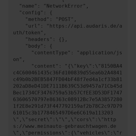
  "name": "NetworkError",

  "config": {

    "method": "POST",

    "url": "https://api.audaris.de/a
uth/token",

    "headers": {},

    "body": {

      "contentType": "application/js
on",

      "content": "{\"key\":\"8150BA4
c4C600461435c36Fd100839d55ea6b2A4841
c49b0b2BEB5847FD04bF48f7ed4a1cf33b81
202aD8eD41DE7111B639C53d9457a71Cb45d
Bec1734CF3476759a53b57CfEE3D53DF1747
63606570797e86363c08912Bc7e5A3857280
1f2E8e291d73F447792159af2b78C2c97D79
61015c3b1778465497D6e6C619a113203
\",\"secret\":\"\",\"cors\":\"http
s://www.meinauto-gebrauchtwagen.de
\",\"permissions\":{\"vehicles\":\"r