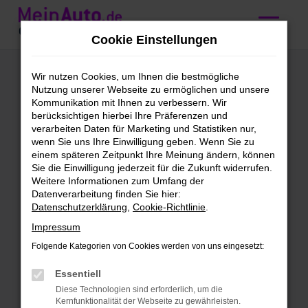
Zum
Hauptinhalt
Cookie Einstellungen
springen
Ford Kuga kaufen
Wir nutzen Cookies, um Ihnen die bestmögliche
Nutzung unserer Webseite zu ermöglichen und unsere
mit Lieferservice
Kommunikation mit Ihnen zu verbessern. Wir
berücksichtigen hierbei Ihre Präferenzen und
nach Ulm
verarbeiten Daten für Marketing und Statistiken nur,
wenn Sie uns Ihre Einwilligung geben. Wenn Sie zu
einem späteren Zeitpunkt Ihre Meinung ändern, können
Wir bieten günstige Ford Kuga
Sie die Einwilligung jederzeit für die Zukunft widerrufen.
Weitere Informationen zum Umfang der
für Ulm
Datenverarbeitung finden Sie hier:
Datenschutzerklärung
,
Cookie-Richtlinie
.
Schleichst du bereits um einen Ford
Impressum
Kuga herum und möchtest bald mit
diesem Modell in Ulm unterwegs sein?
Folgende Kategorien von Cookies werden von uns eingesetzt:
Dann ist jetzt der richtige Moment, denn
Essentiell
wir bieten dieses erstklassige Fahrzeug
Diese Technologien sind erforderlich, um die
zu einem sensationellen Preis. Bei
Kernfunktionalität der Webseite zu gewährleisten.