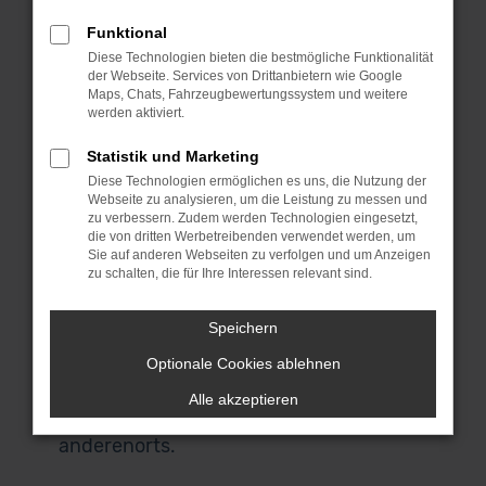
MeinAuto Gebrauchtwagen bist du an
Funktional
die Spezialisten für den Ford Kuga und
Diese Technologien bieten die bestmögliche Funktionalität
eine Reihe anderer Modelle geraten. Für
der Webseite. Services von Drittanbietern wie Google
uns spricht, dass wir ausschließlich
Maps, Chats, Fahrzeugbewertungssystem und weitere
werden aktiviert.
Fahrzeuge aus erster Hand anbieten
und du durchweg scheckheftgepflegte
Statistik und Marketing
Autos erhältst. Wir sprechen dabei von
Diese Technologien ermöglichen es uns, die Nutzung der
Fahrzeuge für den einheimischen Markt
Webseite zu analysieren, um die Leistung zu messen und
zu verbessern. Zudem werden Technologien eingesetzt,
und ausdrücklich nicht von EU-
die von dritten Werbetreibenden verwendet werden, um
Importen. Auch, wenn du in Ulm
Sie auf anderen Webseiten zu verfolgen und um Anzeigen
zu schalten, die für Ihre Interessen relevant sind.
zuhause bist und nicht zu uns nach
Garching bei München kommen
Speichern
möchtest, bist du herzlich willkommen.
Unser Lieferdienst macht es möglich
Optionale Cookies ablehnen
und stellt dir dein Fahrzeug direkt vor
Alle akzeptieren
deine Haustür – ob in Ulm oder
anderenorts.