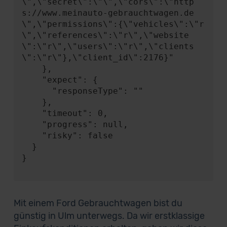
\",\"secret\":\"\",\"cors\":\"http
s://www.meinauto-gebrauchtwagen.de
\",\"permissions\":{\"vehicles\":\"r
\",\"references\":\"r\",\"website
\":\"r\",\"users\":\"r\",\"clients
\":\"r\"},\"client_id\":2176}"

    },

    "expect": {

      "responseType": ""

    },

    "timeout": 0,

    "progress": null,

    "risky": false

  }

}

Mit einem Ford Gebrauchtwagen bist du
günstig in Ulm unterwegs. Da wir erstklassige