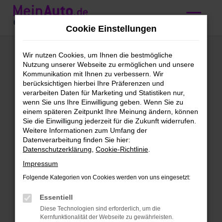
Zum
Hauptinhalt
Cookie Einstellungen
springen
Ford
Wir nutzen Cookies, um Ihnen die bestmögliche
Nutzung unserer Webseite zu ermöglichen und unsere
Gebrauchtwagen
Kommunikation mit Ihnen zu verbessern. Wir
berücksichtigen hierbei Ihre Präferenzen und
kaufen mit
verarbeiten Daten für Marketing und Statistiken nur,
wenn Sie uns Ihre Einwilligung geben. Wenn Sie zu
Lieferservice nach
einem späteren Zeitpunkt Ihre Meinung ändern, können
Sie die Einwilligung jederzeit für die Zukunft widerrufen.
Ulm
Weitere Informationen zum Umfang der
Datenverarbeitung finden Sie hier:
Datenschutzerklärung
,
Cookie-Richtlinie
.
Ford Gebrauchtwagen –
Impressum
Qualität für Ulm
Folgende Kategorien von Cookies werden von uns eingesetzt:
Ford Gebrauchtwagen sind unser täglich
Essentiell
Brot. Wir bieten dir eine enorme
Diese Technologien sind erforderlich, um die
Bandbreite an Fahrzeugen und lassen
Kernfunktionalität der Webseite zu gewährleisten.