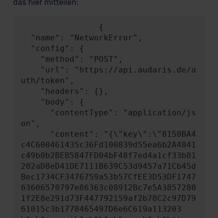
das hier mitteilen:
                {

  "name": "NetworkError",

  "config": {

    "method": "POST",

    "url": "https://api.audaris.de/a
uth/token",

    "headers": {},

    "body": {

      "contentType": "application/js
on",

      "content": "{\"key\":\"8150BA4
c4C600461435c36Fd100839d55ea6b2A4841
c49b0b2BEB5847FD04bF48f7ed4a1cf33b81
202aD8eD41DE7111B639C53d9457a71Cb45d
Bec1734CF3476759a53b57CfEE3D53DF1747
63606570797e86363c08912Bc7e5A3857280
1f2E8e291d73F447792159af2b78C2c97D79
61015c3b1778465497D6e6C619a113203