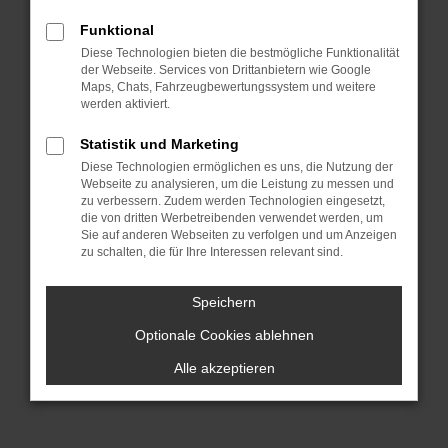
dich sprichwörtlich „aus dem Vollen
Funktional
schöpfen“. Hinzu kommt, dass wir für
Diese Technologien bieten die bestmögliche Funktionalität
dich die Lieferung direkt nach Ulm oder
der Webseite. Services von Drittanbietern wie Google
einen anderen Ort, irgendwo in
Maps, Chats, Fahrzeugbewertungssystem und weitere
werden aktiviert.
Deutschland, übernehmen. Wir lassen
bei Ford Gebrauchtwagen Argumente
Statistik und Marketing
sprechen und überzeugen durch
Diese Technologien ermöglichen es uns, die Nutzung der
Webseite zu analysieren, um die Leistung zu messen und
Qualität. All unsere Fahrzeuge für deine
zu verbessern. Zudem werden Technologien eingesetzt,
Mobilität in Ulm stammen aus erster
die von dritten Werbetreibenden verwendet werden, um
Hand und hatten entsprechend nur
Sie auf anderen Webseiten zu verfolgen und um Anzeigen
zu schalten, die für Ihre Interessen relevant sind.
einen Vorbesitzer. Es handelt sich um
einheimische Fahrzeuge und keine EU-
Speichern
Importe und vor allem: unsere Ford
Optionale Cookies ablehnen
Gebrauchtwagen wurden im Vorfeld
gründlich geprüft und sind einwandfrei.
Alle akzeptieren
Darauf geben wir dir eine Garantie.