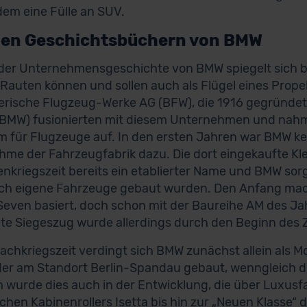
em eine Fülle an SUV.
den Geschichtsbüchern von BMW
l der Unternehmensgeschichte von BMW spiegelt sich bi
Rauten können und sollen auch als Flügel eines Propel
erische Flugzeug-Werke AG (BFW), die 1916 gegründet
MW) fusionierten mit diesem Unternehmen und nahme
em für Flugzeuge auf. In den ersten Jahren war BMW k
me der Fahrzeugfabrik dazu. Die dort eingekaufte Kl
nkriegszeit bereits ein etablierter Name und BMW so
ch eigene Fahrzeuge gebaut wurden. Den Anfang mach
Seven basiert, doch schon mit der Baureihe AM des Ja
te Siegeszug wurde allerdings durch den Beginn des Z
Nachkriegszeit verdingt sich BMW zunächst allein als M
er am Standort Berlin-Spandau gebaut, wenngleich d
h wurde dies auch in der Entwicklung, die über Luxu
ischen Kabinenrollers Isetta bis hin zur „Neuen Klasse“