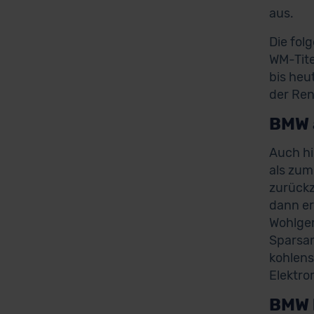
aus.
Die fol
WM-Tite
bis heu
der Ren
BMW 
Auch hi
als zum
zurückz
dann er
Wohlgem
Sparsam
kohlens
Elektrom
BMW 