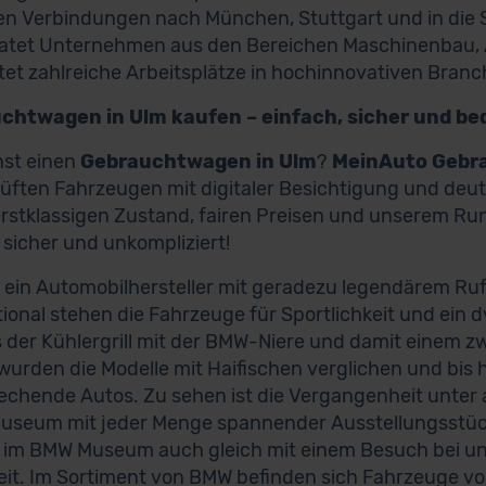
en Verbindungen nach München, Stuttgart und in die Sc
tet Unternehmen aus den Bereichen Maschinenbau, Au
tet zahlreiche Arbeitsplätze in hochinnovativen Branc
chtwagen in Ulm kaufen – einfach, sicher und b
hst einen
Gebrauchtwagen in Ulm
?
MeinAuto Gebr
üften Fahrzeugen mit digitaler Besichtigung und deuts
rstklassigen Zustand, fairen Preisen und unserem Ru
, sicher und unkompliziert!
 ein Automobilhersteller mit geradezu legendärem Ruf
tional stehen die Fahrzeuge für Sportlichkeit und ein
ts der Kühlergrill mit der BMW-Niere und damit einem 
wurden die Modelle mit Haifischen verglichen und bis 
chende Autos. Zu sehen ist die Vergangenheit unter 
seum mit jeder Menge spannender Ausstellungsstück
im BMW Museum auch gleich mit einem Besuch bei uns
eit. Im Sortiment von BMW befinden sich Fahrzeuge vo