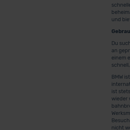
schnell
beheima
und bie
Gebrau
Du suc
an gepr
einem e
schnell
BMW ist
interna
ist ste
wieder 
bahnbre
Werksmu
Besuch 
nicht w