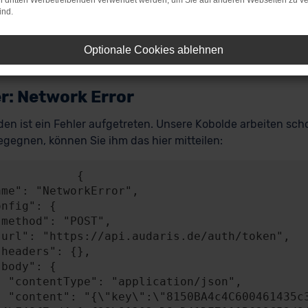
on dritten Werbetreibenden verwendet werden, um Sie auf anderen Webseiten zu ve
ind.
Optionale Cookies ablehnen
r: Network Error
en ist ein Fehler aufgetreten. Unsere Kobolde arbeiten scho
gegnen, können Sie ihm das hier mitteilen:
           {

n/json",

A4841c49b0b2BEB58