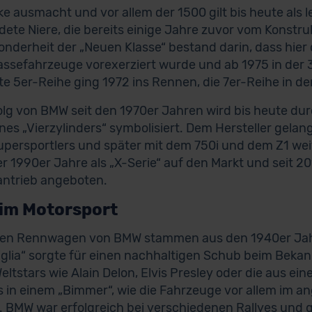
ke ausmacht und vor allem der 1500 gilt bis heute als
ete Niere, die bereits einige Jahre zuvor vom Konstruk
onderheit der „Neuen Klasse“ bestand darin, dass hier
lassefahrzeuge vorexerziert wurde und ab 1975 in der 
rte 5er-Reihe ging 1972 ins Rennen, die 7er-Reihe in de
olg von BMW seit den 1970er Jahren wird bis heute du
nes „Vierzylinders“ symbolisiert. Dem Hersteller gela
upersportlers und später mit dem 750i und dem Z1 wei
r 1990er Jahre als „X-Serie“ auf den Markt und seit 
antrieb angeboten.
im Motorsport
sten Rennwagen von BMW stammen aus den 1940er Jah
Miglia“ sorgte für einen nachhaltigen Schub beim Beka
eltstars wie Alain Delon, Elvis Presley oder die aus 
 in einem „Bimmer“, wie die Fahrzeuge vor allem im
 BMW war erfolgreich bei verschiedenen Rallyes und 