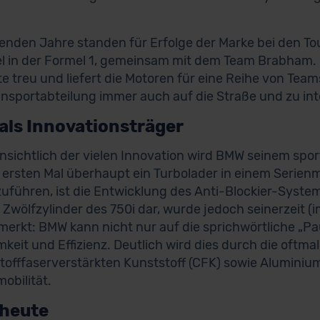
genden Jahre standen für Erfolge der Marke bei den 
l in der Formel 1, gemeinsam mit dem Team Brabham. 
te treu und liefert die Motoren für eine Reihe von Tea
nsportabteilung immer auch auf die Straße und zu in
als Innovationsträger
nsichtlich der vielen Innovation wird BMW seinem spor
 ersten Mal überhaupt ein Turbolader in einem Serienm
uführen, ist die Entwicklung des Anti-Blockier-Syste
 Zwölfzylinder des 750i dar, wurde jedoch seinerzeit (
erkt: BMW kann nicht nur auf die sprichwörtliche „P
keit und Effizienz. Deutlich wird dies durch die oftm
tofffaserverstärkten Kunststoff (CFK) sowie Aluminium
obilität.
heute