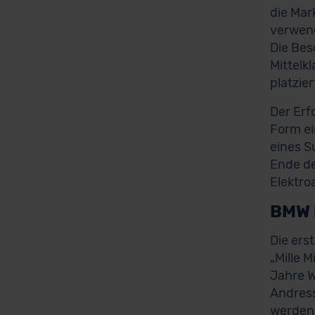
die Mar
verwend
Die Bes
Mittelk
platzie
Der Erf
Form ei
eines S
Ende de
Elektro
BMW 
Die er
„Mille 
Jahre W
Andress
werden.