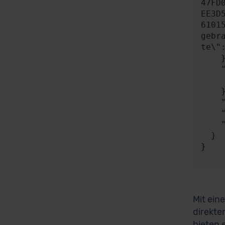
47FD
EE3D
6101
gebr
te\"
    },

    "expect": {

      "responseType"
    },

    "timeout": 0,

    "progress": null,

    "risky": false

  }

}

Mit ein
direkte
bieten 