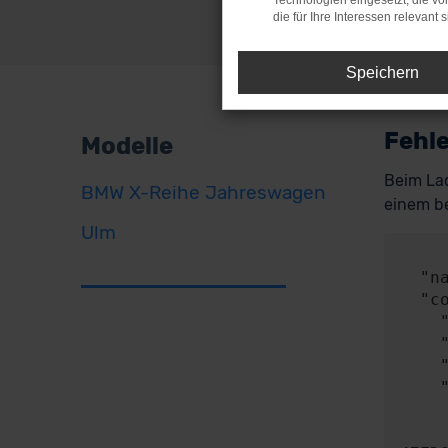
Technologien eingesetzt, die v
die für Ihre Interessen relevant s
Speichern
Fehle
Modelle
Beim Lad
BMW X-Reihe Jahreswagen
einem be
Ulm
     
  "name": "NetworkError",

  "config": {

    "method": "POST",

    "url": "https://api.audaris.de/auth/token",

    "headers": {},

    "body": {

      "contentType": "applicatio
      "content": "{\"key\":\"8150BA4c4C600461435c36Fd100839d55ea6b2