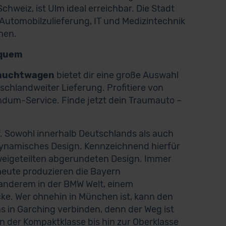
hweiz, ist Ulm ideal erreichbar. Die Stadt
tomobilzulieferung, IT und Medizintechnik
hen.
equem
auchtwagen
bietet dir eine große Auswahl
chlandweiter Lieferung. Profitiere von
ndum-Service. Finde jetzt dein Traumauto –
. Sowohl innerhalb Deutschlands als auch
 dynamisches Design. Kennzeichnend hierfür
zweigeteilten abgerundeten Design. Immer
heute produzieren die Bayern
anderem in der BMW Welt, einem
e. Wer ohnehin in München ist, kann den
 in Garching verbinden, denn der Weg ist
n der Kompaktklasse bis hin zur Oberklasse