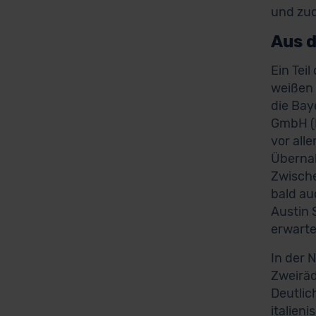
und zud
Aus 
Ein Tei
weißen 
die Bay
GmbH (B
vor all
Übernah
Zwische
bald au
Austin 
erwarte
In der 
Zweiräd
Deutlic
italien