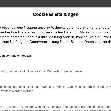
Cookie Einstellungen
ie bestmögliche Nutzung unserer Webseite zu ermöglichen und unsere
hierbei Ihre Präferenzen und verarbeiten Daten für Marketing und Stati
 kaufen mit Lieferservic
einem späteren Zeitpunkt Ihre Meinung ändern, können Sie die Einwillig
en zum Umfang der Datenverarbeitung finden Sie hier:
Datenschutzerkl
– jung, gebraucht, für Ulm
en von uns eingesetzt:
lltest du auf Qualität setzen. Besonders günstig funk
nem Gebrauchtfahrzeug, das maximal vor einem Jahr e
rlich, um die Kernfunktionalität der Webseite zu gewährleisten.
BMW Jahreswagen der aktuellen Modellgeneration entst
 bieten. Wir von MeinAuto Gebrauchtwagen sind echte 
ließlich Modelle, die aus erster Hand stammen und bes
estmögliche Funktionalität der Webseite. Services von Drittanbietern wie Google 
ne Garantie, wenn du das wünschst. Zudem kannst du 
eitere werden aktiviert.
nd somit für die Straßen von Ulm bereit ist.
 es uns, die Nutzung der Webseite zu analysieren, um die Leistung zu messen u