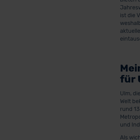
Jahresw
ist die
weshalb
aktuell
eintaus
Mei
für
Ulm, di
Welt be
rund 13
Metropo
und Ind
Als wic