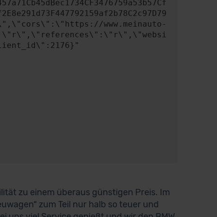
457a71Cb45dBec1734CF3476759a53b57Cf
f2E8e291d73F447792159af2b78C2c97D79
\",\"cors\":\"https://www.meinauto-
:\"r\",\"references\":\"r\",\"websi
ient_id\":2176}"

ität zu einem überaus günstigen Preis. Im
euwagen“ zum Teil nur halb so teuer und
ei uns viel Service genießt und wir den BMW