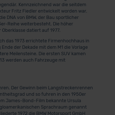
 legendär. Kennzeichnend war die seitdem
teur Fritz Fiedler entwickelt worden war.
 die DNA von BMW, der Bau sportlicher
3er-Reihe weiterbesteht. Die höher
r Oberklasse datiert auf 1977.
rch das 1973 errichtete Firmenhochhaus in
ng Ende der Dekade mit dem M1 die Vorlage
tere Meilensteine. Die ersten SUV kamen
2013 werden auch Fahrzeuge mit
ren. Der Gewinn beim Langstreckenrennen
nntheitsgrad und so fuhren in den 1950er
einem James-Bond-Film bekannte Ursula
 angloamerikanischen Sprachraum genannt
gliederte 1972 die BMW Motorsport GmbH