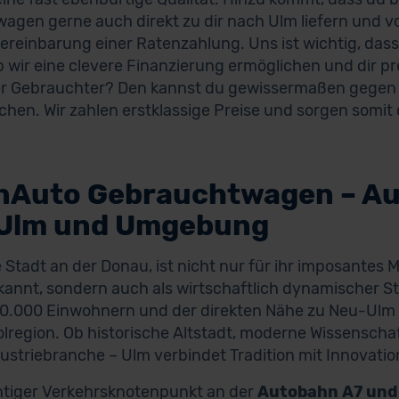
agen gerne auch direkt zu dir nach Ulm liefern und vo
 Vereinbarung einer Ratenzahlung. Uns ist wichtig, dass 
 wir eine clevere Finanzierung ermöglichen und dir p
er Gebrauchter? Den kannst du gewissermaßen gege
chen. Wir zahlen erstklassige Preise und sorgen somit 
nAuto Gebrauchtwagen – A
 Ulm und Umgebung
e Stadt an der Donau, ist nicht nur für ihr imposante
kannt, sondern auch als wirtschaftlich dynamischer S
0.000 Einwohnern und der direkten Nähe zu Neu-Ulm b
lregion. Ob historische Altstadt, moderne Wissenscha
ustriebranche – Ulm verbindet Tradition mit Innovatio
htiger Verkehrsknotenpunkt an der
Autobahn A7 und