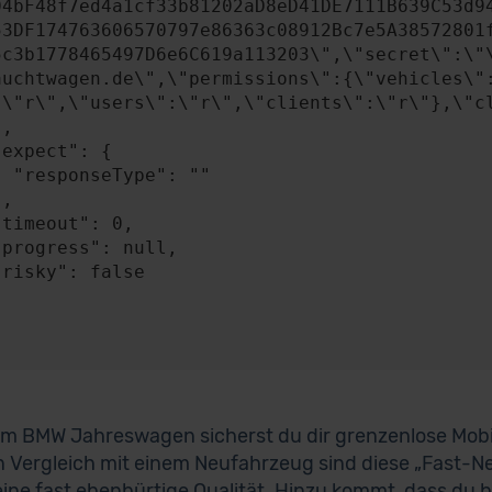
04bF48f7ed4a1cf33b81202aD8eD41DE7111B639C53d9
53DF174763606570797e86363c08912Bc7e5A38572801
5c3b1778465497D6e6C619a113203\",\"secret\":\"
auchtwagen.de\",\"permissions\":{\"vehicles\"
:\"r\",\"users\":\"r\",\"clients\":\"r\"},\"cl
: ""

em BMW Jahreswagen sicherst du dir grenzenlose Mobil
n Vergleich mit einem Neufahrzeug sind diese „Fast-N
eine fast ebenbürtige Qualität. Hinzu kommt, dass du b