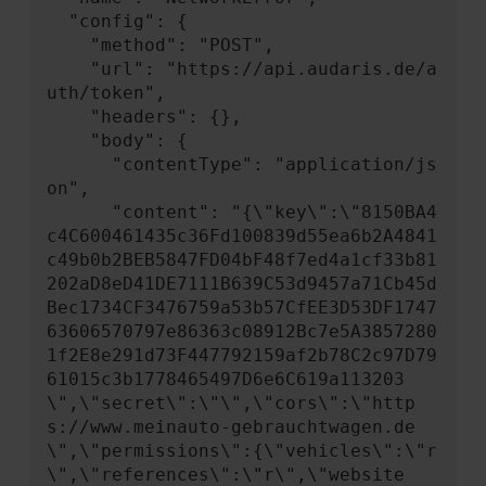
  "config": {

    "method": "POST",

    "url": "https://api.audaris.de/a
uth/token",

    "headers": {},

    "body": {

      "contentType": "application/js
on",

      "content": "{\"key\":\"8150BA4
c4C600461435c36Fd100839d55ea6b2A4841
c49b0b2BEB5847FD04bF48f7ed4a1cf33b81
202aD8eD41DE7111B639C53d9457a71Cb45d
Bec1734CF3476759a53b57CfEE3D53DF1747
63606570797e86363c08912Bc7e5A3857280
1f2E8e291d73F447792159af2b78C2c97D79
61015c3b1778465497D6e6C619a113203
\",\"secret\":\"\",\"cors\":\"http
s://www.meinauto-gebrauchtwagen.de
\",\"permissions\":{\"vehicles\":\"r
\",\"references\":\"r\",\"website