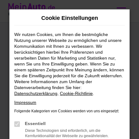
Zum
Hauptinhalt
Cookie Einstellungen
springen
Mini
Wir nutzen Cookies, um Ihnen die bestmögliche
Nutzung unserer Webseite zu ermöglichen und unsere
Gebrauchtwagen
Kommunikation mit Ihnen zu verbessern. Wir
berücksichtigen hierbei Ihre Präferenzen und
kaufen mit
verarbeiten Daten für Marketing und Statistiken nur,
wenn Sie uns Ihre Einwilligung geben. Wenn Sie zu
Lieferservice nach
einem späteren Zeitpunkt Ihre Meinung ändern, können
Sie die Einwilligung jederzeit für die Zukunft widerrufen.
Stuttgart
Weitere Informationen zum Umfang der
Datenverarbeitung finden Sie hier:
Datenschutzerklärung
,
Cookie-Richtlinie
.
Mini Gebrauchtwagen – Qualität
Impressum
für Stuttgart
Folgende Kategorien von Cookies werden von uns eingesetzt:
Mini Gebrauchtwagen sind unser täglich
Essentiell
Brot. Wir bieten dir eine enorme
Diese Technologien sind erforderlich, um die
Bandbreite an Fahrzeugen und lassen
Kernfunktionalität der Webseite zu gewährleisten.