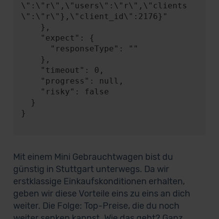
\":\"r\",\"users\":\"r\",\"clients
\":\"r\"},\"client_id\":2176}"

    },

    "expect": {

      "responseType": ""

    },

    "timeout": 0,

    "progress": null,

    "risky": false

  }

}

Mit einem Mini Gebrauchtwagen bist du
günstig in Stuttgart unterwegs. Da wir
erstklassige Einkaufskonditionen erhalten,
geben wir diese Vorteile eins zu eins an dich
weiter. Die Folge: Top-Preise, die du noch
weiter senken kannst. Wie das geht? Ganz