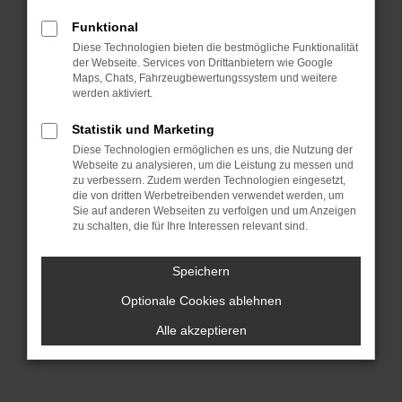
dich sprichwörtlich „aus dem Vollen
Funktional
schöpfen“. Hinzu kommt, dass wir für
Diese Technologien bieten die bestmögliche Funktionalität
dich die Lieferung direkt nach Stuttgart
der Webseite. Services von Drittanbietern wie Google
oder einen anderen Ort, irgendwo in
Maps, Chats, Fahrzeugbewertungssystem und weitere
werden aktiviert.
Deutschland, übernehmen. Wir lassen
bei Mini Gebrauchtwagen Argumente
Statistik und Marketing
sprechen und überzeugen durch
Diese Technologien ermöglichen es uns, die Nutzung der
Webseite zu analysieren, um die Leistung zu messen und
Qualität. All unsere Fahrzeuge für deine
zu verbessern. Zudem werden Technologien eingesetzt,
Mobilität in Stuttgart stammen aus
die von dritten Werbetreibenden verwendet werden, um
erster Hand und hatten entsprechend
Sie auf anderen Webseiten zu verfolgen und um Anzeigen
zu schalten, die für Ihre Interessen relevant sind.
nur einen Vorbesitzer. Es handelt sich
um einheimische Fahrzeuge und keine
Speichern
EU-Importe und vor allem: unsere Mini
Optionale Cookies ablehnen
Gebrauchtwagen wurden im Vorfeld
gründlich geprüft und sind einwandfrei.
Alle akzeptieren
Darauf geben wir dir eine Garantie.