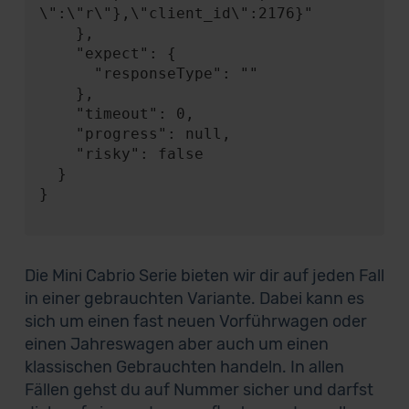
\":\"r\"},\"client_id\":2176}"

    },

    "expect": {

      "responseType": ""

    },

    "timeout": 0,

    "progress": null,

    "risky": false

  }

}

Die Mini Cabrio Serie bieten wir dir auf jeden Fall
in einer gebrauchten Variante. Dabei kann es
sich um einen fast neuen Vorführwagen oder
einen Jahreswagen aber auch um einen
klassischen Gebrauchten handeln. In allen
Fällen gehst du auf Nummer sicher und darfst