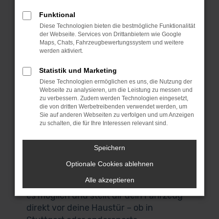
denn wir bieten dieses erstklassige
Fahrzeug zu einem sensationellen Preis.
Funktional
Bei MeinAuto Gebrauchtwagen bist du
Diese Technologien bieten die bestmögliche Funktionalität
der Webseite. Services von Drittanbietern wie Google
an die Spezialisten für die Mini Cabrio
Maps, Chats, Fahrzeugbewertungssystem und weitere
Serie und eine Reihe anderer Modelle
werden aktiviert.
geraten. Für uns spricht, dass wir
Statistik und Marketing
ausschließlich Fahrzeuge aus erster
Diese Technologien ermöglichen es uns, die Nutzung der
Hand anbieten und du durchweg
Webseite zu analysieren, um die Leistung zu messen und
scheckheftgepflegte Autos erhältst. Wir
zu verbessern. Zudem werden Technologien eingesetzt,
die von dritten Werbetreibenden verwendet werden, um
sprechen dabei von Fahrzeuge für den
Sie auf anderen Webseiten zu verfolgen und um Anzeigen
einheimischen Markt und ausdrücklich
zu schalten, die für Ihre Interessen relevant sind.
nicht von EU-Importen. Auch, wenn du
in Stuttgart zuhause bist und nicht zu
Speichern
uns nach Garching bei München
Optionale Cookies ablehnen
kommen möchtest, bist du herzlich
Alle akzeptieren
willkommen. Unser Lieferdienst macht
es möglich und stellt dir dein Fahrzeug
direkt vor deine Haustür – ob in