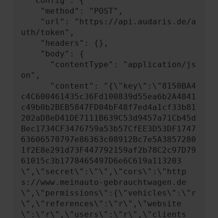
  "config": {

    "method": "POST",

    "url": "https://api.audaris.de/a
uth/token",

    "headers": {},

    "body": {

      "contentType": "application/js
on",

      "content": "{\"key\":\"8150BA4
c4C600461435c36Fd100839d55ea6b2A4841
c49b0b2BEB5847FD04bF48f7ed4a1cf33b81
202aD8eD41DE7111B639C53d9457a71Cb45d
Bec1734CF3476759a53b57CfEE3D53DF1747
63606570797e86363c08912Bc7e5A3857280
1f2E8e291d73F447792159af2b78C2c97D79
61015c3b1778465497D6e6C619a113203
\",\"secret\":\"\",\"cors\":\"http
s://www.meinauto-gebrauchtwagen.de
\",\"permissions\":{\"vehicles\":\"r
\",\"references\":\"r\",\"website
\":\"r\",\"users\":\"r\",\"clients