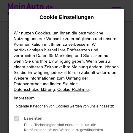
Zum
Hauptinhalt
Cookie Einstellungen
springen
Mini Cabrio Serie
Wir nutzen Cookies, um Ihnen die bestmögliche
Nutzung unserer Webseite zu ermöglichen und unsere
kaufen mit
Kommunikation mit Ihnen zu verbessern. Wir
berücksichtigen hierbei Ihre Präferenzen und
Lieferservice nach
verarbeiten Daten für Marketing und Statistiken nur,
wenn Sie uns Ihre Einwilligung geben. Wenn Sie zu
Stuttgart
einem späteren Zeitpunkt Ihre Meinung ändern, können
Sie die Einwilligung jederzeit für die Zukunft widerrufen.
Weitere Informationen zum Umfang der
Wir bieten günstige Mini Cabrio
Datenverarbeitung finden Sie hier:
Datenschutzerklärung
,
Cookie-Richtlinie
.
Serie für Stuttgart
Impressum
Schleichst du bereits um eine Mini Cabrio
Folgende Kategorien von Cookies werden von uns eingesetzt:
Serie herum und möchtest bald mit
diesem Modell in Stuttgart unterwegs
Essentiell
sein? Dann ist jetzt der richtige Moment,
Diese Technologien sind erforderlich, um die
Kernfunktionalität der Webseite zu gewährleisten.