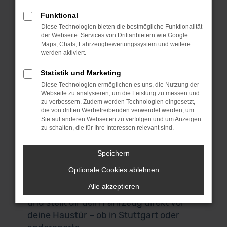
denn wir bieten dieses erstklassige
Fahrzeug zu einem sensationellen Preis.
Funktional
Bei MeinAuto Gebrauchtwagen bist du
Diese Technologien bieten die bestmögliche Funktionalität
der Webseite. Services von Drittanbietern wie Google
an die Spezialisten für die BMW X-Reihe
Maps, Chats, Fahrzeugbewertungssystem und weitere
und eine Reihe anderer Modelle geraten.
werden aktiviert.
Für uns spricht, dass wir ausschließlich
Statistik und Marketing
Fahrzeuge aus erster Hand anbieten
Diese Technologien ermöglichen es uns, die Nutzung der
und du durchweg scheckheftgepflegte
Webseite zu analysieren, um die Leistung zu messen und
Autos erhältst. Wir sprechen dabei von
zu verbessern. Zudem werden Technologien eingesetzt,
die von dritten Werbetreibenden verwendet werden, um
Fahrzeuge für den einheimischen Markt
Sie auf anderen Webseiten zu verfolgen und um Anzeigen
und ausdrücklich nicht von EU-
zu schalten, die für Ihre Interessen relevant sind.
Importen. Auch, wenn du in Stuttgart
zuhause bist und nicht zu uns nach
Speichern
Garching bei München kommen
Optionale Cookies ablehnen
möchtest, bist du herzlich willkommen.
Alle akzeptieren
Unser Lieferdienst macht es möglich
und stellt dir dein Fahrzeug direkt vor
deine Haustür – ob in Stuttgart oder