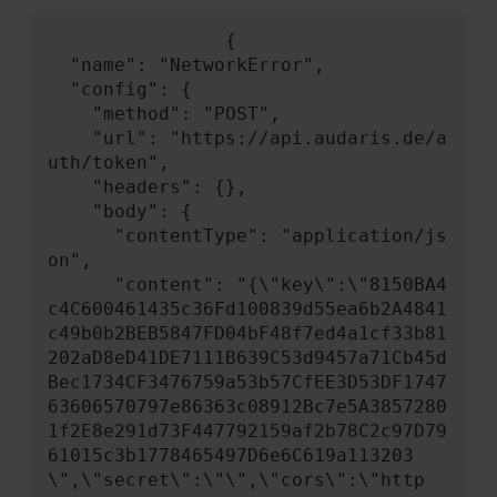
                {

  "name": "NetworkError",

  "config": {

    "method": "POST",

    "url": "https://api.audaris.de/a
uth/token",

    "headers": {},

    "body": {

      "contentType": "application/js
on",

      "content": "{\"key\":\"8150BA4
c4C600461435c36Fd100839d55ea6b2A4841
c49b0b2BEB5847FD04bF48f7ed4a1cf33b81
202aD8eD41DE7111B639C53d9457a71Cb45d
Bec1734CF3476759a53b57CfEE3D53DF1747
63606570797e86363c08912Bc7e5A3857280
1f2E8e291d73F447792159af2b78C2c97D79
61015c3b1778465497D6e6C619a113203
\",\"secret\":\"\",\"cors\":\"http