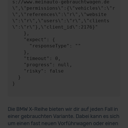
s://www.meinauto-gebrauchtwagen.de
\",\"permissions\":{\"vehicles\":\"r
\",\"references\":\"r\",\"website
\":\"r\",\"users\":\"r\",\"clients
\":\"r\"},\"client_id\":2176}"

    },

    "expect": {

      "responseType": ""

    },

    "timeout": 0,

    "progress": null,

    "risky": false

  }

}

Die BMW X-Reihe bieten wir dir auf jeden Fall in
einer gebrauchten Variante. Dabei kann es sich
um einen fast neuen Vorführwagen oder einen