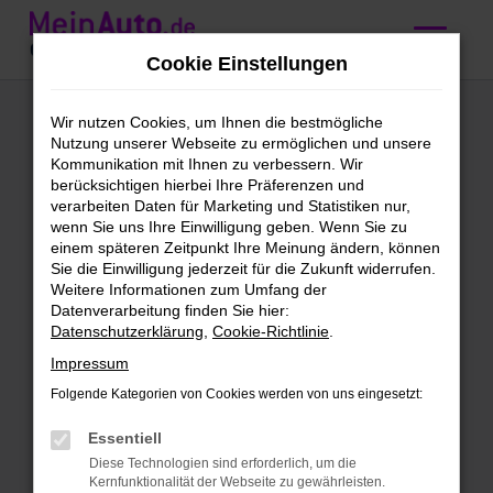
Zum
Hauptinhalt
Cookie Einstellungen
springen
BMW X-Reihe
Wir nutzen Cookies, um Ihnen die bestmögliche
Nutzung unserer Webseite zu ermöglichen und unsere
kaufen mit
Kommunikation mit Ihnen zu verbessern. Wir
berücksichtigen hierbei Ihre Präferenzen und
Lieferservice nach
verarbeiten Daten für Marketing und Statistiken nur,
wenn Sie uns Ihre Einwilligung geben. Wenn Sie zu
Stuttgart
einem späteren Zeitpunkt Ihre Meinung ändern, können
Sie die Einwilligung jederzeit für die Zukunft widerrufen.
Weitere Informationen zum Umfang der
Wir bieten günstige BMW X-
Datenverarbeitung finden Sie hier:
Datenschutzerklärung
,
Cookie-Richtlinie
.
Reihe für Stuttgart
Impressum
Schleichst du bereits um eine BMW X-
Folgende Kategorien von Cookies werden von uns eingesetzt:
Reihe herum und möchtest bald mit
diesem Modell in Stuttgart unterwegs
Essentiell
sein? Dann ist jetzt der richtige Moment,
Diese Technologien sind erforderlich, um die
Kernfunktionalität der Webseite zu gewährleisten.