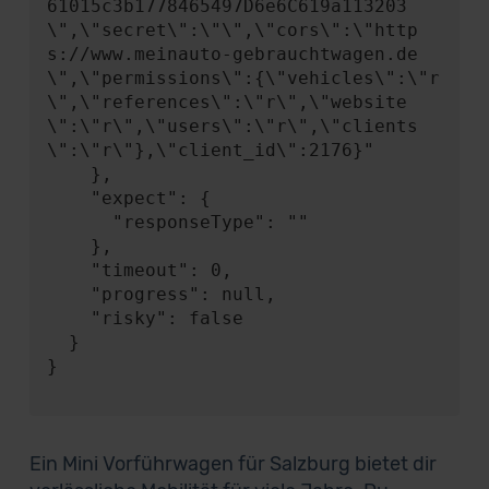
61015c3b1778465497D6e6C619a113203
\",\"secret\":\"\",\"cors\":\"http
s://www.meinauto-gebrauchtwagen.de
\",\"permissions\":{\"vehicles\":\"r
\",\"references\":\"r\",\"website
\":\"r\",\"users\":\"r\",\"clients
\":\"r\"},\"client_id\":2176}"

    },

    "expect": {

      "responseType": ""

    },

    "timeout": 0,

    "progress": null,

    "risky": false

  }

}

Ein Mini Vorführwagen für Salzburg bietet dir