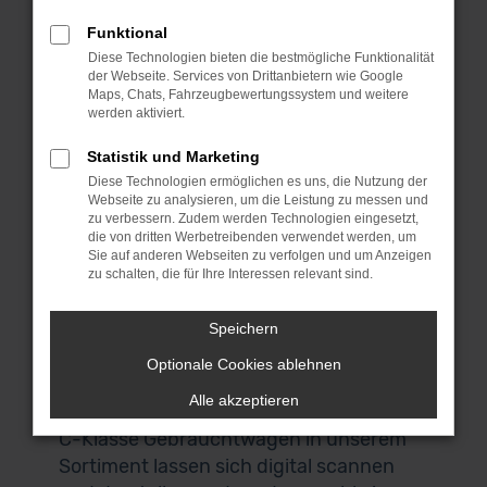
Schön, dass du uns gefunden hast. Bei
dieser Gelegenheit kannst du dich gleich
Funktional
bei unseren Mercedes-Benz C-Klasse
Diese Technologien bieten die bestmögliche Funktionalität
der Webseite. Services von Drittanbietern wie Google
Gebrauchtwagen umsehen und das
Maps, Chats, Fahrzeugbewertungssystem und weitere
passende Fahrzeug für dich finden.
werden aktiviert.
Wenn du aus Salzburg oder der
Statistik und Marketing
Umgebung kommst, laden wir dich
Diese Technologien ermöglichen es uns, die Nutzung der
herzlich zu uns nach Garching ein. Das
Webseite zu analysieren, um die Leistung zu messen und
liegt bei München und ist über die
zu verbessern. Zudem werden Technologien eingesetzt,
die von dritten Werbetreibenden verwendet werden, um
Autobahn perfekt zu erreichen. Keine
Sie auf anderen Webseiten zu verfolgen und um Anzeigen
Zeit? Keine Lust? Kein Problem! Wir
zu schalten, die für Ihre Interessen relevant sind.
bieten dir einen Lieferservice direkt nach
Salzburg und auf Wunsch vor deine
Speichern
Haustür. Auch für den Autokauf
Optionale Cookies ablehnen
brauchst du deine eigenen vier Wände
Alle akzeptieren
nicht zu verlassen. Alle Mercedes-Benz
C-Klasse Gebrauchtwagen in unserem
Sortiment lassen sich digital scannen