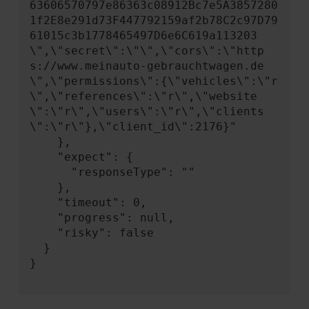
63606570797e86363c08912Bc7e5A3857280
1f2E8e291d73F447792159af2b78C2c97D79
61015c3b1778465497D6e6C619a113203
\",\"secret\":\"\",\"cors\":\"http
s://www.meinauto-gebrauchtwagen.de
\",\"permissions\":{\"vehicles\":\"r
\",\"references\":\"r\",\"website
\":\"r\",\"users\":\"r\",\"clients
\":\"r\"},\"client_id\":2176}"

    },

    "expect": {

      "responseType": ""

    },

    "timeout": 0,

    "progress": null,

    "risky": false

  }

}
