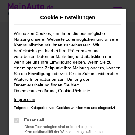
Zum
Hauptinhalt
Cookie Einstellungen
springen
Mercedes-Benz C-
Wir nutzen Cookies, um Ihnen die bestmögliche
Nutzung unserer Webseite zu ermöglichen und unsere
Klasse
Kommunikation mit Ihnen zu verbessern. Wir
berücksichtigen hierbei Ihre Präferenzen und
Gebrauchtwagen
verarbeiten Daten für Marketing und Statistiken nur,
wenn Sie uns Ihre Einwilligung geben. Wenn Sie zu
kaufen mit
einem späteren Zeitpunkt Ihre Meinung ändern, können
Sie die Einwilligung jederzeit für die Zukunft widerrufen.
Lieferservice nach
Weitere Informationen zum Umfang der
Datenverarbeitung finden Sie hier:
Salzburg
Datenschutzerklärung
,
Cookie-Richtlinie
.
Impressum
Mercedes-Benz C-Klasse
Folgende Kategorien von Cookies werden von uns eingesetzt:
Gebrauchtwagen – direkt zu dir
Essentiell
nach Salzburg
Diese Technologien sind erforderlich, um die
Kernfunktionalität der Webseite zu gewährleisten.