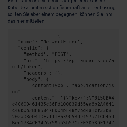
Beim Laden ist ein Fehler aufgetreten. Unsere
Kobolde arbeiten schon fieberhaft an einer Lösung,
sollten Sie aber einem begegnen, können Sie ihm
das hier mitteilen:
                {

  "name": "NetworkError",

  "config": {

    "method": "POST",

    "url": "https://api.audaris.de/a
uth/token",

    "headers": {},

    "body": {

      "contentType": "application/js
on",

      "content": "{\"key\":\"8150BA4
c4C600461435c36Fd100839d55ea6b2A4841
c49b0b2BEB5847FD04bF48f7ed4a1cf33b81
202aD8eD41DE7111B639C53d9457a71Cb45d
Bec1734CF3476759a53b57CfEE3D53DF1747