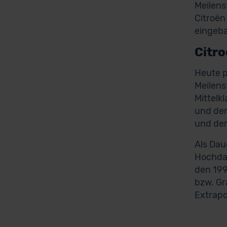
Meilens
Citroën
eingeba
Citro
Heute p
Meilens
Mittelk
und der
und der
Als Dau
Hochdac
den 199
bzw. Gr
Extrapor