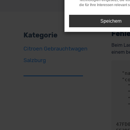
Technologien eingesetzt, die v
die für Ihre Interessen relevant s
Speichern
Fehle
Kategorie
Beim Lad
Citroen Gebrauchtwagen
einem be
Salzburg
     
  "name": "NetworkError",

  "config": {

    "method": "POST",

    "url": "https://api.audaris.de/auth/token",

    "headers": {},

    "body": {

      "contentType": "applicatio
      "content": "{\"key\":\"8150BA4c4C600461435c36Fd100839d55ea6b2
47FD