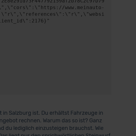
f2E8e291d73F447792159af2b78C2c97D79
\",\"cors\":\"https://www.meinauto-
:\"r\",\"references\":\"r\",\"websi
ient_id\":2176}"

ät in Salzburg ist. Du erhältst Fahrzeuge in
ngebot rechnen. Warum das so ist? Ganz
nd du lediglich einzusteigen brauchst. Wie
as liegt nur den sprichwörtlichen Steinwurf