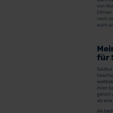
von Mün
Citroen
noch so
auch un
Mei
für
Salzbur
Geschic
weltbek
ihren b
gehört 
als ein
Als bed