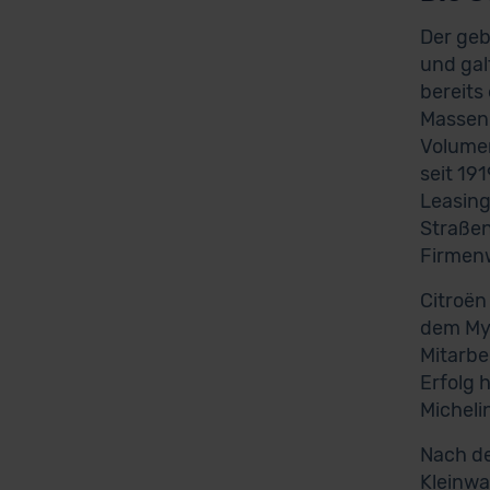
Der geb
und gal
bereits
Massenp
Volumen
seit 19
Leasing
Straßen
Firmen
Citroën
dem Myt
Mitarbe
Erfolg 
Michel
Nach de
Kleinwa