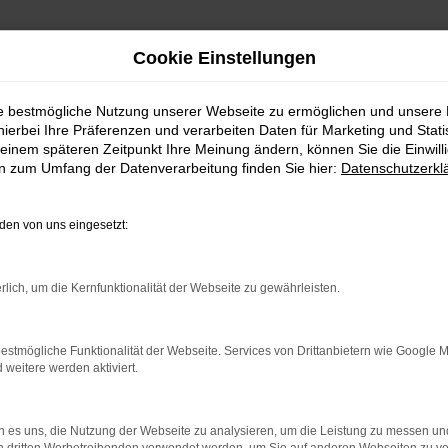
Cookie Einstellungen
ie bestmögliche Nutzung unserer Webseite zu ermöglichen und unsere
hierbei Ihre Präferenzen und verarbeiten Daten für Marketing und Stati
it Lieferservice nach Salz
einem späteren Zeitpunkt Ihre Meinung ändern, können Sie die Einwillig
en zum Umfang der Datenverarbeitung finden Sie hier:
Datenschutzerkl
htwagen: finde deinen Citro
en von uns eingesetzt:
 Salzburg? Wir von MeinAuto Gebrauchtwagen halten di
geboten. Unser Unternehmen ist auf junge Gebraucht
rlich, um die Kernfunktionalität der Webseite zu gewährleisten.
deren Worten sparst du beim Kauf eines Citroen für Sa
ltenes Fahrzeug. Was uns auszeichnet, ist unser erstkl
einen Citroen direkt vor die Haustür stellen – ob in Sa
estmögliche Funktionalität der Webseite. Services von Drittanbietern wie Google 
gen kannst. Und das deutschlandweit.
eitere werden aktiviert.
 es uns, die Nutzung der Webseite zu analysieren, um die Leistung zu messen u