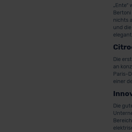
„Ente“ 
Bertoni
nichts 
und die
elegant
Citro
Die ers
an konz
Paris-D
einer d
Innov
Die gut
Unterne
Bereich
elektri