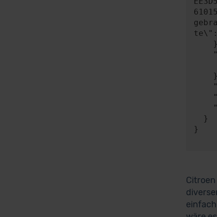
EE3D
6101
gebr
te\"
    },

    "expect": {

      "responseType"
    },

    "timeout": 0,

    "progress": null,

    "risky": false

  }

}

Citroen 
diverse
einfach
wäre es