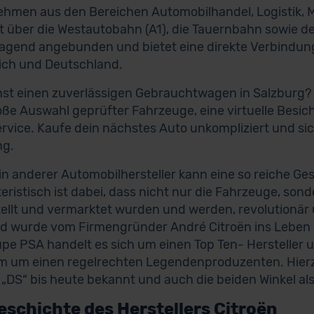
hmen aus den Bereichen Automobilhandel, Logistik, Me
st über die Westautobahn (A1), die Tauernbahn sowie d
agend angebunden und bietet eine direkte Verbindung
ich und Deutschland.
st einen zuverlässigen Gebrauchtwagen in Salzburg
oße Auswahl geprüfter Fahrzeuge, eine virtuelle Besi
ervice. Kaufe dein nächstes Auto unkompliziert und sic
ng.
n anderer Automobilhersteller kann eine so reiche Ges
eristisch ist dabei, dass nicht nur die Fahrzeuge, sond
ellt und vermarktet wurden und werden, revolutionär u
d wurde vom Firmengründer André Citroën ins Leben 
upe PSA handelt es sich um einen Top Ten- Hersteller
em um einen regelrechten Legendenproduzenten. Hierzu
 „DS“ bis heute bekannt und auch die beiden Winkel al
eschichte des Herstellers Citroën