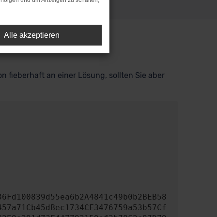
rfolgen und um Anzeigen zu schalten,
Alle akzeptieren
n fieberhaft an einer Lösung, sollten Sie aber
457a71Cb45dBec1734CF3476759a53b57Cf