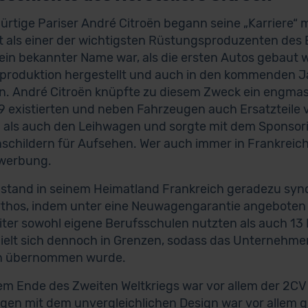
ürtige Pariser André Citroën begann seine „Karriere“
t als einer der wichtigsten Rüstungsproduzenten des E
 ein bekannter Name war, als die ersten Autos gebau
roduktion hergestellt und auch in den kommenden Ja
. André Citroën knüpfte zu diesem Zweck ein engmas
19 existierten und neben Fahrzeugen auch Ersatzteile 
 als auch den Leihwagen und sorgte mit dem Sponsor
schildern für Aufsehen. Wer auch immer in Frankreic
werbung.
 stand in seinem Heimatland Frankreich geradezu synon
hos, indem unter eine Neuwagengarantie angeboten 
iter sowohl eigene Berufsschulen nutzten als auch 13 
hielt sich dennoch in Grenzen, sodass das Unternehme
in übernommen wurde.
m Ende des Zweiten Weltkriegs war vor allem der 2CV f
gen mit dem unvergleichlichen Design war vor allem 