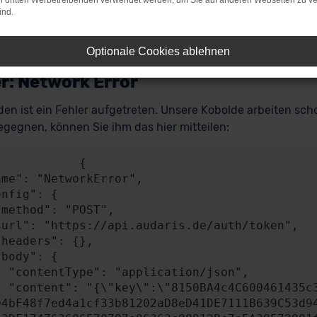
on dritten Werbetreibenden verwendet werden, um Sie auf anderen Webseiten zu ve
ind.
Optionale Cookies ablehnen
r: Network Error
en ist ein Fehler aufgetreten. Unsere Kobolde arbeiten scho
gegnen, können Sie ihm das hier mitteilen:
           {

n/json",

A4841c49b0b2BEB58
04bF48f7ed4a1cf33b81202aD8eD41DE7111B639C53d9