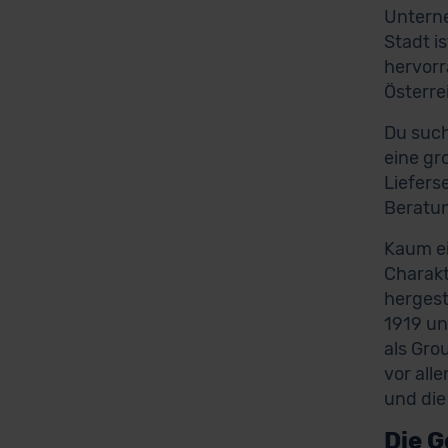
Unterne
Stadt i
hervorr
Österre
Du such
eine gr
Liefers
Beratu
Kaum ei
Charakt
hergest
1919 un
als Gro
vor all
und die
Die G