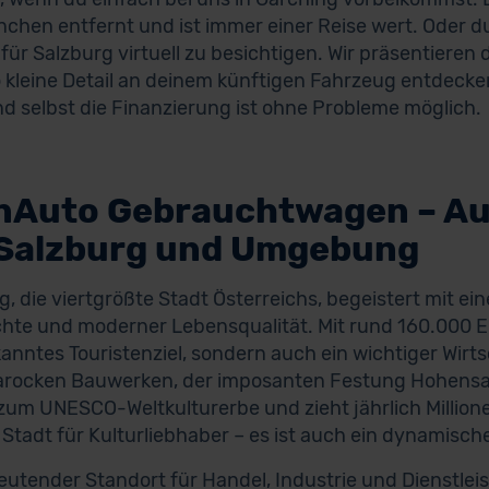
chen entfernt und ist immer einer Reise wert. Oder du
 für Salzburg virtuell zu besichtigen. Wir präsentieren
 kleine Detail an deinem künftigen Fahrzeug entdecken
d selbst die Finanzierung ist ohne Probleme möglich.
nAuto Gebrauchtwagen – A
 Salzburg und Umgebung
g, die viertgrößte Stadt Österreichs, begeistert mit ei
hte und moderner Lebensqualität. Mit rund 160.000 Ei
anntes Touristenziel, sondern auch ein wichtiger Wirts
arocken Bauwerken, der imposanten Festung Hohensa
zum UNESCO-Weltkulturerbe und zieht jährlich Million
e Stadt für Kulturliebhaber – es ist auch ein dynamis
eutender Standort für Handel, Industrie und Dienstle