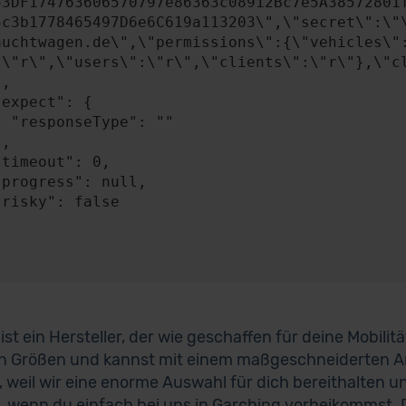
53DF174763606570797e86363c08912Bc7e5A38572801
5c3b1778465497D6e6C619a113203\",\"secret\":\"
auchtwagen.de\",\"permissions\":{\"vehicles\"
:\"r\",\"users\":\"r\",\"clients\":\"r\"},\"cl
: ""

ist ein Hersteller, der wie geschaffen für deine Mobilit
n Größen und kannst mit einem maßgeschneiderten A
, weil wir eine enorme Auswahl für dich bereithalten u
, wenn du einfach bei uns in Garching vorbeikommst. D