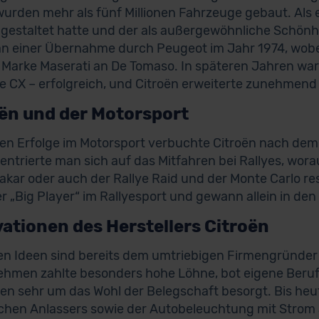
wurden mehr als fünf Millionen Fahrzeuge gebaut. Als ed
 gestaltet hatte und der als außergewöhnliche Schönhe
an einer Übernahme durch Peugeot im Jahr 1974, wobe
 Marke Maserati an De Tomaso. In späteren Jahren war
e CX – erfolgreich, und Citroën erweiterte zunehmend 
ën und der Motorsport
ten Erfolge im Motorsport verbuchte Citroën nach dem
entrierte man sich auf das Mitfahren bei Rallyes, wor
akar oder auch der Rallye Raid und der Monte Carlo re
er „Big Player“ im Rallyesport und gewann allein in de
ationen des Herstellers Citroën
en Ideen sind bereits dem umtriebigen Firmengründer
hmen zahlte besonders hohe Löhne, bot eigene Beruf
en sehr um das Wohl der Belegschaft besorgt. Bis heu
schen Anlassers sowie der Autobeleuchtung mit Strom 