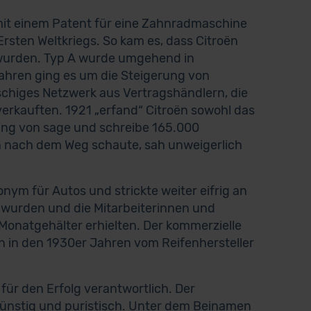
 mit einem Patent für eine Zahnradmaschine
rsten Weltkriegs. So kam es, dass Citroën
t wurden. Typ A wurde umgehend in
hren ging es um die Steigerung von
chiges Netzwerk aus Vertragshändlern, die
verkauften. 1921 „erfand“ Citroën sowohl das
ing von sage und schreibe 165.000
h nach dem Weg schaute, sah unweigerlich
ym für Autos und strickte weiter eifrig an
wurden und die Mitarbeiterinnen und
Monatgehälter erhielten. Der kommerzielle
n in den 1930er Jahren vom Reifenhersteller
ür den Erfolg verantwortlich. Der
günstig und puristisch. Unter dem Beinamen