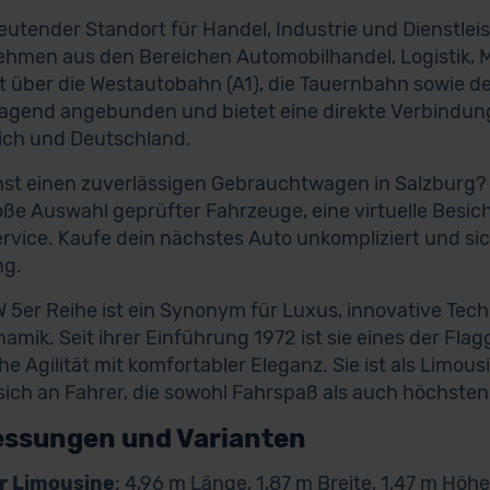
eutender Standort für Handel, Industrie und Dienstle
hmen aus den Bereichen Automobilhandel, Logistik, Me
st über die Westautobahn (A1), die Tauernbahn sowie d
agend angebunden und bietet eine direkte Verbindung
ich und Deutschland.
st einen zuverlässigen Gebrauchtwagen in Salzburg
oße Auswahl geprüfter Fahrzeuge, eine virtuelle Besi
ervice. Kaufe dein nächstes Auto unkompliziert und sic
ng.
 5er Reihe ist ein Synonym für Luxus, innovative Te
amik. Seit ihrer Einführung 1972 ist sie eines der Fla
che Agilität mit komfortabler Eleganz. Sie ist als Limou
 sich an Fahrer, die sowohl Fahrspaß als auch höchste
ssungen und Varianten
r Limousine
: 4,96 m Länge, 1,87 m Breite, 1,47 m Höh