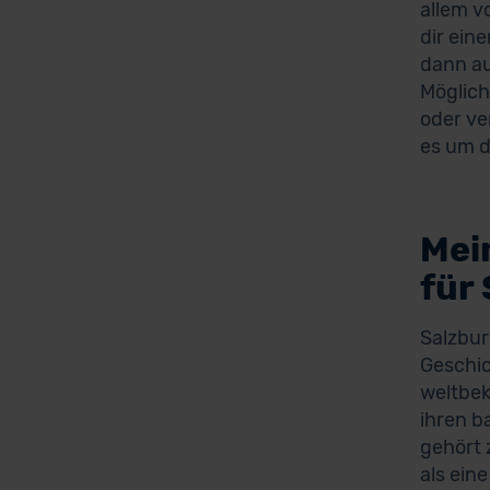
allem v
dir ein
dann au
Möglich
oder ve
es um d
Mei
für
Salzbur
Geschic
weltbek
ihren b
gehört 
als ein