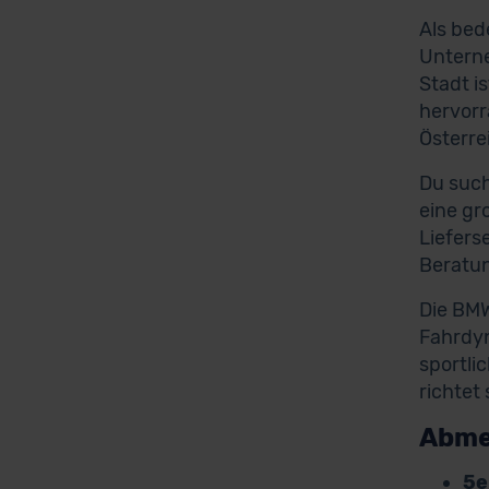
Als bed
Unterne
Stadt i
hervorr
Österre
Du such
eine gr
Liefers
Beratu
Die BMW
Fahrdyn
sportli
richtet
Abme
5e