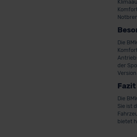
Klimaau
Komfort
Notbrem
Beso
Die BMW
Komfort
Antrieb
der Spo
Version
Fazit
Die BMW
Sie ist
Fahrzeu
bietet 