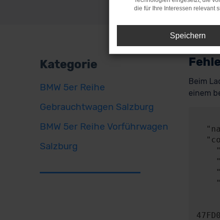
Technologien eingesetzt, die v
die für Ihre Interessen relevant s
Speichern
Fehle
Kategorie
Beim Lad
BMW 5er Reihe
einem be
Gebrauchtwagen Salzburg
     
BMW 5er Reihe Vorführwagen
  "name": "NetworkError",

  "config": {

Salzburg
    "method": "POST",

    "url": "https://api.audaris.de/auth/token",

    "headers": {},

    "body": {

      "contentType": "applicatio
      "content": "{\"key\":\"8150BA4c4C600461435c36Fd100839d55ea6b2
47FD