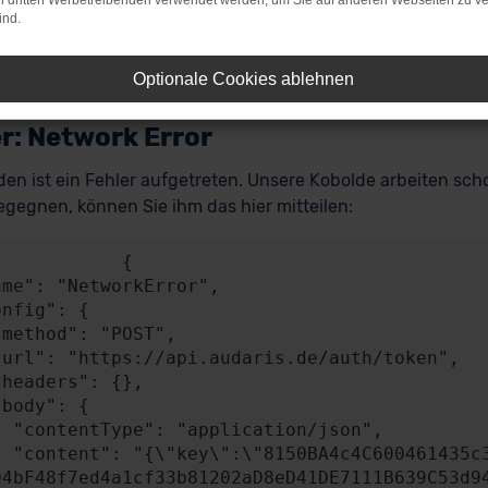
on dritten Werbetreibenden verwendet werden, um Sie auf anderen Webseiten zu ve
ind.
Optionale Cookies ablehnen
r: Network Error
en ist ein Fehler aufgetreten. Unsere Kobolde arbeiten scho
gegnen, können Sie ihm das hier mitteilen:
           {

n/json",

A4841c49b0b2BEB58
04bF48f7ed4a1cf33b81202aD8eD41DE7111B639C53d9