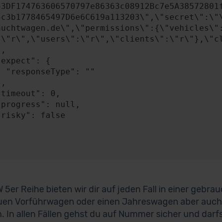
53DF174763606570797e86363c08912Bc7e5A38572801
5c3b1778465497D6e6C619a113203\",\"secret\":\"
auchtwagen.de\",\"permissions\":{\"vehicles\"
:\"r\",\"users\":\"r\",\"clients\":\"r\"},\"cl
: ""

 5er Reihe bieten wir dir auf jeden Fall in einer gebra
uen Vorführwagen oder einen Jahreswagen aber auch
. In allen Fällen gehst du auf Nummer sicher und darf