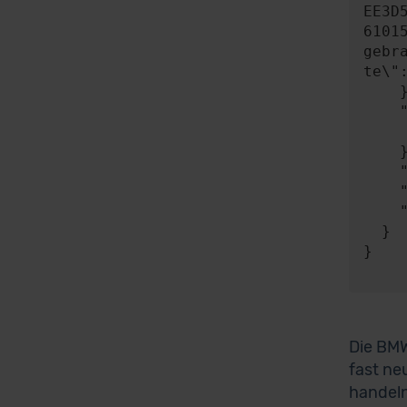
EE3D
6101
gebr
te\"
    },

    "expect": {

      "responseType"
    },

    "timeout": 0,

    "progress": null,

    "risky": false

  }

}

Die BMW
fast ne
handeln