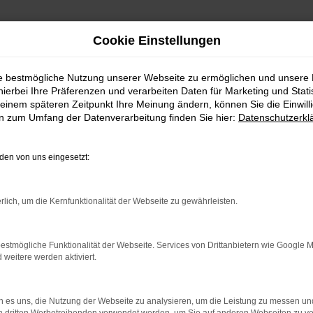
Cookie Einstellungen
ie bestmögliche Nutzung unserer Webseite zu ermöglichen und unsere
hierbei Ihre Präferenzen und verarbeiten Daten für Marketing und Stati
ufen mit Lieferservice na
einem späteren Zeitpunkt Ihre Meinung ändern, können Sie die Einwillig
en zum Umfang der Datenverarbeitung finden Sie hier:
Datenschutzerkl
ge BMW 5er Reihe für Salzbu
en von uns eingesetzt:
W 5er Reihe herum und möchtest bald mit diesem Model
, denn wir bieten dieses erstklassige Fahrzeug zu einem
rlich, um die Kernfunktionalität der Webseite zu gewährleisten.
n die Spezialisten für die BMW 5er Reihe und eine Re
lich Fahrzeuge aus erster Hand anbieten und du durch
Fahrzeuge für den einheimischen Markt und ausdrückli
estmögliche Funktionalität der Webseite. Services von Drittanbietern wie Google 
 und nicht zu uns nach Garching bei München kommen 
eitere werden aktiviert.
ht es möglich und stellt dir dein Fahrzeug direkt vor 
 es uns, die Nutzung der Webseite zu analysieren, um die Leistung zu messen u