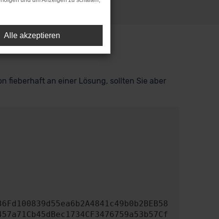
rfolgen und um Anzeigen zu schalten,
Alle akzeptieren
n fieberhaft an einer Lösung, sollten Sie aber
457a71Cb45dBec1734CF3476759a53b57Cf