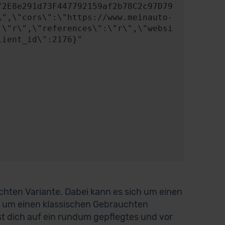
f2E8e291d73F447792159af2b78C2c97D79
\",\"cors\":\"https://www.meinauto-
:\"r\",\"references\":\"r\",\"websi
ient_id\":2176}"

uchten Variante. Dabei kann es sich um einen
 um einen klassischen Gebrauchten
st dich auf ein rundum gepflegtes und vor