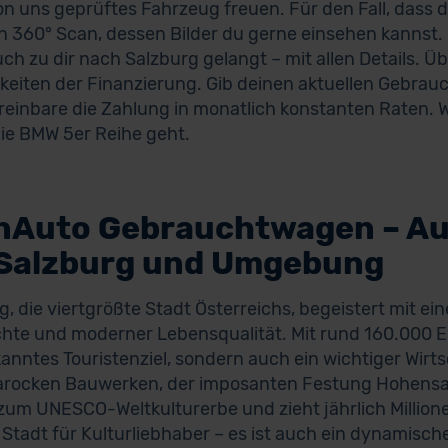
on uns geprüftes Fahrzeug freuen. Für den Fall, dass 
en 360° Scan, dessen Bilder du gerne einsehen kannst.
ch zu dir nach Salzburg gelangt – mit allen Details. Ü
keiten der Finanzierung. Gib deinen aktuellen Gebrau
reinbare die Zahlung in monatlich konstanten Raten.
ie BMW 5er Reihe geht.
nAuto Gebrauchtwagen – A
 Salzburg und Umgebung
g, die viertgrößte Stadt Österreichs, begeistert mit ei
hte und moderner Lebensqualität. Mit rund 160.000 Ei
anntes Touristenziel, sondern auch ein wichtiger Wirts
arocken Bauwerken, der imposanten Festung Hohensa
zum UNESCO-Weltkulturerbe und zieht jährlich Million
e Stadt für Kulturliebhaber – es ist auch ein dynamis