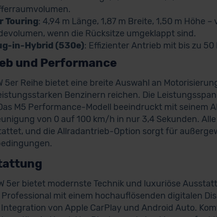
fferraumvolumen.
r Touring
: 4,94 m Länge, 1,87 m Breite, 1,50 m Höhe – vi
devolumen, wenn die Rücksitze umgeklappt sind.
ug-in-Hybrid (530e)
: Effizienter Antrieb mit bis zu 5
ieb und Performance
 5er Reihe bietet eine breite Auswahl an Motorisierun
leistungsstarken Benzinern reichen. Die Leistungsspan
Das M5 Performance-Modell beeindruckt mit seinem All
unigung von 0 auf 100 km/h in nur 3,4 Sekunden. Alle
attet, und die Allradantrieb-Option sorgt für außergewö
bedingungen.
tattung
 5er bietet modernste Technik und luxuriöse Aussta
 Professional mit einem hochauflösenden digitalen Di
 Integration von Apple CarPlay und Android Auto. Kom