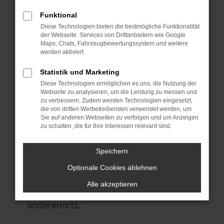
MeinAuto Gebrauchtwagen bist du an
Funktional
die Spezialisten für den Audi Q3 und eine
Diese Technologien bieten die bestmögliche Funktionalität
Reihe anderer Modelle geraten. Für uns
der Webseite. Services von Drittanbietern wie Google
spricht, dass wir ausschließlich
Maps, Chats, Fahrzeugbewertungssystem und weitere
werden aktiviert.
Fahrzeuge aus erster Hand anbieten
und du durchweg scheckheftgepflegte
Statistik und Marketing
Autos erhältst. Wir sprechen dabei von
Diese Technologien ermöglichen es uns, die Nutzung der
Fahrzeuge für den einheimischen Markt
Webseite zu analysieren, um die Leistung zu messen und
zu verbessern. Zudem werden Technologien eingesetzt,
und ausdrücklich nicht von EU-
die von dritten Werbetreibenden verwendet werden, um
Importen. Auch, wenn du in Reutlingen
Sie auf anderen Webseiten zu verfolgen und um Anzeigen
zu schalten, die für Ihre Interessen relevant sind.
zuhause bist und nicht zu uns nach
Garching bei München kommen
Speichern
möchtest, bist du herzlich willkommen.
Unser Lieferdienst macht es möglich
Optionale Cookies ablehnen
und stellt dir dein Fahrzeug direkt vor
Alle akzeptieren
deine Haustür – ob in Reutlingen oder
anderenorts.