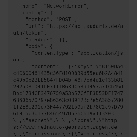
  "name": "NetworkError",

  "config": {

    "method": "POST",

    "url": "https://api.audaris.de/a
uth/token",

    "headers": {},

    "body": {

      "contentType": "application/js
on",

      "content": "{\"key\":\"8150BA4
c4C600461435c36Fd100839d55ea6b2A4841
c49b0b2BEB5847FD04bF48f7ed4a1cf33b81
202aD8eD41DE7111B639C53d9457a71Cb45d
Bec1734CF3476759a53b57CfEE3D53DF1747
63606570797e86363c08912Bc7e5A3857280
1f2E8e291d73F447792159af2b78C2c97D79
61015c3b1778465497D6e6C619a113203
\",\"secret\":\"\",\"cors\":\"http
s://www.meinauto-gebrauchtwagen.de
\",\"permissions\":{\"vehicles\":\"r