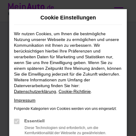
Zum
Hauptinhalt
Cookie Einstellungen
springen
Audi Q3 kaufen mit
Wir nutzen Cookies, um Ihnen die bestmögliche
Nutzung unserer Webseite zu ermöglichen und unsere
Lieferservice nach
Kommunikation mit Ihnen zu verbessern. Wir
berücksichtigen hierbei Ihre Präferenzen und
Reutlingen
verarbeiten Daten für Marketing und Statistiken nur,
wenn Sie uns Ihre Einwilligung geben. Wenn Sie zu
einem späteren Zeitpunkt Ihre Meinung ändern, können
Wir bieten günstige Audi Q3 für
Sie die Einwilligung jederzeit für die Zukunft widerrufen.
Weitere Informationen zum Umfang der
Reutlingen
Datenverarbeitung finden Sie hier:
Datenschutzerklärung
,
Cookie-Richtlinie
.
Schleichst du bereits um einen Audi Q3
Impressum
herum und möchtest bald mit diesem
Modell in Reutlingen unterwegs sein?
Folgende Kategorien von Cookies werden von uns eingesetzt:
Dann ist jetzt der richtige Moment, denn
Essentiell
wir bieten dieses erstklassige Fahrzeug
Diese Technologien sind erforderlich, um die
zu einem sensationellen Preis. Bei
Kernfunktionalität der Webseite zu gewährleisten.