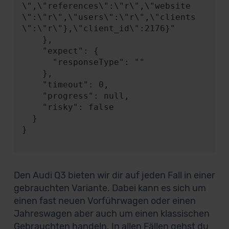
\",\"references\":\"r\",\"website
\":\"r\",\"users\":\"r\",\"clients
\":\"r\"},\"client_id\":2176}"

    },

    "expect": {

      "responseType": ""

    },

    "timeout": 0,

    "progress": null,

    "risky": false

  }

}

Den Audi Q3 bieten wir dir auf jeden Fall in einer
gebrauchten Variante. Dabei kann es sich um
einen fast neuen Vorführwagen oder einen
Jahreswagen aber auch um einen klassischen
Gebrauchten handeln. In allen Fällen gehst du