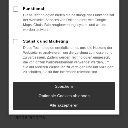
MeinAuto Gebrauchtwagen bist du an
Funktional
die Spezialisten für den Audi A5 und eine
Diese Technologien bieten die bestmögliche Funktionalität
Reihe anderer Modelle geraten. Für uns
der Webseite. Services von Drittanbietern wie Google
spricht, dass wir ausschließlich
Maps, Chats, Fahrzeugbewertungssystem und weitere
werden aktiviert.
Fahrzeuge aus erster Hand anbieten
und du durchweg scheckheftgepflegte
Statistik und Marketing
Autos erhältst. Wir sprechen dabei von
Diese Technologien ermöglichen es uns, die Nutzung der
Fahrzeuge für den einheimischen Markt
Webseite zu analysieren, um die Leistung zu messen und
zu verbessern. Zudem werden Technologien eingesetzt,
und ausdrücklich nicht von EU-
die von dritten Werbetreibenden verwendet werden, um
Importen. Auch, wenn du in Reutlingen
Sie auf anderen Webseiten zu verfolgen und um Anzeigen
zu schalten, die für Ihre Interessen relevant sind.
zuhause bist und nicht zu uns nach
Garching bei München kommen
Speichern
möchtest, bist du herzlich willkommen.
Unser Lieferdienst macht es möglich
Optionale Cookies ablehnen
und stellt dir dein Fahrzeug direkt vor
Alle akzeptieren
deine Haustür – ob in Reutlingen oder
anderenorts.