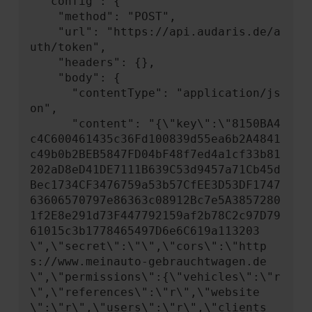
  "config": {

    "method": "POST",

    "url": "https://api.audaris.de/a
uth/token",

    "headers": {},

    "body": {

      "contentType": "application/js
on",

      "content": "{\"key\":\"8150BA4
c4C600461435c36Fd100839d55ea6b2A4841
c49b0b2BEB5847FD04bF48f7ed4a1cf33b81
202aD8eD41DE7111B639C53d9457a71Cb45d
Bec1734CF3476759a53b57CfEE3D53DF1747
63606570797e86363c08912Bc7e5A3857280
1f2E8e291d73F447792159af2b78C2c97D79
61015c3b1778465497D6e6C619a113203
\",\"secret\":\"\",\"cors\":\"http
s://www.meinauto-gebrauchtwagen.de
\",\"permissions\":{\"vehicles\":\"r
\",\"references\":\"r\",\"website
\":\"r\",\"users\":\"r\",\"clients