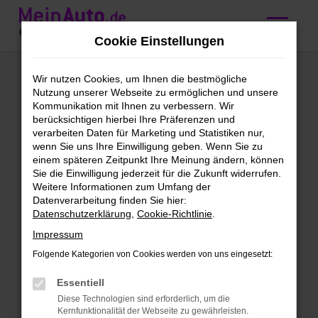
Zum
Hauptinhalt
Cookie Einstellungen
springen
Audi A5 kaufen mit
Wir nutzen Cookies, um Ihnen die bestmögliche
Nutzung unserer Webseite zu ermöglichen und unsere
Lieferservice nach
Kommunikation mit Ihnen zu verbessern. Wir
berücksichtigen hierbei Ihre Präferenzen und
Reutlingen
verarbeiten Daten für Marketing und Statistiken nur,
wenn Sie uns Ihre Einwilligung geben. Wenn Sie zu
einem späteren Zeitpunkt Ihre Meinung ändern, können
Wir bieten günstige Audi A5 für
Sie die Einwilligung jederzeit für die Zukunft widerrufen.
Weitere Informationen zum Umfang der
Reutlingen
Datenverarbeitung finden Sie hier:
Datenschutzerklärung
,
Cookie-Richtlinie
.
Schleichst du bereits um einen Audi A5
Impressum
herum und möchtest bald mit diesem
Modell in Reutlingen unterwegs sein?
Folgende Kategorien von Cookies werden von uns eingesetzt:
Dann ist jetzt der richtige Moment, denn
Essentiell
wir bieten dieses erstklassige Fahrzeug
Diese Technologien sind erforderlich, um die
zu einem sensationellen Preis. Bei
Kernfunktionalität der Webseite zu gewährleisten.