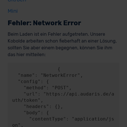
Mini
Fehler: Network Error
Beim Laden ist ein Fehler aufgetreten. Unsere
Kobolde arbeiten schon fieberhaft an einer Lösung,
sollten Sie aber einem begegnen, können Sie ihm
das hier mitteilen:
                {

  "name": "NetworkError",

  "config": {

    "method": "POST",

    "url": "https://api.audaris.de/a
uth/token",

    "headers": {},

    "body": {

      "contentType": "application/js
on",
