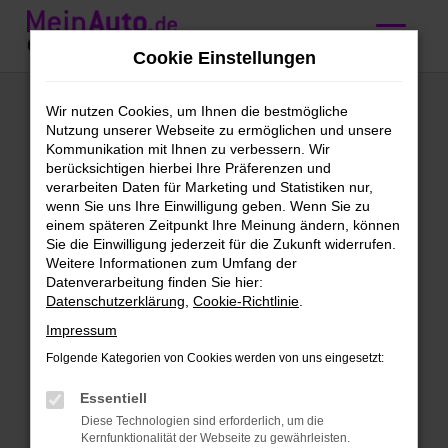
Zum
Hauptinhalt
Cookie Einstellungen
springen
Mercedes-Benz
Wir nutzen Cookies, um Ihnen die bestmögliche
Nutzung unserer Webseite zu ermöglichen und unsere
CLA-Klasse
Kommunikation mit Ihnen zu verbessern. Wir
berücksichtigen hierbei Ihre Präferenzen und
Vorführwagen
verarbeiten Daten für Marketing und Statistiken nur,
wenn Sie uns Ihre Einwilligung geben. Wenn Sie zu
kaufen mit
einem späteren Zeitpunkt Ihre Meinung ändern, können
Sie die Einwilligung jederzeit für die Zukunft widerrufen.
Lieferservice nach
Weitere Informationen zum Umfang der
Datenverarbeitung finden Sie hier:
Nürnberg
Datenschutzerklärung
,
Cookie-Richtlinie
.
Impressum
Höchst vorzeigbar: unsere
Folgende Kategorien von Cookies werden von uns eingesetzt:
Mercedes-Benz CLA-Klasse
Essentiell
Vorführwagen für Nürnberg
Diese Technologien sind erforderlich, um die
Kernfunktionalität der Webseite zu gewährleisten.