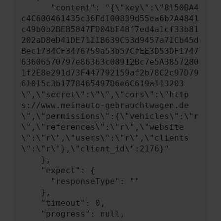
      "content": "{\"key\":\"8150BA4
c4C600461435c36Fd100839d55ea6b2A4841
c49b0b2BEB5847FD04bF48f7ed4a1cf33b81
202aD8eD41DE7111B639C53d9457a71Cb45d
Bec1734CF3476759a53b57CfEE3D53DF1747
63606570797e86363c08912Bc7e5A3857280
1f2E8e291d73F447792159af2b78C2c97D79
61015c3b1778465497D6e6C619a113203
\",\"secret\":\"\",\"cors\":\"http
s://www.meinauto-gebrauchtwagen.de
\",\"permissions\":{\"vehicles\":\"r
\",\"references\":\"r\",\"website
\":\"r\",\"users\":\"r\",\"clients
\":\"r\"},\"client_id\":2176}"

    },

    "expect": {

      "responseType": ""

    },

    "timeout": 0,

    "progress": null,
