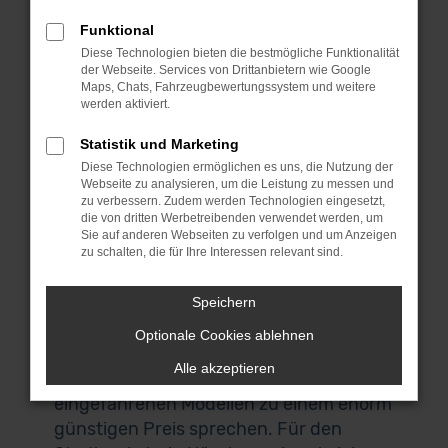
Vorhang auf für unsere Mercedes-Benz
CLA-Klasse Vorführwagen. Wir finden,
Funktional
dass für deine Mobilität in Nürnberg
Diese Technologien bieten die bestmögliche Funktionalität
der Webseite. Services von Drittanbietern wie Google
kaum eine geeigneter Alternative
Maps, Chats, Fahrzeugbewertungssystem und weitere
existiert. Mercedes-Benz CLA-Klasse
werden aktiviert.
Vorführwagen sind fast noch Neuwagen.
Statistik und Marketing
Bedenke bitte, dass die Fahrzeuge in
Diese Technologien ermöglichen es uns, die Nutzung der
aller Regel dem Zweck dienten,
Webseite zu analysieren, um die Leistung zu messen und
Neuwagen zu verkaufen und deren
zu verbessern. Zudem werden Technologien eingesetzt,
die von dritten Werbetreibenden verwendet werden, um
Vorteile zu demonstrieren. Nach meist
Sie auf anderen Webseiten zu verfolgen und um Anzeigen
nur wenigen Fahrten werden die Autos
zu schalten, die für Ihre Interessen relevant sind.
dann als Mercedes-Benz CLA-Klasse
Vorführwagen aussortiert und gelangen
Speichern
in den Verkauf. Die Qualität hat unter
Optionale Cookies ablehnen
den Probefahrten naturgemäß nicht
Alle akzeptieren
gelitten und so ließe sich eher von gut
eingefahrenen Modellen zu einem enorm
günstigen Preis sprechen. Für den