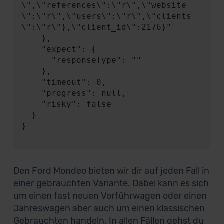
\",\"references\":\"r\",\"website
\":\"r\",\"users\":\"r\",\"clients
\":\"r\"},\"client_id\":2176}"

    },

    "expect": {

      "responseType": ""

    },

    "timeout": 0,

    "progress": null,

    "risky": false

  }

}

Den Ford Mondeo bieten wir dir auf jeden Fall in
einer gebrauchten Variante. Dabei kann es sich
um einen fast neuen Vorführwagen oder einen
Jahreswagen aber auch um einen klassischen
Gebrauchten handeln. In allen Fällen gehst du