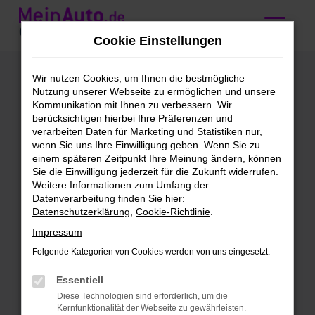
Zum
Hauptinhalt
Cookie Einstellungen
springen
Ford Mondeo
Wir nutzen Cookies, um Ihnen die bestmögliche
Nutzung unserer Webseite zu ermöglichen und unsere
kaufen mit
Kommunikation mit Ihnen zu verbessern. Wir
berücksichtigen hierbei Ihre Präferenzen und
Lieferservice nach
verarbeiten Daten für Marketing und Statistiken nur,
wenn Sie uns Ihre Einwilligung geben. Wenn Sie zu
Nürnberg
einem späteren Zeitpunkt Ihre Meinung ändern, können
Sie die Einwilligung jederzeit für die Zukunft widerrufen.
Weitere Informationen zum Umfang der
Wir bieten günstige Ford
Datenverarbeitung finden Sie hier:
Datenschutzerklärung
,
Cookie-Richtlinie
.
Mondeo für Nürnberg
Impressum
Schleichst du bereits um einen Ford
Folgende Kategorien von Cookies werden von uns eingesetzt:
Mondeo herum und möchtest bald mit
diesem Modell in Nürnberg unterwegs
Essentiell
sein? Dann ist jetzt der richtige Moment,
Diese Technologien sind erforderlich, um die
Kernfunktionalität der Webseite zu gewährleisten.