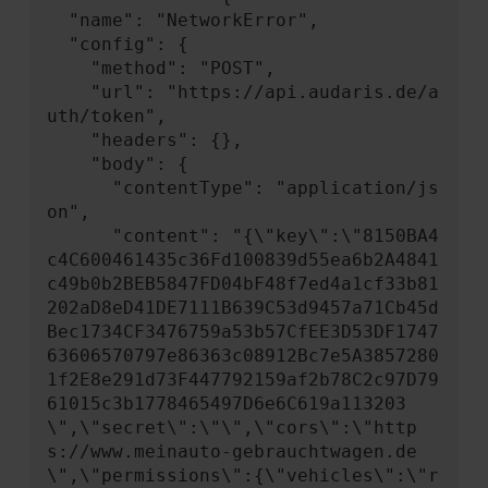
  "name": "NetworkError",

  "config": {

    "method": "POST",

    "url": "https://api.audaris.de/a
uth/token",

    "headers": {},

    "body": {

      "contentType": "application/js
on",

      "content": "{\"key\":\"8150BA4
c4C600461435c36Fd100839d55ea6b2A4841
c49b0b2BEB5847FD04bF48f7ed4a1cf33b81
202aD8eD41DE7111B639C53d9457a71Cb45d
Bec1734CF3476759a53b57CfEE3D53DF1747
63606570797e86363c08912Bc7e5A3857280
1f2E8e291d73F447792159af2b78C2c97D79
61015c3b1778465497D6e6C619a113203
\",\"secret\":\"\",\"cors\":\"http
s://www.meinauto-gebrauchtwagen.de
\",\"permissions\":{\"vehicles\":\"r