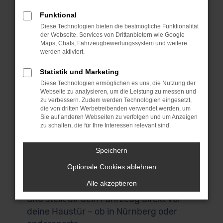
denn wir bieten dieses erstklassige
Fahrzeug zu einem sensationellen Preis.
Funktional
Bei MeinAuto Gebrauchtwagen bist du
Diese Technologien bieten die bestmögliche Funktionalität
der Webseite. Services von Drittanbietern wie Google
an die Spezialisten für den Ford Mondeo
Maps, Chats, Fahrzeugbewertungssystem und weitere
und eine Reihe anderer Modelle geraten.
werden aktiviert.
Für uns spricht, dass wir ausschließlich
Statistik und Marketing
Fahrzeuge aus erster Hand anbieten
Diese Technologien ermöglichen es uns, die Nutzung der
und du durchweg scheckheftgepflegte
Webseite zu analysieren, um die Leistung zu messen und
Autos erhältst. Wir sprechen dabei von
zu verbessern. Zudem werden Technologien eingesetzt,
die von dritten Werbetreibenden verwendet werden, um
Fahrzeuge für den einheimischen Markt
Sie auf anderen Webseiten zu verfolgen und um Anzeigen
und ausdrücklich nicht von EU-
zu schalten, die für Ihre Interessen relevant sind.
Importen. Auch, wenn du in Nürnberg
zuhause bist und nicht zu uns nach
Speichern
Garching bei München kommen
Optionale Cookies ablehnen
möchtest, bist du herzlich willkommen.
Alle akzeptieren
Unser Lieferdienst macht es möglich
und stellt dir dein Fahrzeug direkt vor
deine Haustür – ob in Nürnberg oder