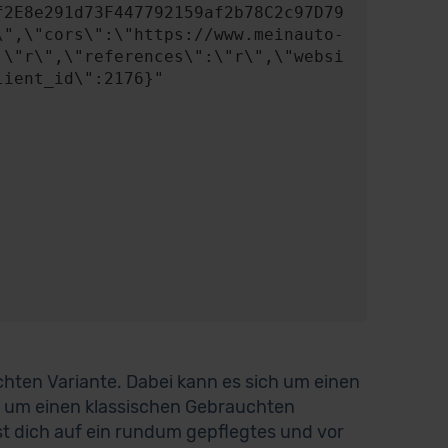
f2E8e291d73F447792159af2b78C2c97D79
\",\"cors\":\"https://www.meinauto-
:\"r\",\"references\":\"r\",\"websi
ient_id\":2176}"

uchten Variante. Dabei kann es sich um einen
 um einen klassischen Gebrauchten
st dich auf ein rundum gepflegtes und vor