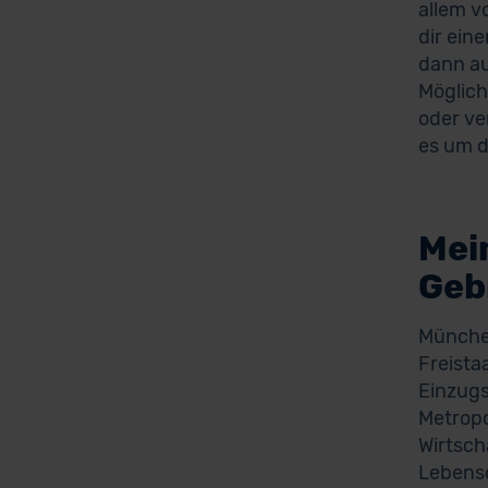
allem v
dir ein
dann au
Möglich
oder ve
es um d
Mei
Geb
München
Freista
Einzugs
Metropo
Wirtsch
Lebensq