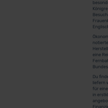
besonde
Königre
Besuchs
Frauenk
Englisc
Ökonomi
notiert
Herstel
eine Re
Fernbah
Bundes
Du find
liefern
für ein
in erst
angebot
Finanzi