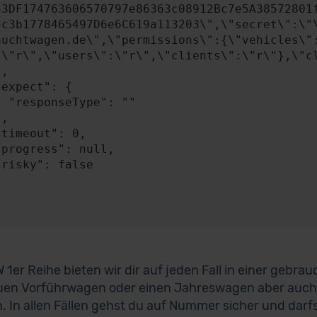
53DF174763606570797e86363c08912Bc7e5A38572801
5c3b1778465497D6e6C619a113203\",\"secret\":\"
auchtwagen.de\",\"permissions\":{\"vehicles\"
:\"r\",\"users\":\"r\",\"clients\":\"r\"},\"cl
: ""

 1er Reihe bieten wir dir auf jeden Fall in einer gebra
uen Vorführwagen oder einen Jahreswagen aber auch
. In allen Fällen gehst du auf Nummer sicher und darf