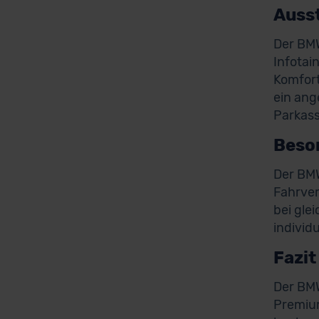
Auss
Der BMW
Infotai
Komfort
ein ang
Parkass
Beso
Der BMW
Fahrver
bei gle
individ
Fazit
Der BMW
Premium