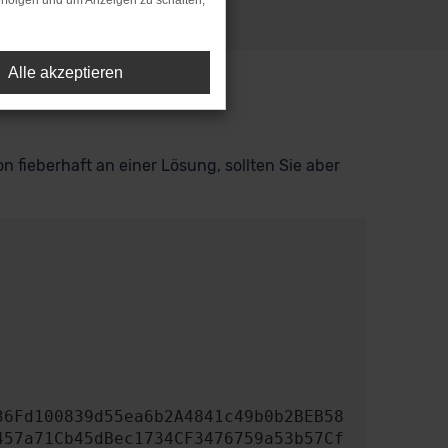
rfolgen und um Anzeigen zu schalten,
Alle akzeptieren
n fieberhaft an einer Lösung, sollten Sie aber
457a71Cb45dBec1734CF3476759a53b57Cf