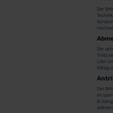
Der BMW
Technik
dynamis
hochwer
Abme
Der akt
Trotz s
Liter u
Alltag 
Antr
Der BMW
im spor
8-Gang-
während