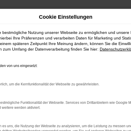
Cookie Einstellungen
ie bestmögliche Nutzung unserer Webseite zu ermöglichen und unsere
hierbei Ihre Präferenzen und verarbeiten Daten für Marketing und Stati
aufen mit Lieferservice n
einem späteren Zeitpunkt Ihre Meinung ändern, können Sie die Einwillig
en zum Umfang der Datenverarbeitung finden Sie hier:
Datenschutzerkl
ge BMW 1er Reihe für Münch
en von uns eingesetzt:
W 1er Reihe herum und möchtest bald mit diesem Mode
, denn wir bieten dieses erstklassige Fahrzeug zu einem
rlich, um die Kernfunktionalität der Webseite zu gewährleisten.
n die Spezialisten für die BMW 1er Reihe und eine Re
lich Fahrzeuge aus erster Hand anbieten und du durch
Fahrzeuge für den einheimischen Markt und ausdrückli
estmögliche Funktionalität der Webseite. Services von Drittanbietern wie Google 
und nicht zu uns nach Garching bei München kommen 
eitere werden aktiviert.
cht es möglich und stellt dir dein Fahrzeug direkt vor
 es uns, die Nutzung der Webseite zu analysieren, um die Leistung zu messen u