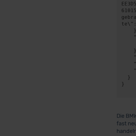
EE3D
6101
gebr
te\"
    },

    "expect": {

      "responseType"
    },

    "timeout": 0,

    "progress": null,

    "risky": false

  }

}

Die BMW
fast ne
handeln