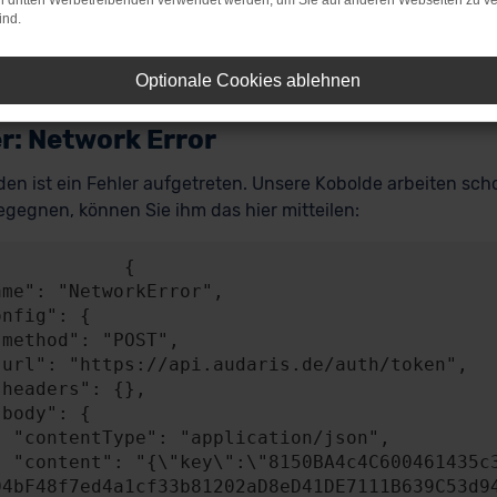
on dritten Werbetreibenden verwendet werden, um Sie auf anderen Webseiten zu ve
ind.
Optionale Cookies ablehnen
r: Network Error
en ist ein Fehler aufgetreten. Unsere Kobolde arbeiten scho
gegnen, können Sie ihm das hier mitteilen:
           {

n/json",

A4841c49b0b2BEB58
04bF48f7ed4a1cf33b81202aD8eD41DE7111B639C53d9