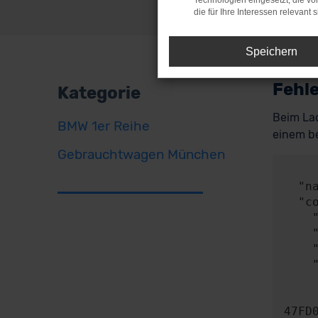
Technologien eingesetzt, die v
die für Ihre Interessen relevant s
Speichern
Fehle
Kategorie
Beim Lad
BMW 1er Reihe
einem be
Gebrauchtwagen München
     
  "name": "NetworkError",

  "config": {

    "method": "POST",

    "url": "https://api.audaris.de/auth/token",

    "headers": {},

    "body": {

      "contentType": "applicatio
      "content": "{\"key\":\"8150BA4c4C600461435c36Fd100839d55ea6b2
47FD