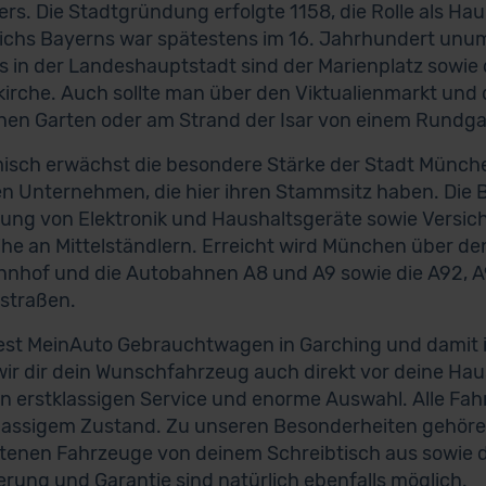
rs. Die Stadtgründung erfolgte 1158, die Rolle als H
ichs Bayerns war spätestens im 16. Jahrhundert unu
 in der Landeshauptstadt sind der Marienplatz sowie 
irche. Auch sollte man über den Viktualienmarkt und 
hen Garten oder am Strand der Isar von einem Rundga
sch erwächst die besondere Stärke der Stadt Münche
en Unternehmen, die hier ihren Stammsitz haben. Die 
lung von Elektronik und Haushaltsgeräte sowie Versi
ihe an Mittelständlern. Erreicht wird München über d
nhof und die Autobahnen A8 und A9 sowie die A92, A9
straßen.
est MeinAuto Gebrauchtwagen in Garching und damit 
 wir dir dein Wunschfahrzeug auch direkt vor deine Ha
en erstklassigen Service und enorme Auswahl. Alle F
klassigem Zustand. Zu unseren Besonderheiten gehören
enen Fahrzeuge von deinem Schreibtisch aus sowie 
erung und Garantie sind natürlich ebenfalls möglich.