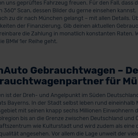
on uns geprüftes Fahrzeug freuen. Für den Fall, dass 
en 360° Scan, dessen Bilder du gerne einsehen kannst.
ch zu dir nach München gelangt – mit allen Details. Ü
keiten der Finanzierung. Gib deinen aktuellen Gebrau
reinbare die Zahlung in monatlich konstanten Raten.
ie BMW 1er Reihe geht.
nAuto Gebrauchtwagen – De
rauchtwagenpartner für M
 ist der Dreh- und Angelpunkt im Süden Deutschland
ats Bayerns. In der Stadt selbst leben rund eineinhalb 
gebiet mit seinen knapp sechs Millionen Einwohnern de
lregion bis an die Grenze zwischen Deutschland und Ös
aftszentrum wie Kulturstadt und wird zudem als eine d
ualität angesehen. Vor allem die Lage unweit der viel