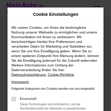
Zum
Hauptinhalt
Cookie Einstellungen
springen
Ford Focus kaufen
Wir nutzen Cookies, um Ihnen die bestmögliche
Nutzung unserer Webseite zu ermöglichen und unsere
mit Lieferservice
Kommunikation mit Ihnen zu verbessern. Wir
berücksichtigen hierbei Ihre Präferenzen und
nach Mannheim
verarbeiten Daten für Marketing und Statistiken nur,
wenn Sie uns Ihre Einwilligung geben. Wenn Sie zu
einem späteren Zeitpunkt Ihre Meinung ändern, können
Wir bieten günstige Ford Focus
Sie die Einwilligung jederzeit für die Zukunft widerrufen.
Weitere Informationen zum Umfang der
für Mannheim
Datenverarbeitung finden Sie hier:
Datenschutzerklärung
,
Cookie-Richtlinie
.
Schleichst du bereits um einen Ford
Impressum
Focus herum und möchtest bald mit
diesem Modell in Mannheim unterwegs
Folgende Kategorien von Cookies werden von uns eingesetzt:
sein? Dann ist jetzt der richtige Moment,
Essentiell
denn wir bieten dieses erstklassige
Diese Technologien sind erforderlich, um die
Fahrzeug zu einem sensationellen Preis.
Kernfunktionalität der Webseite zu gewährleisten.