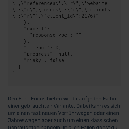
\",\"references\":\"r\",\"website
\":\"r\",\"users\":\"r\",\"clients
\":\"r\"},\"client_id\":2176}"

    },

    "expect": {

      "responseType": ""

    },

    "timeout": 0,

    "progress": null,

    "risky": false

  }

}

Den Ford Focus bieten wir dir auf jeden Fall in
einer gebrauchten Variante. Dabei kann es sich
um einen fast neuen Vorführwagen oder einen
Jahreswagen aber auch um einen klassischen
Gebrauchten handeln. In allen Fällen gehst du