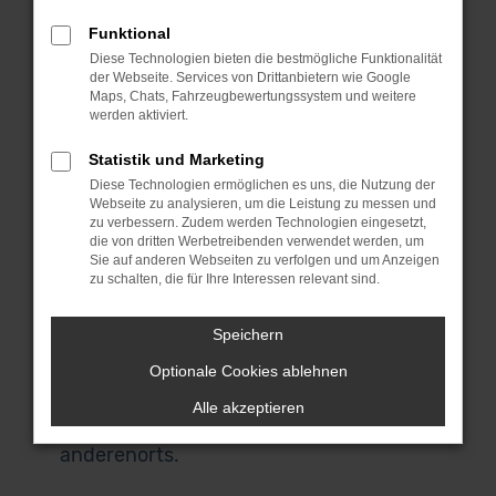
Bei MeinAuto Gebrauchtwagen bist du
Funktional
an die Spezialisten für den Ford Focus
Diese Technologien bieten die bestmögliche Funktionalität
und eine Reihe anderer Modelle geraten.
der Webseite. Services von Drittanbietern wie Google
Für uns spricht, dass wir ausschließlich
Maps, Chats, Fahrzeugbewertungssystem und weitere
werden aktiviert.
Fahrzeuge aus erster Hand anbieten
und du durchweg scheckheftgepflegte
Statistik und Marketing
Autos erhältst. Wir sprechen dabei von
Diese Technologien ermöglichen es uns, die Nutzung der
Fahrzeuge für den einheimischen Markt
Webseite zu analysieren, um die Leistung zu messen und
zu verbessern. Zudem werden Technologien eingesetzt,
und ausdrücklich nicht von EU-
die von dritten Werbetreibenden verwendet werden, um
Importen. Auch, wenn du in Mannheim
Sie auf anderen Webseiten zu verfolgen und um Anzeigen
zu schalten, die für Ihre Interessen relevant sind.
zuhause bist und nicht zu uns nach
Garching bei München kommen
Speichern
möchtest, bist du herzlich willkommen.
Unser Lieferdienst macht es möglich
Optionale Cookies ablehnen
und stellt dir dein Fahrzeug direkt vor
Alle akzeptieren
deine Haustür – ob in Mannheim oder
anderenorts.