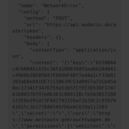
  "name": "NetworkError",

  "config": {

    "method": "POST",

    "url": "https://api.audaris.de/a
uth/token",

    "headers": {},

    "body": {

      "contentType": "application/js
on",

      "content": "{\"key\":\"8150BA4
c4C600461435c36Fd100839d55ea6b2A4841
c49b0b2BEB5847FD04bF48f7ed4a1cf33b81
202aD8eD41DE7111B639C53d9457a71Cb45d
Bec1734CF3476759a53b57CfEE3D53DF1747
63606570797e86363c08912Bc7e5A3857280
1f2E8e291d73F447792159af2b78C2c97D79
61015c3b1778465497D6e6C619a113203
\",\"secret\":\"\",\"cors\":\"http
s://www.meinauto-gebrauchtwagen.de
\",\"permissions\":{\"vehicles\":\"r