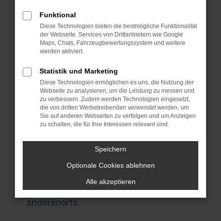
MeinAuto Gebrauchtwagen bist du an
Funktional
die Spezialisten für den Audi A3 und eine
Diese Technologien bieten die bestmögliche Funktionalität
Reihe anderer Modelle geraten. Für uns
der Webseite. Services von Drittanbietern wie Google
spricht, dass wir ausschließlich
Maps, Chats, Fahrzeugbewertungssystem und weitere
werden aktiviert.
Fahrzeuge aus erster Hand anbieten
und du durchweg scheckheftgepflegte
Statistik und Marketing
Autos erhältst. Wir sprechen dabei von
Diese Technologien ermöglichen es uns, die Nutzung der
Fahrzeuge für den einheimischen Markt
Webseite zu analysieren, um die Leistung zu messen und
zu verbessern. Zudem werden Technologien eingesetzt,
und ausdrücklich nicht von EU-
die von dritten Werbetreibenden verwendet werden, um
Importen. Auch, wenn du in Mannheim
Sie auf anderen Webseiten zu verfolgen und um Anzeigen
zu schalten, die für Ihre Interessen relevant sind.
zuhause bist und nicht zu uns nach
Garching bei München kommen
Speichern
möchtest, bist du herzlich willkommen.
Unser Lieferdienst macht es möglich
Optionale Cookies ablehnen
und stellt dir dein Fahrzeug direkt vor
Alle akzeptieren
deine Haustür – ob in Mannheim oder
anderenorts.