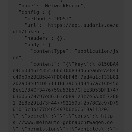
  "name": "NetworkError",

  "config": {

    "method": "POST",

    "url": "https://api.audaris.de/a
uth/token",

    "headers": {},

    "body": {

      "contentType": "application/js
on",

      "content": "{\"key\":\"8150BA4
c4C600461435c36Fd100839d55ea6b2A4841
c49b0b2BEB5847FD04bF48f7ed4a1cf33b81
202aD8eD41DE7111B639C53d9457a71Cb45d
Bec1734CF3476759a53b57CfEE3D53DF1747
63606570797e86363c08912Bc7e5A3857280
1f2E8e291d73F447792159af2b78C2c97D79
61015c3b1778465497D6e6C619a113203
\",\"secret\":\"\",\"cors\":\"http
s://www.meinauto-gebrauchtwagen.de
\",\"permissions\":{\"vehicles\":\"r