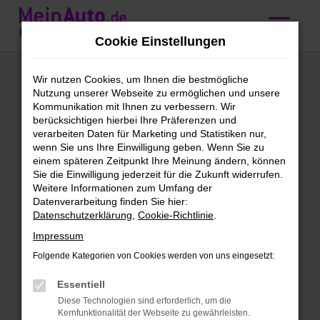
Zum
Hauptinhalt
Cookie Einstellungen
springen
Audi A3 kaufen mit
Wir nutzen Cookies, um Ihnen die bestmögliche
Nutzung unserer Webseite zu ermöglichen und unsere
Lieferservice nach
Kommunikation mit Ihnen zu verbessern. Wir
berücksichtigen hierbei Ihre Präferenzen und
Mannheim
verarbeiten Daten für Marketing und Statistiken nur,
wenn Sie uns Ihre Einwilligung geben. Wenn Sie zu
einem späteren Zeitpunkt Ihre Meinung ändern, können
Wir bieten günstige Audi A3 für
Sie die Einwilligung jederzeit für die Zukunft widerrufen.
Weitere Informationen zum Umfang der
Mannheim
Datenverarbeitung finden Sie hier:
Datenschutzerklärung
,
Cookie-Richtlinie
.
Schleichst du bereits um einen Audi A3
Impressum
herum und möchtest bald mit diesem
Modell in Mannheim unterwegs sein?
Folgende Kategorien von Cookies werden von uns eingesetzt:
Dann ist jetzt der richtige Moment, denn
Essentiell
wir bieten dieses erstklassige Fahrzeug
Diese Technologien sind erforderlich, um die
zu einem sensationellen Preis. Bei
Kernfunktionalität der Webseite zu gewährleisten.