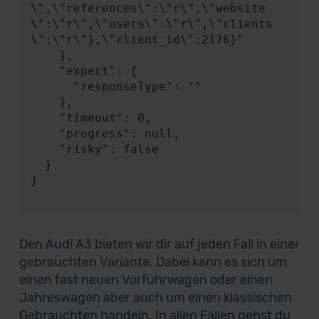
\",\"references\":\"r\",\"website
\":\"r\",\"users\":\"r\",\"clients
\":\"r\"},\"client_id\":2176}"

    },

    "expect": {

      "responseType": ""

    },

    "timeout": 0,

    "progress": null,

    "risky": false

  }

}

Den Audi A3 bieten wir dir auf jeden Fall in einer
gebrauchten Variante. Dabei kann es sich um
einen fast neuen Vorführwagen oder einen
Jahreswagen aber auch um einen klassischen
Gebrauchten handeln. In allen Fällen gehst du