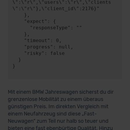
\":\"r\",\"users\":\"r\",\"clients
\":\"r\"},\"client_id\":2176}"

    },

    "expect": {

      "responseType": ""

    },

    "timeout": 0,

    "progress": null,

    "risky": false

  }

}

Mit einem BMW Jahreswagen sicherst du dir
grenzenlose Mobilität zu einem überaus
günstigen Preis. Im direkten Vergleich mit
einem Neufahrzeug sind diese „Fast-
Neuwagen“ zum Teil nur halb so teuer und
bieten eine fast ebenbürtige Qualität. Hinzu