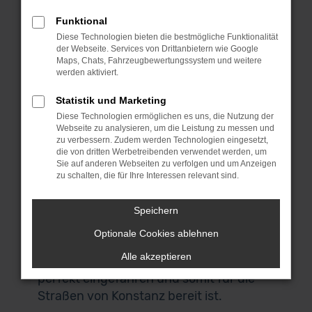
von einem Gebrauchtfahrzeug, das
maximal vor einem Jahr erstmals
Funktional
zugelassen wurde. Hieraus folgt, dass
Diese Technologien bieten die bestmögliche Funktionalität
der Webseite. Services von Drittanbietern wie Google
die meisten BMW Jahreswagen der
Maps, Chats, Fahrzeugbewertungssystem und weitere
aktuellen Modellgeneration entstammen
werden aktiviert.
und all die begehrten Extras und
Statistik und Marketing
Sicherheitsausstattung bieten. Wir von
Diese Technologien ermöglichen es uns, die Nutzung der
MeinAuto Gebrauchtwagen sind echte
Webseite zu analysieren, um die Leistung zu messen und
Spezialisten für diese Art von
zu verbessern. Zudem werden Technologien eingesetzt,
die von dritten Werbetreibenden verwendet werden, um
Fahrzeugen und liefern dir
Sie auf anderen Webseiten zu verfolgen und um Anzeigen
ausschließlich Modelle, die aus erster
zu schalten, die für Ihre Interessen relevant sind.
Hand stammen und bestens gepflegt
wurden. Wir halten unser Wort und
Speichern
geben dir sogar eine Garantie, wenn du
Optionale Cookies ablehnen
das wünschst. Zudem kannst du sicher
Alle akzeptieren
sein, dass jeder BMW Jahreswagen
perfekt eingefahren und somit für die
Straßen von Konstanz bereit ist.