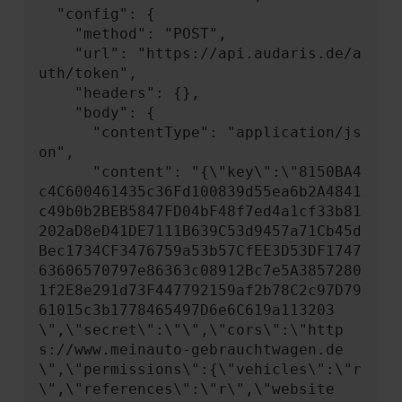
  "config": {

    "method": "POST",

    "url": "https://api.audaris.de/a
uth/token",

    "headers": {},

    "body": {

      "contentType": "application/js
on",

      "content": "{\"key\":\"8150BA4
c4C600461435c36Fd100839d55ea6b2A4841
c49b0b2BEB5847FD04bF48f7ed4a1cf33b81
202aD8eD41DE7111B639C53d9457a71Cb45d
Bec1734CF3476759a53b57CfEE3D53DF1747
63606570797e86363c08912Bc7e5A3857280
1f2E8e291d73F447792159af2b78C2c97D79
61015c3b1778465497D6e6C619a113203
\",\"secret\":\"\",\"cors\":\"http
s://www.meinauto-gebrauchtwagen.de
\",\"permissions\":{\"vehicles\":\"r
\",\"references\":\"r\",\"website