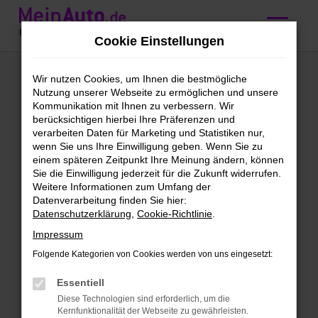
Zum
Hauptinhalt
Cookie Einstellungen
springen
BMW Jahreswagen
Wir nutzen Cookies, um Ihnen die bestmögliche
Nutzung unserer Webseite zu ermöglichen und unsere
kaufen mit
Kommunikation mit Ihnen zu verbessern. Wir
berücksichtigen hierbei Ihre Präferenzen und
Lieferservice nach
verarbeiten Daten für Marketing und Statistiken nur,
wenn Sie uns Ihre Einwilligung geben. Wenn Sie zu
Konstanz
einem späteren Zeitpunkt Ihre Meinung ändern, können
Sie die Einwilligung jederzeit für die Zukunft widerrufen.
Weitere Informationen zum Umfang der
BMW Jahreswagen – jung,
Datenverarbeitung finden Sie hier:
Datenschutzerklärung
,
Cookie-Richtlinie
.
gebraucht, für Konstanz
Impressum
Für deine Fahrten in und um Konstanz
Folgende Kategorien von Cookies werden von uns eingesetzt:
solltest du auf Qualität setzen.
Besonders günstig funktioniert dies mit
Essentiell
einem BMW Jahreswagen. Die Rede ist
Diese Technologien sind erforderlich, um die
Kernfunktionalität der Webseite zu gewährleisten.