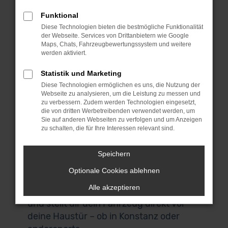
denn wir bieten dieses erstklassige
Fahrzeug zu einem sensationellen Preis.
Funktional
Bei MeinAuto Gebrauchtwagen bist du
Diese Technologien bieten die bestmögliche Funktionalität
der Webseite. Services von Drittanbietern wie Google
an die Spezialisten für die BMW 1er Reihe
Maps, Chats, Fahrzeugbewertungssystem und weitere
und eine Reihe anderer Modelle geraten.
werden aktiviert.
Für uns spricht, dass wir ausschließlich
Statistik und Marketing
Fahrzeuge aus erster Hand anbieten
Diese Technologien ermöglichen es uns, die Nutzung der
und du durchweg scheckheftgepflegte
Webseite zu analysieren, um die Leistung zu messen und
Autos erhältst. Wir sprechen dabei von
zu verbessern. Zudem werden Technologien eingesetzt,
die von dritten Werbetreibenden verwendet werden, um
Fahrzeuge für den einheimischen Markt
Sie auf anderen Webseiten zu verfolgen und um Anzeigen
und ausdrücklich nicht von EU-
zu schalten, die für Ihre Interessen relevant sind.
Importen. Auch, wenn du in Konstanz
zuhause bist und nicht zu uns nach
Speichern
Garching bei München kommen
Optionale Cookies ablehnen
möchtest, bist du herzlich willkommen.
Alle akzeptieren
Unser Lieferdienst macht es möglich
und stellt dir dein Fahrzeug direkt vor
deine Haustür – ob in Konstanz oder