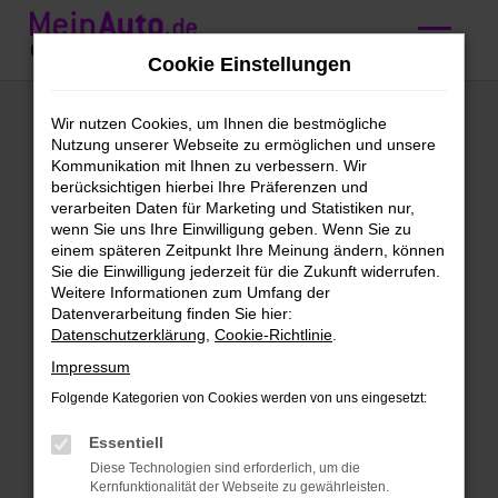
Zum
Hauptinhalt
Cookie Einstellungen
springen
BMW 1er Reihe
Wir nutzen Cookies, um Ihnen die bestmögliche
Nutzung unserer Webseite zu ermöglichen und unsere
kaufen mit
Kommunikation mit Ihnen zu verbessern. Wir
berücksichtigen hierbei Ihre Präferenzen und
Lieferservice nach
verarbeiten Daten für Marketing und Statistiken nur,
wenn Sie uns Ihre Einwilligung geben. Wenn Sie zu
Konstanz
einem späteren Zeitpunkt Ihre Meinung ändern, können
Sie die Einwilligung jederzeit für die Zukunft widerrufen.
Weitere Informationen zum Umfang der
Wir bieten günstige BMW 1er
Datenverarbeitung finden Sie hier:
Datenschutzerklärung
,
Cookie-Richtlinie
.
Reihe für Konstanz
Impressum
Schleichst du bereits um eine BMW 1er
Folgende Kategorien von Cookies werden von uns eingesetzt:
Reihe herum und möchtest bald mit
diesem Modell in Konstanz unterwegs
Essentiell
sein? Dann ist jetzt der richtige Moment,
Diese Technologien sind erforderlich, um die
Kernfunktionalität der Webseite zu gewährleisten.