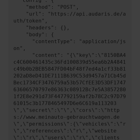
  "config": {

    "method": "POST",

    "url": "https://api.audaris.de/a
uth/token",

    "headers": {},

    "body": {

      "contentType": "application/js
on",

      "content": "{\"key\":\"8150BA4
c4C600461435c36Fd100839d55ea6b2A4841
c49b0b2BEB5847FD04bF48f7ed4a1cf33b81
202aD8eD41DE7111B639C53d9457a71Cb45d
Bec1734CF3476759a53b57CfEE3D53DF1747
63606570797e86363c08912Bc7e5A3857280
1f2E8e291d73F447792159af2b78C2c97D79
61015c3b1778465497D6e6C619a113203
\",\"secret\":\"\",\"cors\":\"http
s://www.meinauto-gebrauchtwagen.de
\",\"permissions\":{\"vehicles\":\"r
\",\"references\":\"r\",\"website
\":\"r\",\"users\":\"r\",\"clients