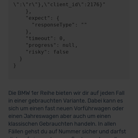
\":\"r\"},\"client_id\":2176}"

    },

    "expect": {

      "responseType": ""

    },

    "timeout": 0,

    "progress": null,

    "risky": false

  }

}

Die BMW 1er Reihe bieten wir dir auf jeden Fall
in einer gebrauchten Variante. Dabei kann es
sich um einen fast neuen Vorführwagen oder
einen Jahreswagen aber auch um einen
klassischen Gebrauchten handeln. In allen
Fällen gehst du auf Nummer sicher und darfst