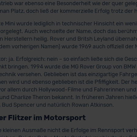
trieb war ebenso eine Besonderheit wie der quer geleg
man Platz, doch ließ der kommerzielle Erfolg trotz der 
te Mini wurde lediglich in technischer Hinsicht ein wen
orgelegt. Auch wechselte der Name, doch das berühmte
en Herstellern heilig. Rover und Britsh Leyland über
dem vorherigen Namen) wurde 1969 auch offiziell der M
or: ja. Erfolgreich: nein – so einfach ließe sich die Ge
kt bringen. 1994 wurde die MG Rover Group von BMW
echnik versehen. Geblieben ist das einzigartige Fahrge
hen wird und ebenso geblieben ist die Pfiffigkeit. Der h
or allem durch Hollywood-Filme und Fahrerinnen und F
 und Charlize Theron bekannt. In früheren Jahren hieß
, Bud Spencer und natürlich Rowan Atkinson.
er Flitzer im Motorsport
e kleinen Ausmaße nicht die Erfolge im Rennsport verh