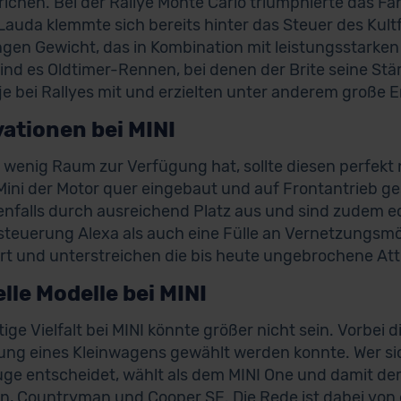
richen. Bei der Rallye Monte Carlo triumphierte das Fa
i Lauda klemmte sich bereits hinter das Steuer des Kult
ngen Gewicht, das in Kombination mit leistungsstarke
ind es Oldtimer-Rennen, bei denen der Brite seine Stä
je bei Rallyes mit und erzielten unter anderem große E
ationen bei MINI
 wenig Raum zur Verfügung hat, sollte diesen perfekt 
Mini der Motor quer eingebaut und auf Frontantrieb ge
enfalls durch ausreichend Platz aus und sind zudem e
teuerung Alexa als auch eine Fülle an Vernetzungsmög
ert und unterstreichen die bis heute ungebrochene Attr
lle Modelle bei MINI
ige Vielfalt bei MINI könnte größer nicht sein. Vorbei di
ung eines Kleinwagens gewählt werden konnte. Wer sic
ge entscheidet, wählt als dem MINI One und damit de
, Countryman und Cooper SE. Die Rede ist dabei von e