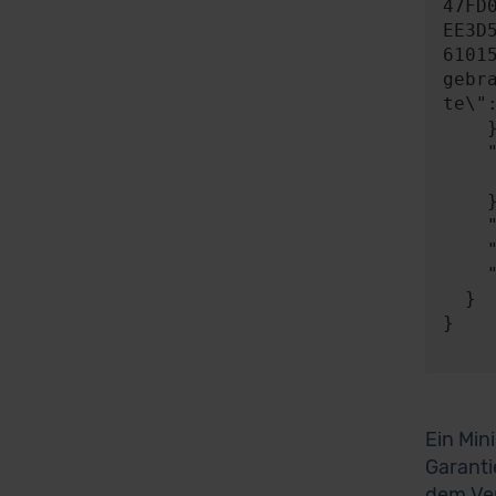
47FD
EE3D
6101
gebr
te\"
    },

    "expect": {

      "responseType"
    },

    "timeout": 0,

    "progress": null,

    "risky": false

  }

}

Ein Min
Garanti
dem Ver