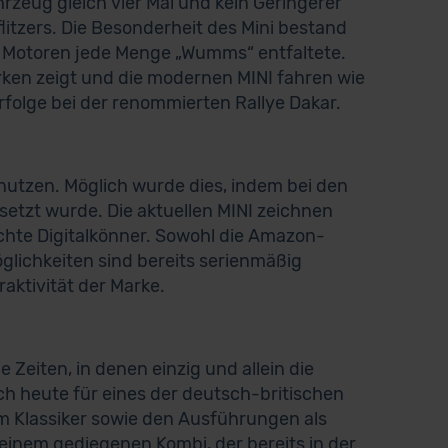
hrzeug gleich vier Mal und kein Geringerer
flitzers. Die Besonderheit des Mini bestand
n Motoren jede Menge „Wumms“ entfaltete.
rken zeigt und die modernen MINI fahren wie
rfolge bei der renommierten Rallye Dakar.
nutzen. Möglich wurde dies, indem bei den
setzt wurde. Die aktuellen MINI zeichnen
chte Digitalkönner. Sowohl die Amazon-
lichkeiten sind bereits serienmäßig
aktivität der Marke.
e Zeiten, in denen einzig und allein die
h heute für eines der deutsch-britischen
m Klassiker sowie den Ausführungen als
inem gediegenen Kombi, der bereits in der