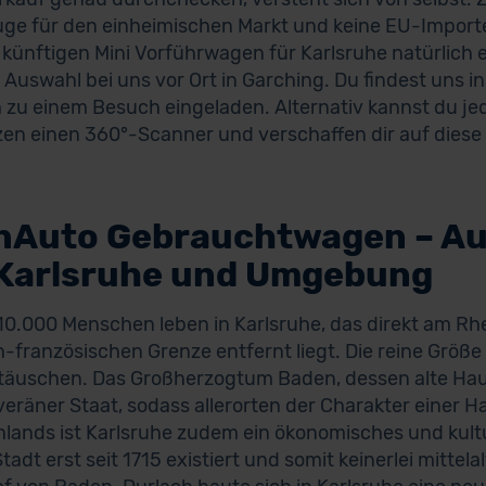
ge für den einheimischen Markt und keine EU-Importe
künftigen Mini Vorführwagen für Karlsruhe natürlich e
Auswahl bei uns vor Ort in Garching. Du findest uns 
h zu einem Besuch eingeladen. Alternativ kannst du je
zen einen 360°-Scanner und verschaffen dir auf diese 
nAuto Gebrauchtwagen – A
 Karlsruhe und Umgebung
0.000 Menschen leben in Karlsruhe, das direkt am Rhe
-französischen Grenze entfernt liegt. Die reine Größ
äuschen. Das Großherzogtum Baden, dessen alte Haupt
veräner Staat, sodass allerorten der Charakter einer 
lands ist Karlsruhe zudem ein ökonomisches und kultu
Stadt erst seit 1715 existiert und somit keinerlei mittela