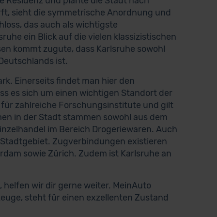
e Residenz und plante die Stadt nach
irft, sieht die symmetrische Anordnung und
loss, das auch als wichtigste
uhe ein Blick auf die vielen klassizistischen
sen kommt zugute, dass Karlsruhe sowohl
Deutschlands ist.
ark. Einerseits findet man hier den
s es sich um einen wichtigen Standort der
für zahlreiche Forschungsinstitute und gilt
hmen in der Stadt stammen sowohl aus dem
inzelhandel im Bereich Drogeriewaren. Auch
m Stadtgebiet. Zugverbindungen existieren
rdam sowie Zürich. Zudem ist Karlsruhe an
elfen wir dir gerne weiter. MeinAuto
zeuge, steht für einen exzellenten Zustand