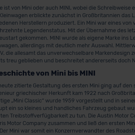
e ist von Mini oder auch MINI, wobei die Schreibweis
 Kleinwagen erblickte zunächst in Großbritannien das 
edenen Herstellern produziert. Ein Mini war eines von
ahrzehnte Legendenstatus. Mit der Übernahme des letz
eustart gekommen. MINI wurde als eigene Marke ins Le
inwagen, allerdings mit deutlich mehr Auswahl. Mittlerwe
, die allesamt das unverwechselbare Markendesign z
its treu geblieben und beschreitet andererseits doch 
eschichte von Mini bis MINI
 heute zitierte Gestaltung des ersten Mini ging auf den 
enieur griechischer Herkunft kam 1922 nach Großbrita
tige „Mini Classic“ wurde 1959 vorgestellt und in sei
pt ein so kleines und handliches Fahrzeug gebaut wur
ten Treibstoffverfügbarkeit zu tun. Die Austin Motor 
ris Motor Company zusammen und ließ den ersten Mini 
Der Mini war somit ein Konzernverwandter des Roadst