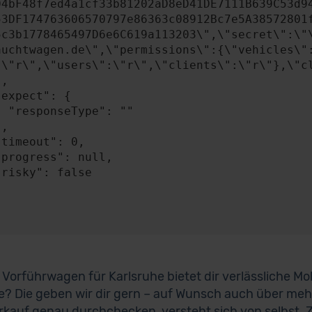
04bF48f7ed4a1cf33b81202aD8eD41DE7111B639C53d9
53DF174763606570797e86363c08912Bc7e5A38572801
5c3b1778465497D6e6C619a113203\",\"secret\":\"
auchtwagen.de\",\"permissions\":{\"vehicles\"
:\"r\",\"users\":\"r\",\"clients\":\"r\"},\"cl
: ""

i Vorführwagen für Karlsruhe bietet dir verlässliche Mob
e? Die geben wir dir gern – auf Wunsch auch über meh
kauf genau durchchecken, versteht sich von selbst. 