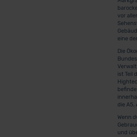
Markgra
barocke
vor all
Sehensw
Gebäude
eine de
Die Öko
Bundesg
Verwalt
ist Tei
Hightec
befinde
innerha
die A5,
Wenn du
Gebrauc
und übe