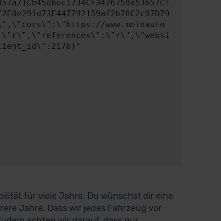
457a71Cb45dBec1734CF3476759a53b57Cf
f2E8e291d73F447792159af2b78C2c97D79
\",\"cors\":\"https://www.meinauto-
:\"r\",\"references\":\"r\",\"websi
ient_id\":2176}"

ilität für viele Jahre. Du wünschst dir eine
rere Jahre. Dass wir jedes Fahrzeug vor
Zudem achten wir darauf, dass nur