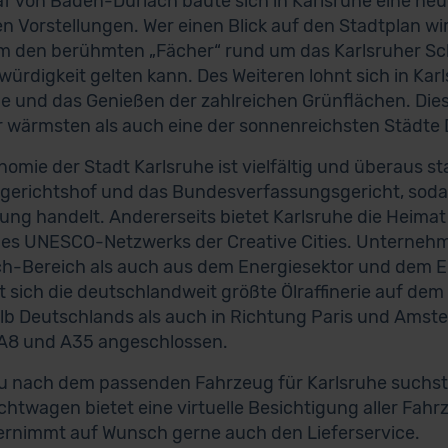
f von Baden-Durlach baute sich in Karlsruhe eine neu
n Vorstellungen. Wer einen Blick auf den Stadtplan w
em den berühmten „Fächer“ rund um das Karlsruher Sch
ürdigkeit gelten kann. Des Weiteren lohnt sich in Karlsr
 und das Genießen der zahlreichen Grünflächen. Die
r wärmsten als auch eine der sonnenreichsten Städte 
nomie der Stadt Karlsruhe ist vielfältig und überaus st
erichtshof und das Bundesverfassungsgericht, sodas
ung handelt. Andererseits bietet Karlsruhe die Heimat 
l des UNESCO-Netzwerks der Creative Cities. Unterne
h-Bereich als auch aus dem Energiesektor und dem E
t sich die deutschlandweit größte Ölraffinerie auf de
lb Deutschlands als auch in Richtung Paris und Amste
 A8 und A35 angeschlossen.
 nach dem passenden Fahrzeug für Karlsruhe suchst, h
htwagen bietet eine virtuelle Besichtigung aller Fahr
rnimmt auf Wunsch gerne auch den Lieferservice.