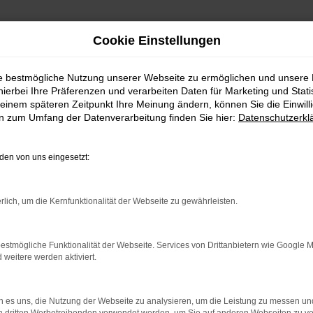
Cookie Einstellungen
ie bestmögliche Nutzung unserer Webseite zu ermöglichen und unsere
hierbei Ihre Präferenzen und verarbeiten Daten für Marketing und Stati
n kaufen mit Lieferservice
einem späteren Zeitpunkt Ihre Meinung ändern, können Sie die Einwillig
en zum Umfang der Datenverarbeitung finden Sie hier:
Datenschutzerkl
 – perfekt unterwegs in Ka
en von uns eingesetzt:
such doch mal einen Mini Vorführwagen. Für Karlsruh
in einen Fast-Neuwagen. Mini Vorführwagen haben den V
rlich, um die Kernfunktionalität der Webseite zu gewährleisten.
ch meist nur wenige Kilometer auf dem Tacho stehen.
ck der Präsentation und um die vielen Vorteile dieses 
 Vorführwagen dann ausgewechselt und gelangen zu e
estmögliche Funktionalität der Webseite. Services von Drittanbietern wie Google 
h liefern wir jeden Mini Vorführwagen direkt zu dir nac
eitere werden aktiviert.
 es uns, die Nutzung der Webseite zu analysieren, um die Leistung zu messen u