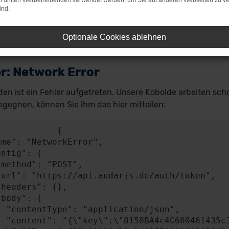
on dritten Werbetreibenden verwendet werden, um Sie auf anderen Webseiten zu ve
ind.
Optionale Cookies ablehnen
r: Network Error
en ist ein Fehler aufgetreten. Unsere Kobolde arbeiten scho
gegnen, können Sie ihm das hier mitteilen:
           {

n/json",

A4841c49b0b2BEB58