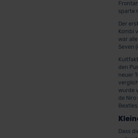
Frontan
sparte 
Der ers
Kombi v
war all
Seven (
Kultfakt
den Pun
neuer T
verglic
wurde v
de Niro
Beatles
Klein
Dass di