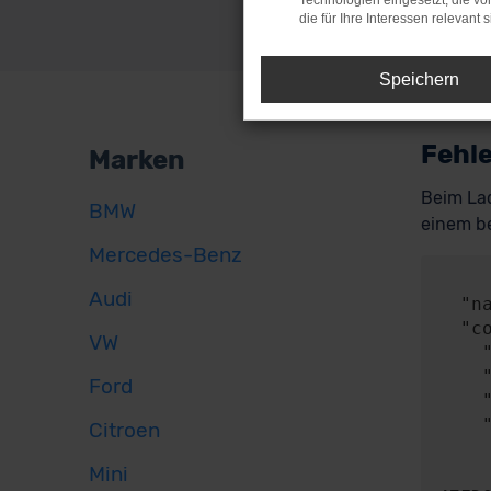
Technologien eingesetzt, die v
die für Ihre Interessen relevant s
Speichern
Fehle
Marken
Beim Lad
BMW
einem be
Mercedes-Benz
     
Audi
  "name": "NetworkError",

  "config": {

VW
    "method": "POST",

    "url": "https://api.audaris.de/auth/token",

Ford
    "headers": {},

    "body": {

Citroen
      "contentType": "applicatio
Mini
      "content": "{\"key\":\"8150BA4c4C600461435c36Fd100839d55ea6b2