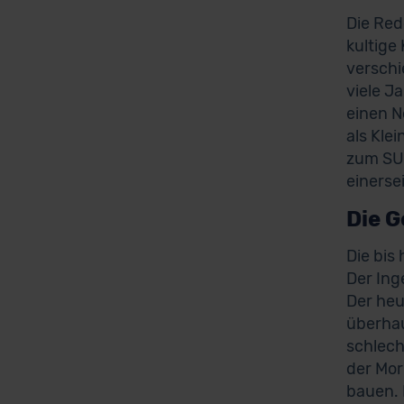
Die Red
kultige
verschi
viele J
einen N
als Kle
zum SUV
einerse
Die G
Die bis
Der Ing
Der heu
überhau
schlech
der Mor
bauen. 