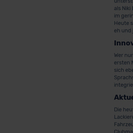
unterst
als Nik
im geri
Heute s
eh und 
Innov
Wer nur
ersten 
sich eb
Sprachs
integri
Aktue
Die heut
Lackier
Fahrzeu
Clubman