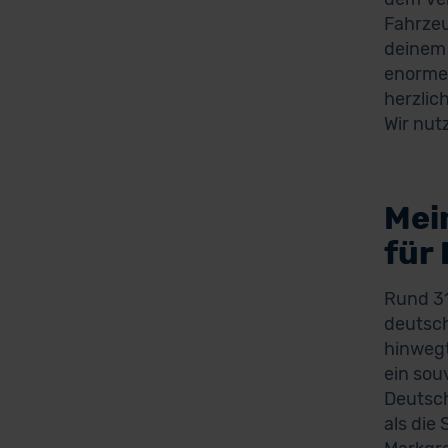
Fahrzeu
deinem 
enorme 
herzlic
Wir nut
Mei
für
Rund 31
deutsch
hinwegt
ein sou
Deutsch
als die 