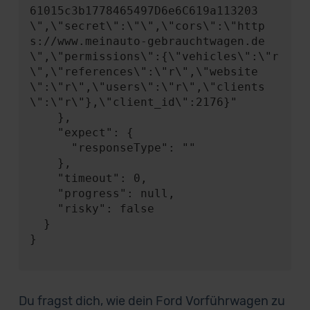
61015c3b1778465497D6e6C619a113203
\",\"secret\":\"\",\"cors\":\"http
s://www.meinauto-gebrauchtwagen.de
\",\"permissions\":{\"vehicles\":\"r
\",\"references\":\"r\",\"website
\":\"r\",\"users\":\"r\",\"clients
\":\"r\"},\"client_id\":2176}"

    },

    "expect": {

      "responseType": ""

    },

    "timeout": 0,

    "progress": null,

    "risky": false

  }

}

Du fragst dich, wie dein Ford Vorführwagen zu