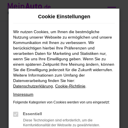
Zum
Hauptinhalt
Cookie Einstellungen
springen
Ford Vorführwagen
Wir nutzen Cookies, um Ihnen die bestmögliche
Nutzung unserer Webseite zu ermöglichen und unsere
kaufen mit
Kommunikation mit Ihnen zu verbessern. Wir
berücksichtigen hierbei Ihre Präferenzen und
Lieferservice nach
verarbeiten Daten für Marketing und Statistiken nur,
wenn Sie uns Ihre Einwilligung geben. Wenn Sie zu
Ingolstadt
einem späteren Zeitpunkt Ihre Meinung ändern, können
Sie die Einwilligung jederzeit für die Zukunft widerrufen.
Weitere Informationen zum Umfang der
Höchst vorzeigbar: unsere Ford
Datenverarbeitung finden Sie hier:
Datenschutzerklärung
,
Cookie-Richtlinie
.
Vorführwagen für Ingolstadt
Impressum
Vorhang auf für unsere Ford
Folgende Kategorien von Cookies werden von uns eingesetzt:
Vorführwagen. Wir finden, dass für deine
Mobilität in Ingolstadt kaum eine
Essentiell
geeigneter Alternative existiert. Ford
Diese Technologien sind erforderlich, um die
Kernfunktionalität der Webseite zu gewährleisten.