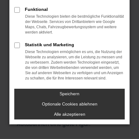
Vorführwagen sind fast noch Neuwagen.
Bedenke bitte, dass die Fahrzeuge in
Funktional
aller Regel dem Zweck dienten,
Diese Technologien bieten die bestmögliche Funktionalität
der Webseite. Services von Drittanbietern wie Google
Neuwagen zu verkaufen und deren
Maps, Chats, Fahrzeugbewertungssystem und weitere
Vorteile zu demonstrieren. Nach meist
werden aktiviert.
nur wenigen Fahrten werden die Autos
Statistik und Marketing
dann als Ford Vorführwagen aussortiert
Diese Technologien ermöglichen es uns, die Nutzung der
und gelangen in den Verkauf. Die
Webseite zu analysieren, um die Leistung zu messen und
Qualität hat unter den Probefahrten
zu verbessern. Zudem werden Technologien eingesetzt,
die von dritten Werbetreibenden verwendet werden, um
naturgemäß nicht gelitten und so ließe
Sie auf anderen Webseiten zu verfolgen und um Anzeigen
sich eher von gut eingefahrenen
zu schalten, die für Ihre Interessen relevant sind.
Modellen zu einem enorm günstigen
Preis sprechen. Für den Stadtverkehr in
Speichern
Ingolstadt eignet sich das Modell
Optionale Cookies ablehnen
ohnehin perfekt und macht zudem auch
Alle akzeptieren
bei Fahrten über Landstraßen und
Autobahnen eine gute Figur.