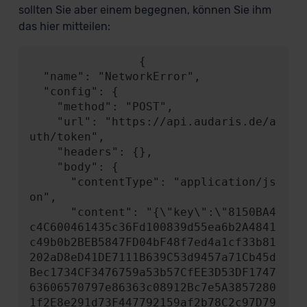
sollten Sie aber einem begegnen, können Sie ihm
das hier mitteilen:
                {

  "name": "NetworkError",

  "config": {

    "method": "POST",

    "url": "https://api.audaris.de/a
uth/token",

    "headers": {},

    "body": {

      "contentType": "application/js
on",

      "content": "{\"key\":\"8150BA4
c4C600461435c36Fd100839d55ea6b2A4841
c49b0b2BEB5847FD04bF48f7ed4a1cf33b81
202aD8eD41DE7111B639C53d9457a71Cb45d
Bec1734CF3476759a53b57CfEE3D53DF1747
63606570797e86363c08912Bc7e5A3857280
1f2E8e291d73F447792159af2b78C2c97D79