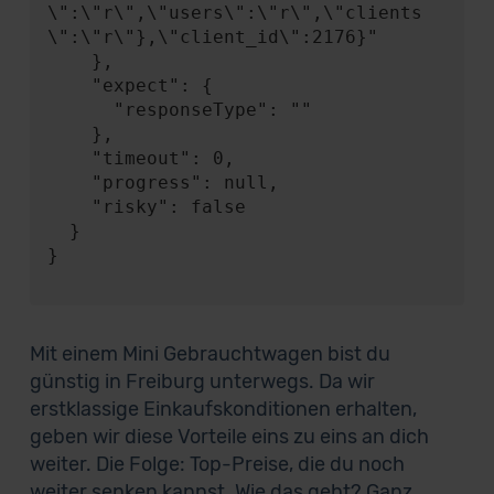
\":\"r\",\"users\":\"r\",\"clients
\":\"r\"},\"client_id\":2176}"

    },

    "expect": {

      "responseType": ""

    },

    "timeout": 0,

    "progress": null,

    "risky": false

  }

}

Mit einem Mini Gebrauchtwagen bist du
günstig in Freiburg unterwegs. Da wir
erstklassige Einkaufskonditionen erhalten,
geben wir diese Vorteile eins zu eins an dich
weiter. Die Folge: Top-Preise, die du noch
weiter senken kannst. Wie das geht? Ganz