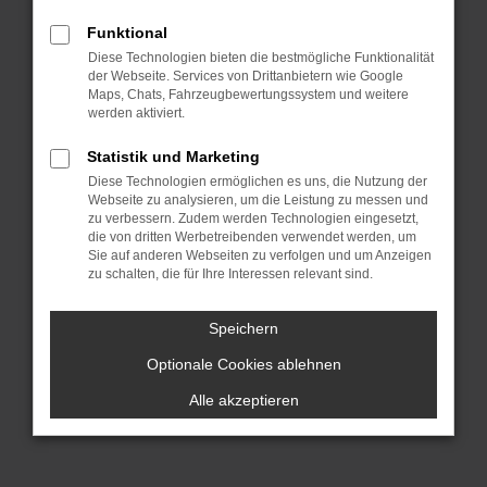
dich sprichwörtlich „aus dem Vollen
Funktional
schöpfen“. Hinzu kommt, dass wir für
Diese Technologien bieten die bestmögliche Funktionalität
dich die Lieferung direkt nach Freiburg
der Webseite. Services von Drittanbietern wie Google
oder einen anderen Ort, irgendwo in
Maps, Chats, Fahrzeugbewertungssystem und weitere
werden aktiviert.
Deutschland, übernehmen. Wir lassen
bei Mini Gebrauchtwagen Argumente
Statistik und Marketing
sprechen und überzeugen durch
Diese Technologien ermöglichen es uns, die Nutzung der
Webseite zu analysieren, um die Leistung zu messen und
Qualität. All unsere Fahrzeuge für deine
zu verbessern. Zudem werden Technologien eingesetzt,
Mobilität in Freiburg stammen aus erster
die von dritten Werbetreibenden verwendet werden, um
Hand und hatten entsprechend nur
Sie auf anderen Webseiten zu verfolgen und um Anzeigen
zu schalten, die für Ihre Interessen relevant sind.
einen Vorbesitzer. Es handelt sich um
einheimische Fahrzeuge und keine EU-
Speichern
Importe und vor allem: unsere Mini
Optionale Cookies ablehnen
Gebrauchtwagen wurden im Vorfeld
gründlich geprüft und sind einwandfrei.
Alle akzeptieren
Darauf geben wir dir eine Garantie.