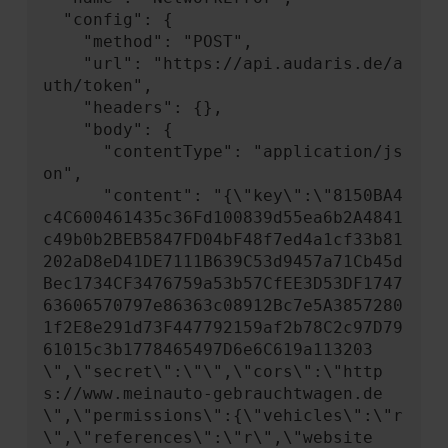
  "config": {

    "method": "POST",

    "url": "https://api.audaris.de/a
uth/token",

    "headers": {},

    "body": {

      "contentType": "application/js
on",

      "content": "{\"key\":\"8150BA4
c4C600461435c36Fd100839d55ea6b2A4841
c49b0b2BEB5847FD04bF48f7ed4a1cf33b81
202aD8eD41DE7111B639C53d9457a71Cb45d
Bec1734CF3476759a53b57CfEE3D53DF1747
63606570797e86363c08912Bc7e5A3857280
1f2E8e291d73F447792159af2b78C2c97D79
61015c3b1778465497D6e6C619a113203
\",\"secret\":\"\",\"cors\":\"http
s://www.meinauto-gebrauchtwagen.de
\",\"permissions\":{\"vehicles\":\"r
\",\"references\":\"r\",\"website