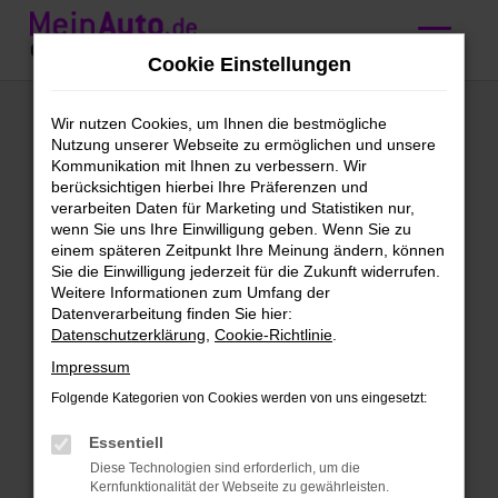
Zum
Hauptinhalt
Cookie Einstellungen
springen
Mini
Wir nutzen Cookies, um Ihnen die bestmögliche
Nutzung unserer Webseite zu ermöglichen und unsere
Gebrauchtwagen
Kommunikation mit Ihnen zu verbessern. Wir
berücksichtigen hierbei Ihre Präferenzen und
kaufen mit
verarbeiten Daten für Marketing und Statistiken nur,
wenn Sie uns Ihre Einwilligung geben. Wenn Sie zu
Lieferservice nach
einem späteren Zeitpunkt Ihre Meinung ändern, können
Sie die Einwilligung jederzeit für die Zukunft widerrufen.
Freiburg
Weitere Informationen zum Umfang der
Datenverarbeitung finden Sie hier:
Datenschutzerklärung
,
Cookie-Richtlinie
.
Mini Gebrauchtwagen – Qualität
Impressum
für Freiburg
Folgende Kategorien von Cookies werden von uns eingesetzt:
Mini Gebrauchtwagen sind unser täglich
Essentiell
Brot. Wir bieten dir eine enorme
Diese Technologien sind erforderlich, um die
Bandbreite an Fahrzeugen und lassen
Kernfunktionalität der Webseite zu gewährleisten.