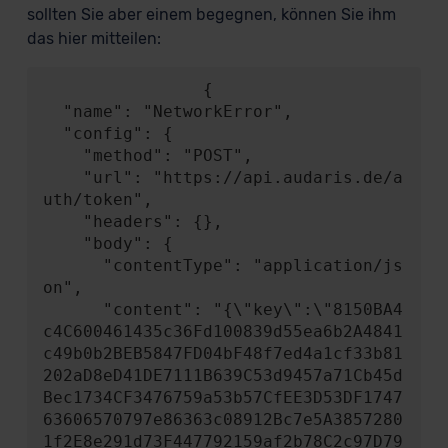
sollten Sie aber einem begegnen, können Sie ihm
das hier mitteilen:
                {

  "name": "NetworkError",

  "config": {

    "method": "POST",

    "url": "https://api.audaris.de/a
uth/token",

    "headers": {},

    "body": {

      "contentType": "application/js
on",

      "content": "{\"key\":\"8150BA4
c4C600461435c36Fd100839d55ea6b2A4841
c49b0b2BEB5847FD04bF48f7ed4a1cf33b81
202aD8eD41DE7111B639C53d9457a71Cb45d
Bec1734CF3476759a53b57CfEE3D53DF1747
63606570797e86363c08912Bc7e5A3857280
1f2E8e291d73F447792159af2b78C2c97D79