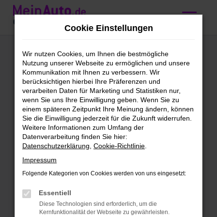
Zum
Hauptinhalt
Cookie Einstellungen
springen
Ford Vorführwagen
Wir nutzen Cookies, um Ihnen die bestmögliche
Nutzung unserer Webseite zu ermöglichen und unsere
kaufen mit
Kommunikation mit Ihnen zu verbessern. Wir
berücksichtigen hierbei Ihre Präferenzen und
Lieferservice nach
verarbeiten Daten für Marketing und Statistiken nur,
wenn Sie uns Ihre Einwilligung geben. Wenn Sie zu
Freiburg
einem späteren Zeitpunkt Ihre Meinung ändern, können
Sie die Einwilligung jederzeit für die Zukunft widerrufen.
Weitere Informationen zum Umfang der
Höchst vorzeigbar: unsere Ford
Datenverarbeitung finden Sie hier:
Datenschutzerklärung
,
Cookie-Richtlinie
.
Vorführwagen für Freiburg
Impressum
Vorhang auf für unsere Ford
Folgende Kategorien von Cookies werden von uns eingesetzt:
Vorführwagen. Wir finden, dass für deine
Mobilität in Freiburg kaum eine
Essentiell
geeigneter Alternative existiert. Ford
Diese Technologien sind erforderlich, um die
Kernfunktionalität der Webseite zu gewährleisten.