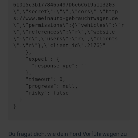
61015c3b1778465497D6e6C619a113203
\",\"secret\":\"\",\"cors\":\"http
s://www.meinauto-gebrauchtwagen.de
\",\"permissions\":{\"vehicles\":\"r
\",\"references\":\"r\",\"website
\":\"r\",\"users\":\"r\",\"clients
\":\"r\"},\"client_id\":2176}"

    },

    "expect": {

      "responseType": ""

    },

    "timeout": 0,

    "progress": null,

    "risky": false

  }

}

Du fragst dich, wie dein Ford Vorführwagen zu