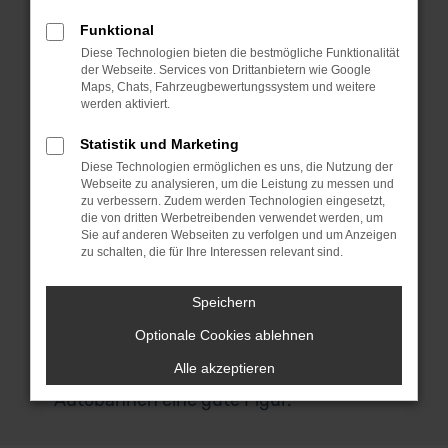
Vorführwagen sind fast noch Neuwagen.
Bedenke bitte, dass die Fahrzeuge in
Funktional
aller Regel dem Zweck dienten,
Diese Technologien bieten die bestmögliche Funktionalität
der Webseite. Services von Drittanbietern wie Google
Neuwagen zu verkaufen und deren
Maps, Chats, Fahrzeugbewertungssystem und weitere
Vorteile zu demonstrieren. Nach meist
werden aktiviert.
nur wenigen Fahrten werden die Autos
Statistik und Marketing
dann als Ford Vorführwagen aussortiert
Diese Technologien ermöglichen es uns, die Nutzung der
und gelangen in den Verkauf. Die
Webseite zu analysieren, um die Leistung zu messen und
Qualität hat unter den Probefahrten
zu verbessern. Zudem werden Technologien eingesetzt,
die von dritten Werbetreibenden verwendet werden, um
naturgemäß nicht gelitten und so ließe
Sie auf anderen Webseiten zu verfolgen und um Anzeigen
sich eher von gut eingefahrenen
zu schalten, die für Ihre Interessen relevant sind.
Modellen zu einem enorm günstigen
Preis sprechen. Für den Stadtverkehr in
Speichern
Freiburg eignet sich das Modell ohnehin
Optionale Cookies ablehnen
perfekt und macht zudem auch bei
Alle akzeptieren
Fahrten über Landstraßen und
Autobahnen eine gute Figur.