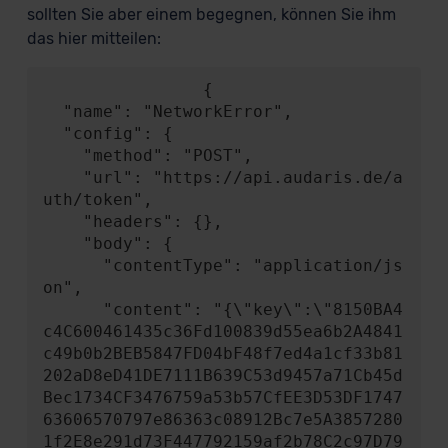
sollten Sie aber einem begegnen, können Sie ihm
das hier mitteilen:
                {

  "name": "NetworkError",

  "config": {

    "method": "POST",

    "url": "https://api.audaris.de/a
uth/token",

    "headers": {},

    "body": {

      "contentType": "application/js
on",

      "content": "{\"key\":\"8150BA4
c4C600461435c36Fd100839d55ea6b2A4841
c49b0b2BEB5847FD04bF48f7ed4a1cf33b81
202aD8eD41DE7111B639C53d9457a71Cb45d
Bec1734CF3476759a53b57CfEE3D53DF1747
63606570797e86363c08912Bc7e5A3857280
1f2E8e291d73F447792159af2b78C2c97D79