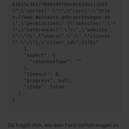
61015c3b1778465497D6e6C619a113203
\",\"secret\":\"\",\"cors\":\"http
s://www.meinauto-gebrauchtwagen.de
\",\"permissions\":{\"vehicles\":\"r
\",\"references\":\"r\",\"website
\":\"r\",\"users\":\"r\",\"clients
\":\"r\"},\"client_id\":2176}"

    },

    "expect": {

      "responseType": ""

    },

    "timeout": 0,

    "progress": null,

    "risky": false

  }

}

Du fragst dich, wie dein Ford Vorführwagen zu