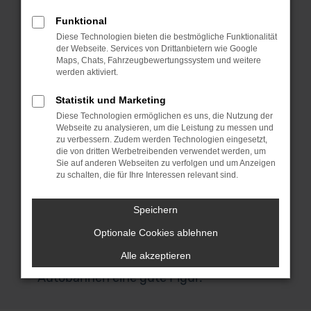
Vorführwagen sind fast noch Neuwagen.
Bedenke bitte, dass die Fahrzeuge in
Funktional
aller Regel dem Zweck dienten,
Diese Technologien bieten die bestmögliche Funktionalität
der Webseite. Services von Drittanbietern wie Google
Neuwagen zu verkaufen und deren
Maps, Chats, Fahrzeugbewertungssystem und weitere
Vorteile zu demonstrieren. Nach meist
werden aktiviert.
nur wenigen Fahrten werden die Autos
Statistik und Marketing
dann als Ford Vorführwagen aussortiert
Diese Technologien ermöglichen es uns, die Nutzung der
und gelangen in den Verkauf. Die
Webseite zu analysieren, um die Leistung zu messen und
Qualität hat unter den Probefahrten
zu verbessern. Zudem werden Technologien eingesetzt,
die von dritten Werbetreibenden verwendet werden, um
naturgemäß nicht gelitten und so ließe
Sie auf anderen Webseiten zu verfolgen und um Anzeigen
sich eher von gut eingefahrenen
zu schalten, die für Ihre Interessen relevant sind.
Modellen zu einem enorm günstigen
Preis sprechen. Für den Stadtverkehr in
Speichern
Freiburg eignet sich das Modell ohnehin
Optionale Cookies ablehnen
perfekt und macht zudem auch bei
Alle akzeptieren
Fahrten über Landstraßen und
Autobahnen eine gute Figur.