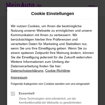
Zum
Hauptinhalt
Cookie Einstellungen
springen
Ford Vorführwagen
Wir nutzen Cookies, um Ihnen die bestmögliche
Nutzung unserer Webseite zu ermöglichen und unsere
kaufen mit
Kommunikation mit Ihnen zu verbessern. Wir
berücksichtigen hierbei Ihre Präferenzen und
Lieferservice nach
verarbeiten Daten für Marketing und Statistiken nur,
wenn Sie uns Ihre Einwilligung geben. Wenn Sie zu
Freiburg
einem späteren Zeitpunkt Ihre Meinung ändern, können
Sie die Einwilligung jederzeit für die Zukunft widerrufen.
Weitere Informationen zum Umfang der
Höchst vorzeigbar: unsere Ford
Datenverarbeitung finden Sie hier:
Datenschutzerklärung
,
Cookie-Richtlinie
.
Vorführwagen für Freiburg
Impressum
Vorhang auf für unsere Ford
Folgende Kategorien von Cookies werden von uns eingesetzt:
Vorführwagen. Wir finden, dass für deine
Mobilität in Freiburg kaum eine
Essentiell
geeigneter Alternative existiert. Ford
Diese Technologien sind erforderlich, um die
Kernfunktionalität der Webseite zu gewährleisten.