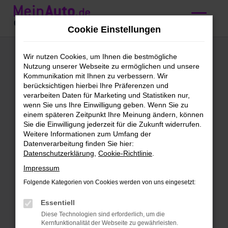
Zum
Hauptinhalt
Cookie Einstellungen
springen
Ford Vorführwagen
Wir nutzen Cookies, um Ihnen die bestmögliche
Nutzung unserer Webseite zu ermöglichen und unsere
kaufen mit
Kommunikation mit Ihnen zu verbessern. Wir
berücksichtigen hierbei Ihre Präferenzen und
Lieferservice nach
verarbeiten Daten für Marketing und Statistiken nur,
wenn Sie uns Ihre Einwilligung geben. Wenn Sie zu
Frankfurt am Main
einem späteren Zeitpunkt Ihre Meinung ändern, können
Sie die Einwilligung jederzeit für die Zukunft widerrufen.
Weitere Informationen zum Umfang der
Höchst vorzeigbar: unsere Ford
Datenverarbeitung finden Sie hier:
Datenschutzerklärung
,
Cookie-Richtlinie
.
Vorführwagen für Frankfurt am
Main
Impressum
Folgende Kategorien von Cookies werden von uns eingesetzt:
Vorhang auf für unsere Ford
Vorführwagen. Wir finden, dass für deine
Essentiell
Mobilität in Frankfurt am Main kaum eine
Diese Technologien sind erforderlich, um die
Kernfunktionalität der Webseite zu gewährleisten.