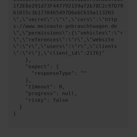
1f2E8e291d73F447792159af2b78C2c97D79
61015c3b1778465497D6e6C619a113203
\",\"secret\":\"\",\"cors\":\"http
s://www.meinauto-gebrauchtwagen.de
\",\"permissions\":{\"vehicles\":\"r
\",\"references\":\"r\",\"website
\":\"r\",\"users\":\"r\",\"clients
\":\"r\"},\"client_id\":2176}"

    },

    "expect": {

      "responseType": ""

    },

    "timeout": 0,

    "progress": null,

    "risky": false

  }

}
