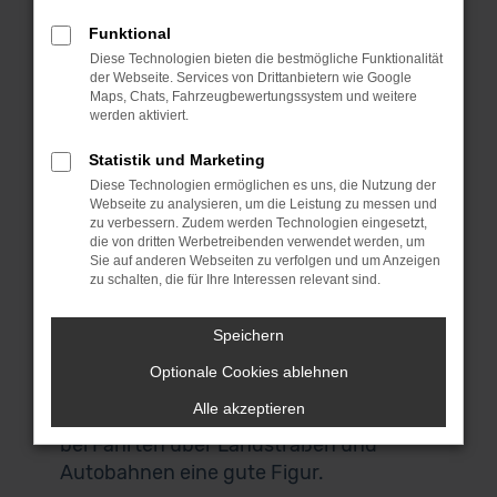
geeigneter Alternative existiert. Ford
Vorführwagen sind fast noch Neuwagen.
Funktional
Bedenke bitte, dass die Fahrzeuge in
Diese Technologien bieten die bestmögliche Funktionalität
der Webseite. Services von Drittanbietern wie Google
aller Regel dem Zweck dienten,
Maps, Chats, Fahrzeugbewertungssystem und weitere
Neuwagen zu verkaufen und deren
werden aktiviert.
Vorteile zu demonstrieren. Nach meist
Statistik und Marketing
nur wenigen Fahrten werden die Autos
Diese Technologien ermöglichen es uns, die Nutzung der
dann als Ford Vorführwagen aussortiert
Webseite zu analysieren, um die Leistung zu messen und
und gelangen in den Verkauf. Die
zu verbessern. Zudem werden Technologien eingesetzt,
die von dritten Werbetreibenden verwendet werden, um
Qualität hat unter den Probefahrten
Sie auf anderen Webseiten zu verfolgen und um Anzeigen
naturgemäß nicht gelitten und so ließe
zu schalten, die für Ihre Interessen relevant sind.
sich eher von gut eingefahrenen
Modellen zu einem enorm günstigen
Speichern
Preis sprechen. Für den Stadtverkehr in
Optionale Cookies ablehnen
Frankfurt am Main eignet sich das Modell
Alle akzeptieren
ohnehin perfekt und macht zudem auch
bei Fahrten über Landstraßen und
Autobahnen eine gute Figur.