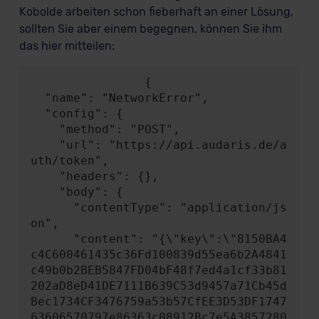
Kobolde arbeiten schon fieberhaft an einer Lösung,
sollten Sie aber einem begegnen, können Sie ihm
das hier mitteilen:
                {

  "name": "NetworkError",

  "config": {

    "method": "POST",

    "url": "https://api.audaris.de/a
uth/token",

    "headers": {},

    "body": {

      "contentType": "application/js
on",

      "content": "{\"key\":\"8150BA4
c4C600461435c36Fd100839d55ea6b2A4841
c49b0b2BEB5847FD04bF48f7ed4a1cf33b81
202aD8eD41DE7111B639C53d9457a71Cb45d
Bec1734CF3476759a53b57CfEE3D53DF1747
63606570797e86363c08912Bc7e5A3857280