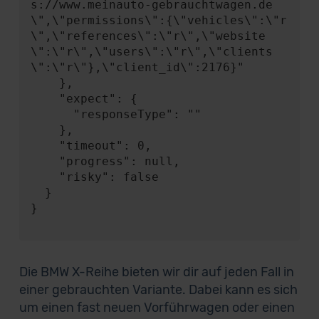
s://www.meinauto-gebrauchtwagen.de
\",\"permissions\":{\"vehicles\":\"r
\",\"references\":\"r\",\"website
\":\"r\",\"users\":\"r\",\"clients
\":\"r\"},\"client_id\":2176}"

    },

    "expect": {

      "responseType": ""

    },

    "timeout": 0,

    "progress": null,

    "risky": false

  }

}

Die BMW X-Reihe bieten wir dir auf jeden Fall in
einer gebrauchten Variante. Dabei kann es sich
um einen fast neuen Vorführwagen oder einen