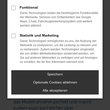
Mobilität in Augsburg kaum eine
Funktional
geeigneter Alternative existiert. BMW 3er
Diese Technologien bieten die bestmögliche Funktionalität
Reihe Vorführwagen sind fast noch
der Webseite. Services von Drittanbietern wie Google
Neuwagen. Bedenke bitte, dass die
Maps, Chats, Fahrzeugbewertungssystem und weitere
werden aktiviert.
Fahrzeuge in aller Regel dem Zweck
dienten, Neuwagen zu verkaufen und
Statistik und Marketing
deren Vorteile zu demonstrieren. Nach
Diese Technologien ermöglichen es uns, die Nutzung der
Webseite zu analysieren, um die Leistung zu messen und
meist nur wenigen Fahrten werden die
zu verbessern. Zudem werden Technologien eingesetzt,
Autos dann als BMW 3er Reihe
die von dritten Werbetreibenden verwendet werden, um
Sie auf anderen Webseiten zu verfolgen und um Anzeigen
Vorführwagen aussortiert und gelangen
zu schalten, die für Ihre Interessen relevant sind.
in den Verkauf. Die Qualität hat unter
den Probefahrten naturgemäß nicht
Speichern
gelitten und so ließe sich eher von gut
Optionale Cookies ablehnen
eingefahrenen Modellen zu einem enorm
günstigen Preis sprechen. Für den
Alle akzeptieren
Stadtverkehr in Augsburg eignet sich
das Modell ohnehin perfekt und macht
zudem auch bei Fahrten über