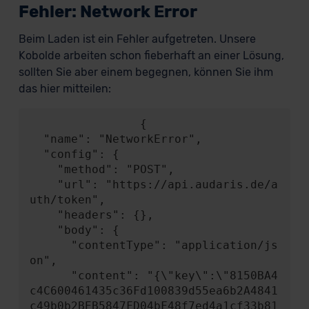
Fehler: Network Error
Beim Laden ist ein Fehler aufgetreten. Unsere
Kobolde arbeiten schon fieberhaft an einer Lösung,
sollten Sie aber einem begegnen, können Sie ihm
das hier mitteilen:
                {

  "name": "NetworkError",

  "config": {

    "method": "POST",

    "url": "https://api.audaris.de/a
uth/token",

    "headers": {},

    "body": {

      "contentType": "application/js
on",

      "content": "{\"key\":\"8150BA4
c4C600461435c36Fd100839d55ea6b2A4841
c49b0b2BEB5847FD04bF48f7ed4a1cf33b81