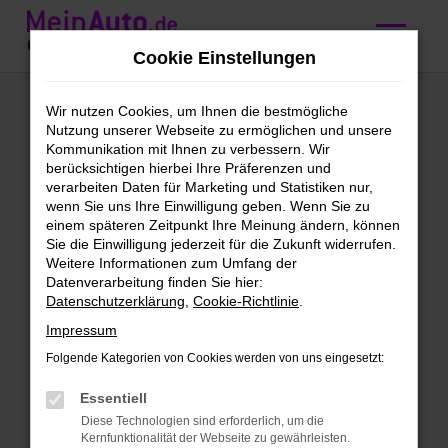
Zum
Hauptinhalt
Cookie Einstellungen
springen
BMW 3er Reihe
Wir nutzen Cookies, um Ihnen die bestmögliche
Nutzung unserer Webseite zu ermöglichen und unsere
Vorführwagen
Kommunikation mit Ihnen zu verbessern. Wir
berücksichtigen hierbei Ihre Präferenzen und
kaufen mit
verarbeiten Daten für Marketing und Statistiken nur,
wenn Sie uns Ihre Einwilligung geben. Wenn Sie zu
Lieferservice nach
einem späteren Zeitpunkt Ihre Meinung ändern, können
Sie die Einwilligung jederzeit für die Zukunft widerrufen.
Augsburg
Weitere Informationen zum Umfang der
Datenverarbeitung finden Sie hier:
Datenschutzerklärung
,
Cookie-Richtlinie
.
Höchst vorzeigbar: unsere BMW
Impressum
3er Reihe Vorführwagen für
Folgende Kategorien von Cookies werden von uns eingesetzt:
Augsburg
Essentiell
Vorhang auf für unsere BMW 3er Reihe
Diese Technologien sind erforderlich, um die
Vorführwagen. Wir finden, dass für deine
Kernfunktionalität der Webseite zu gewährleisten.