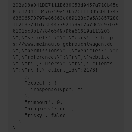
202aD8eD41DE7111B639C53d9457a71Cb45d
Bec1734CF3476759a53b57CfEE3D53DF1747
63606570797e86363c08912Bc7e5A3857280
1f2E8e291d73F447792159af2b78C2c97D79
61015c3b1778465497D6e6C619a113203
\",\"secret\":\"\",\"cors\":\"http
s://www.meinauto-gebrauchtwagen.de
\",\"permissions\":{\"vehicles\":\"r
\",\"references\":\"r\",\"website
\":\"r\",\"users\":\"r\",\"clients
\":\"r\"},\"client_id\":2176}"

    },

    "expect": {

      "responseType": ""

    },

    "timeout": 0,

    "progress": null,

    "risky": false

  }

}
