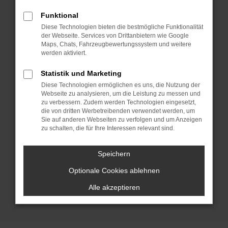
Fast-Neuwagen. VW Vorführwagen
haben den Vorteil, dass es sich um echte
Funktional
Gebrauchtwagen handelt, wenngleich
Diese Technologien bieten die bestmögliche Funktionalität
der Webseite. Services von Drittanbietern wie Google
meist nur wenige Kilometer auf dem
Maps, Chats, Fahrzeugbewertungssystem und weitere
Tacho stehen. Gefahren wurden die
werden aktiviert.
Modelle – wie der Name schon sagt –
Statistik und Marketing
zum Zweck der Präsentation und um die
Diese Technologien ermöglichen es uns, die Nutzung der
vielen Vorteile dieses Herstellers zu
Webseite zu analysieren, um die Leistung zu messen und
zeigen. Nach einer bestimmten Zeit
zu verbessern. Zudem werden Technologien eingesetzt,
die von dritten Werbetreibenden verwendet werden, um
werden die VW Vorführwagen dann
Sie auf anderen Webseiten zu verfolgen und um Anzeigen
ausgewechselt und gelangen zu enorm
zu schalten, die für Ihre Interessen relevant sind.
günstigen Preisen zu uns und damit in
den Verkauf. Natürlich liefern wir jeden
Speichern
VW Vorführwagen direkt zu dir nach
Optionale Cookies ablehnen
Salzburg. Schnell und reibungslos.
Alle akzeptieren