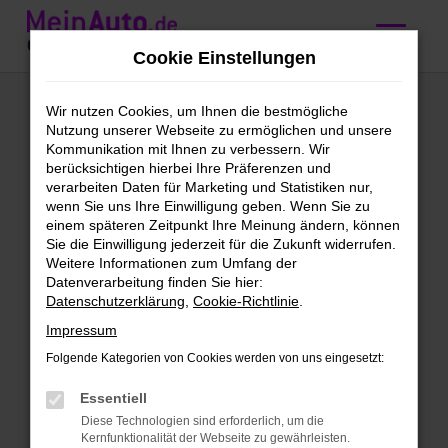
Zum
Hauptinhalt
Cookie Einstellungen
springen
VW Vorführwagen
Wir nutzen Cookies, um Ihnen die bestmögliche
Nutzung unserer Webseite zu ermöglichen und unsere
kaufen mit
Kommunikation mit Ihnen zu verbessern. Wir
berücksichtigen hierbei Ihre Präferenzen und
Lieferservice nach
verarbeiten Daten für Marketing und Statistiken nur,
wenn Sie uns Ihre Einwilligung geben. Wenn Sie zu
Salzburg
einem späteren Zeitpunkt Ihre Meinung ändern, können
Sie die Einwilligung jederzeit für die Zukunft widerrufen.
Weitere Informationen zum Umfang der
VW Vorführwagen – perfekt
Datenverarbeitung finden Sie hier:
Datenschutzerklärung
,
Cookie-Richtlinie
.
unterwegs in Salzburg
Impressum
Neues Fahrzeug gesucht? Dann versuch
Folgende Kategorien von Cookies werden von uns eingesetzt:
doch mal einen VW Vorführwagen. Für
Salzburg gibt es kaum eine bessere Wahl,
Essentiell
denn schließlich steigst du hier in einen
Diese Technologien sind erforderlich, um die
Kernfunktionalität der Webseite zu gewährleisten.