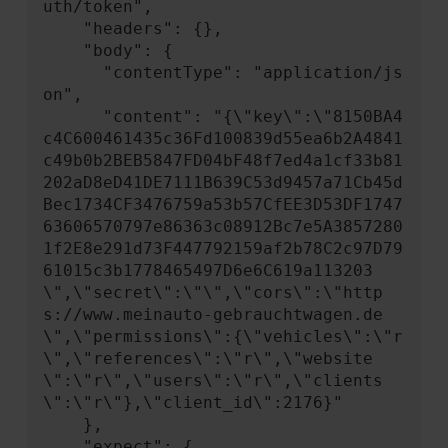
uth/token",

    "headers": {},

    "body": {

      "contentType": "application/js
on",

      "content": "{\"key\":\"8150BA4
c4C600461435c36Fd100839d55ea6b2A4841
c49b0b2BEB5847FD04bF48f7ed4a1cf33b81
202aD8eD41DE7111B639C53d9457a71Cb45d
Bec1734CF3476759a53b57CfEE3D53DF1747
63606570797e86363c08912Bc7e5A3857280
1f2E8e291d73F447792159af2b78C2c97D79
61015c3b1778465497D6e6C619a113203
\",\"secret\":\"\",\"cors\":\"http
s://www.meinauto-gebrauchtwagen.de
\",\"permissions\":{\"vehicles\":\"r
\",\"references\":\"r\",\"website
\":\"r\",\"users\":\"r\",\"clients
\":\"r\"},\"client_id\":2176}"

    },

    "expect": {
