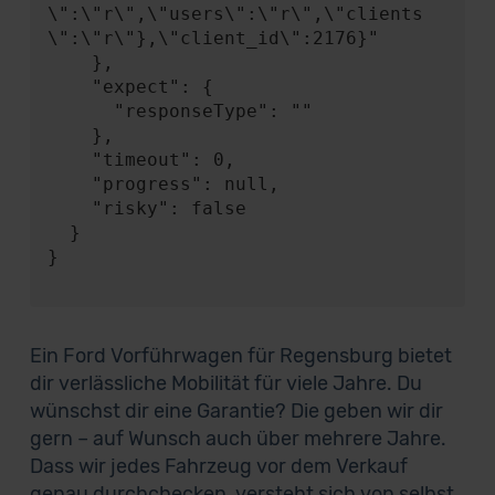
\":\"r\",\"users\":\"r\",\"clients
\":\"r\"},\"client_id\":2176}"

    },

    "expect": {

      "responseType": ""

    },

    "timeout": 0,

    "progress": null,

    "risky": false

  }

}

Ein Ford Vorführwagen für Regensburg bietet
dir verlässliche Mobilität für viele Jahre. Du
wünschst dir eine Garantie? Die geben wir dir
gern – auf Wunsch auch über mehrere Jahre.
Dass wir jedes Fahrzeug vor dem Verkauf
genau durchchecken, versteht sich von selbst.