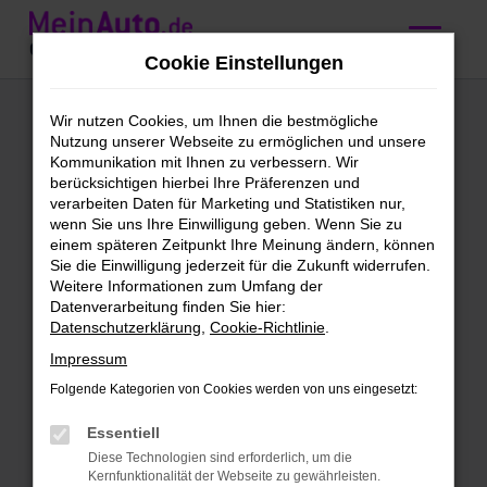
Zum
Hauptinhalt
Cookie Einstellungen
springen
Ford Vorführwagen
Wir nutzen Cookies, um Ihnen die bestmögliche
Nutzung unserer Webseite zu ermöglichen und unsere
kaufen mit
Kommunikation mit Ihnen zu verbessern. Wir
berücksichtigen hierbei Ihre Präferenzen und
Lieferservice nach
verarbeiten Daten für Marketing und Statistiken nur,
wenn Sie uns Ihre Einwilligung geben. Wenn Sie zu
Regensburg
einem späteren Zeitpunkt Ihre Meinung ändern, können
Sie die Einwilligung jederzeit für die Zukunft widerrufen.
Weitere Informationen zum Umfang der
Ford Vorführwagen – perfekt
Datenverarbeitung finden Sie hier:
Datenschutzerklärung
,
Cookie-Richtlinie
.
unterwegs in Regensburg
Impressum
Neues Fahrzeug gesucht? Dann versuch
Folgende Kategorien von Cookies werden von uns eingesetzt:
doch mal einen Ford Vorführwagen. Für
Regensburg gibt es kaum eine bessere
Essentiell
Wahl, denn schließlich steigst du hier in
Diese Technologien sind erforderlich, um die
Kernfunktionalität der Webseite zu gewährleisten.