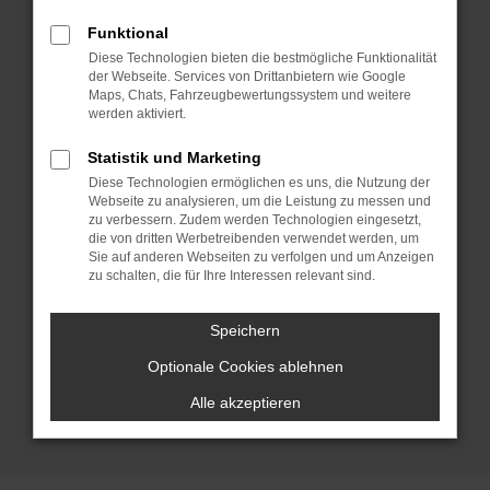
einen Fast-Neuwagen. Ford
Vorführwagen haben den Vorteil, dass es
Funktional
sich um echte Gebrauchtwagen handelt,
Diese Technologien bieten die bestmögliche Funktionalität
der Webseite. Services von Drittanbietern wie Google
wenngleich meist nur wenige Kilometer
Maps, Chats, Fahrzeugbewertungssystem und weitere
auf dem Tacho stehen. Gefahren wurden
werden aktiviert.
die Modelle – wie der Name schon sagt –
Statistik und Marketing
zum Zweck der Präsentation und um die
Diese Technologien ermöglichen es uns, die Nutzung der
vielen Vorteile dieses Herstellers zu
Webseite zu analysieren, um die Leistung zu messen und
zeigen. Nach einer bestimmten Zeit
zu verbessern. Zudem werden Technologien eingesetzt,
die von dritten Werbetreibenden verwendet werden, um
werden die Ford Vorführwagen dann
Sie auf anderen Webseiten zu verfolgen und um Anzeigen
ausgewechselt und gelangen zu enorm
zu schalten, die für Ihre Interessen relevant sind.
günstigen Preisen zu uns und damit in
den Verkauf. Natürlich liefern wir jeden
Speichern
Ford Vorführwagen direkt zu dir nach
Optionale Cookies ablehnen
Regensburg. Schnell und reibungslos.
Alle akzeptieren