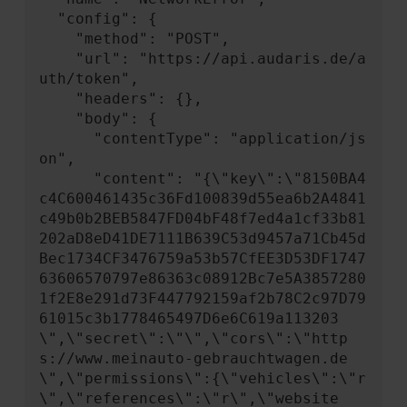
  "config": {

    "method": "POST",

    "url": "https://api.audaris.de/a
uth/token",

    "headers": {},

    "body": {

      "contentType": "application/js
on",

      "content": "{\"key\":\"8150BA4
c4C600461435c36Fd100839d55ea6b2A4841
c49b0b2BEB5847FD04bF48f7ed4a1cf33b81
202aD8eD41DE7111B639C53d9457a71Cb45d
Bec1734CF3476759a53b57CfEE3D53DF1747
63606570797e86363c08912Bc7e5A3857280
1f2E8e291d73F447792159af2b78C2c97D79
61015c3b1778465497D6e6C619a113203
\",\"secret\":\"\",\"cors\":\"http
s://www.meinauto-gebrauchtwagen.de
\",\"permissions\":{\"vehicles\":\"r
\",\"references\":\"r\",\"website