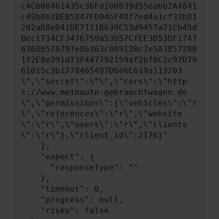
c4C600461435c36Fd100839d55ea6b2A4841
c49b0b2BEB5847FD04bF48f7ed4a1cf33b81
202aD8eD41DE7111B639C53d9457a71Cb45d
Bec1734CF3476759a53b57CfEE3D53DF1747
63606570797e86363c08912Bc7e5A3857280
1f2E8e291d73F447792159af2b78C2c97D79
61015c3b1778465497D6e6C619a113203
\",\"secret\":\"\",\"cors\":\"http
s://www.meinauto-gebrauchtwagen.de
\",\"permissions\":{\"vehicles\":\"r
\",\"references\":\"r\",\"website
\":\"r\",\"users\":\"r\",\"clients
\":\"r\"},\"client_id\":2176}"

    },

    "expect": {

      "responseType": ""

    },

    "timeout": 0,

    "progress": null,

    "risky": false
