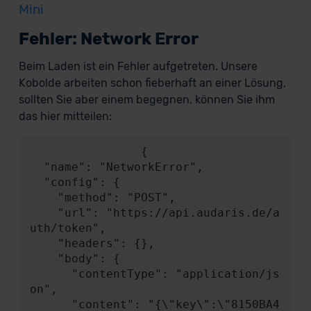
Mini
Fehler: Network Error
Beim Laden ist ein Fehler aufgetreten. Unsere
Kobolde arbeiten schon fieberhaft an einer Lösung,
sollten Sie aber einem begegnen, können Sie ihm
das hier mitteilen:
                {

  "name": "NetworkError",

  "config": {

    "method": "POST",

    "url": "https://api.audaris.de/a
uth/token",

    "headers": {},

    "body": {

      "contentType": "application/js
on",

      "content": "{\"key\":\"8150BA4