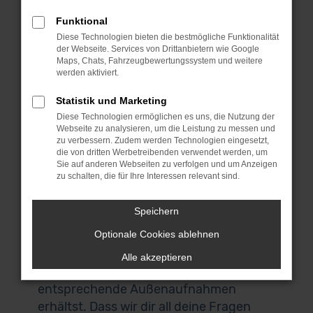
umsehen und das passende Fahrzeug
Funktional
für dich finden. Wenn du aus Karlsruhe
Diese Technologien bieten die bestmögliche Funktionalität
oder der Umgebung kommst, laden wir
der Webseite. Services von Drittanbietern wie Google
dich herzlich zu uns nach Garching ein.
Maps, Chats, Fahrzeugbewertungssystem und weitere
werden aktiviert.
Das liegt bei München und ist über die
Autobahn perfekt zu erreichen. Keine
Statistik und Marketing
Zeit? Keine Lust? Kein Problem! Wir
Diese Technologien ermöglichen es uns, die Nutzung der
Webseite zu analysieren, um die Leistung zu messen und
bieten dir einen Lieferservice direkt nach
zu verbessern. Zudem werden Technologien eingesetzt,
Karlsruhe und auf Wunsch vor deine
die von dritten Werbetreibenden verwendet werden, um
Haustür. Auch für den Autokauf
Sie auf anderen Webseiten zu verfolgen und um Anzeigen
zu schalten, die für Ihre Interessen relevant sind.
brauchst du deine eigenen vier Wände
nicht zu verlassen. Alle Audi Q3
Speichern
Gebrauchtwagen in unserem Sortiment
Optionale Cookies ablehnen
lassen sich digital scannen und
darstellen, sodass du sowohl ein 360°
Alle akzeptieren
Panorama des Innenraums als auch
entsprechende Außenaufnahmen
erhältst. Dass wir dir all deine Fragen