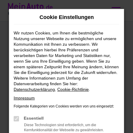
Zum
Hauptinhalt
Cookie Einstellungen
springen
Audi Q3
Wir nutzen Cookies, um Ihnen die bestmögliche
Nutzung unserer Webseite zu ermöglichen und unsere
Gebrauchtwagen
Kommunikation mit Ihnen zu verbessern. Wir
berücksichtigen hierbei Ihre Präferenzen und
kaufen mit
verarbeiten Daten für Marketing und Statistiken nur,
wenn Sie uns Ihre Einwilligung geben. Wenn Sie zu
Lieferservice nach
einem späteren Zeitpunkt Ihre Meinung ändern, können
Sie die Einwilligung jederzeit für die Zukunft widerrufen.
Karlsruhe
Weitere Informationen zum Umfang der
Datenverarbeitung finden Sie hier:
Datenschutzerklärung
,
Cookie-Richtlinie
.
Audi Q3 Gebrauchtwagen –
Impressum
direkt zu dir nach Karlsruhe
Folgende Kategorien von Cookies werden von uns eingesetzt:
Schön, dass du uns gefunden hast. Bei
Essentiell
dieser Gelegenheit kannst du dich gleich
Diese Technologien sind erforderlich, um die
bei unseren Audi Q3 Gebrauchtwagen
Kernfunktionalität der Webseite zu gewährleisten.