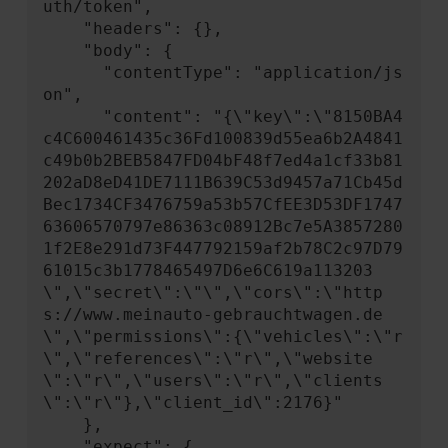
uth/token",

    "headers": {},

    "body": {

      "contentType": "application/js
on",

      "content": "{\"key\":\"8150BA4
c4C600461435c36Fd100839d55ea6b2A4841
c49b0b2BEB5847FD04bF48f7ed4a1cf33b81
202aD8eD41DE7111B639C53d9457a71Cb45d
Bec1734CF3476759a53b57CfEE3D53DF1747
63606570797e86363c08912Bc7e5A3857280
1f2E8e291d73F447792159af2b78C2c97D79
61015c3b1778465497D6e6C619a113203
\",\"secret\":\"\",\"cors\":\"http
s://www.meinauto-gebrauchtwagen.de
\",\"permissions\":{\"vehicles\":\"r
\",\"references\":\"r\",\"website
\":\"r\",\"users\":\"r\",\"clients
\":\"r\"},\"client_id\":2176}"

    },

    "expect": {
