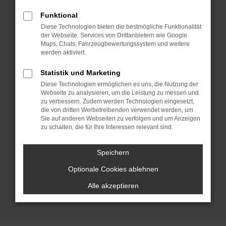
einen Fast-Neuwagen. VW
Vorführwagen haben den Vorteil, dass es
Funktional
sich um echte Gebrauchtwagen handelt,
Diese Technologien bieten die bestmögliche Funktionalität
der Webseite. Services von Drittanbietern wie Google
wenngleich meist nur wenige Kilometer
Maps, Chats, Fahrzeugbewertungssystem und weitere
auf dem Tacho stehen. Gefahren wurden
werden aktiviert.
die Modelle – wie der Name schon sagt –
Statistik und Marketing
zum Zweck der Präsentation und um die
Diese Technologien ermöglichen es uns, die Nutzung der
vielen Vorteile dieses Herstellers zu
Webseite zu analysieren, um die Leistung zu messen und
zeigen. Nach einer bestimmten Zeit
zu verbessern. Zudem werden Technologien eingesetzt,
die von dritten Werbetreibenden verwendet werden, um
werden die VW Vorführwagen dann
Sie auf anderen Webseiten zu verfolgen und um Anzeigen
ausgewechselt und gelangen zu enorm
zu schalten, die für Ihre Interessen relevant sind.
günstigen Preisen zu uns und damit in
den Verkauf. Natürlich liefern wir jeden
Speichern
VW Vorführwagen direkt zu dir nach
Optionale Cookies ablehnen
Ingolstadt. Schnell und reibungslos.
Alle akzeptieren