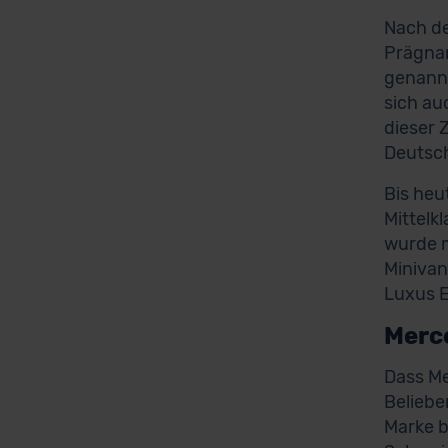
Nach de
Prägnan
genannt
sich au
dieser 
Deutsch
Bis heu
Mittelk
wurde m
Minivan
Luxus E
Merc
Dass Me
Beliebe
Marke b