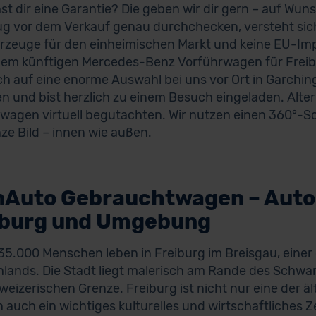
t dir eine Garantie? Die geben wir dir gern – auf Wun
g vor dem Verkauf genau durchchecken, versteht sich
rzeuge für den einheimischen Markt und keine EU-Im
nem künftigen Mercedes-Benz Vorführwagen für Freibu
ch auf eine enorme Auswahl bei uns vor Ort in Garchin
 und bist herzlich zu einem Besuch eingeladen. Alte
wagen virtuell begutachten. Wir nutzen einen 360°-Sc
ze Bild – innen wie außen.
nAuto Gebrauchtwagen – Auto
iburg und Umgebung
5.000 Menschen leben in Freiburg im Breisgau, einer
lands. Die Stadt liegt malerisch am Rande des Schwa
weizerischen Grenze. Freiburg ist nicht nur eine der ä
 auch ein wichtiges kulturelles und wirtschaftliche