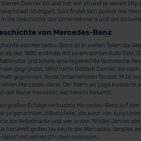
 Namen Daimler AG und hat seit eh und je seinen Sit
auptstadt Stuttgart. Dort findet sich zudem das Me
k in die Geschichte des Unternehmens und der Entwick
Geschichte von Mercedes-Benz
chichte von Mercedes-Benz ist in weiten Teilen die Ge
r es, der 1885 erstmals mit einem echten Auto fuhr
rtaktmotor und leitete eine regelrechte technische Rev
heim gegründet, 1890 hatte Gottlieb Daimler die nac
schaft gegründet. Beide Unternehmen fanden 1926 z
amen Mercedes-Benz. Der Stern als Logo existierte zu
h der Name Mercedes war bereits bekannt.
ten großen Erfolge verbuchte Mercedes-Benz auf den
ie so genannten „Silberpfeile“, die auch von Auto Un
rte zur Nobelmarke und wer in den 1930er Jahren etwas
Als berühmt gelten bis heute der Mercedes-Simplex a
n-Benz“ mit seinen 21 Litern Hubraum.