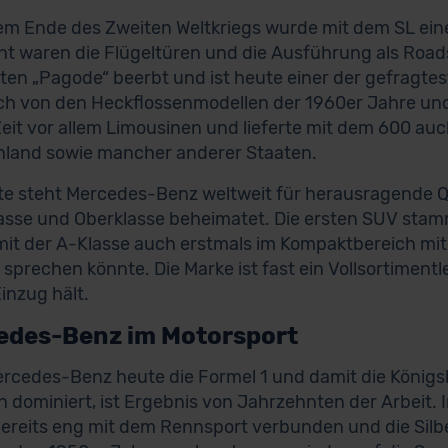
m Ende des Zweiten Weltkriegs wurde mit dem SL eine
t waren die Flügeltüren und die Ausführung als Roads
en „Pagode“ beerbt und ist heute einer der gefragtest
ch von den Heckflossenmodellen der 1960er Jahre u
Zeit vor allem Limousinen und lieferte mit dem 600 au
land sowie mancher anderer Staaten.
te steht Mercedes-Benz weltweit für herausragende Qua
lasse und Oberklasse beheimatet. Die ersten SUV sta
it der A-Klasse auch erstmals im Kompaktbereich mi
 sprechen könnte. Die Marke ist fast ein Vollsortimentl
inzug hält.
edes-Benz im Motorsport
rcedes-Benz heute die Formel 1 und damit die Königs
n dominiert, ist Ergebnis von Jahrzehnten der Arbeit. I
ereits eng mit dem Rennsport verbunden und die Silbe