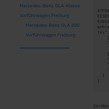
      "contentType": "applicatio
Mercedes-Benz GLA-Klasse
      "content": "{\"key\":\"8150BA4c4C600461435c36Fd100839d55ea6b2
47FD
Vorführwagen Freiburg
EE3D
6101
Mercedes-Benz GLA 200
gebr
te\"
Vorführwagen Freiburg
    },

    "expect": {

      "responseType"
    },

    "timeout": 0,

    "progress": null,

    "risky": false

  }

}

Ein Mer