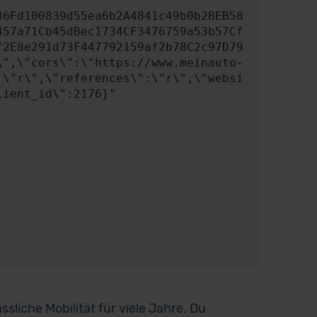
457a71Cb45dBec1734CF3476759a53b57Cf
f2E8e291d73F447792159af2b78C2c97D79
\",\"cors\":\"https://www.meinauto-
:\"r\",\"references\":\"r\",\"websi
ient_id\":2176}"

sliche Mobilität für viele Jahre. Du