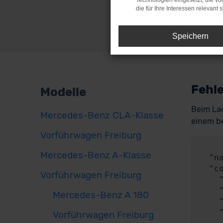
Technologien eingesetzt, die v
die für Ihre Interessen relevant s
Speichern
Fehle
Modelle
Beim Lad
Mercedes-Benz CLA-Klasse
einem be
Vorführwagen Freiburg
     
Mercedes-Benz A-Klasse
  "name": "NetworkError",

  "config": {

Vorführwagen Freiburg
    "method": "POST",

    "url": "https://api.audaris.de/auth/token",

Mercedes-Benz A 180
    "headers": {},

    "body": {

Vorführwagen Freiburg