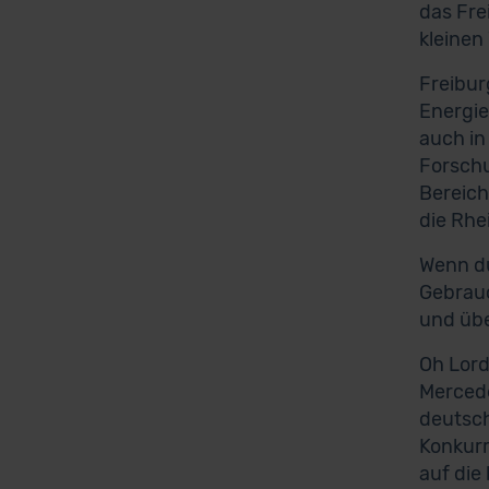
das Fre
kleinen
Freibur
Energie
auch in
Forschu
Bereich
die Rhe
Wenn du
Gebrauc
und übe
Oh Lord
Mercede
deutsch
Konkurr
auf die