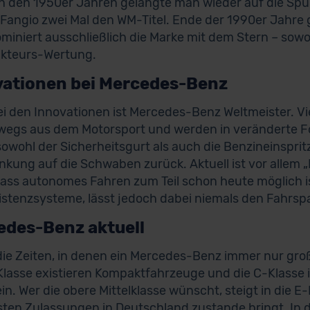
n den 1950er Jahren gelangte man wieder auf die Spu
Fangio zwei Mal den WM-Titel. Ende der 1990er Jahre 
miniert ausschließlich die Marke mit dem Stern – sowoh
ukteurs-Wertung.
vationen bei Mercedes-Benz
i den Innovationen ist Mercedes-Benz Weltmeister. V
egs aus dem Motorsport und werden in veränderte For
owohl der Sicherheitsgurt als auch die Benzineinspritz
nkung auf die Schwaben zurück. Aktuell ist vor allem „
dass autonomes Fahren zum Teil schon heute möglich is
istenzsysteme, lässt jedoch dabei niemals den Fahrsp
edes-Benz aktuell
die Zeiten, in denen ein Mercedes-Benz immer nur groß
lasse existieren Kompaktfahrzeuge und die C-Klasse ist
in. Wer die obere Mittelklasse wünscht, steigt in die E
sten Zulassungen in Deutschland zustande bringt. In der