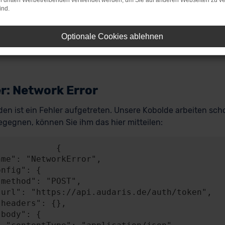
on dritten Werbetreibenden verwendet werden, um Sie auf anderen Webseiten zu ve
ind.
Optionale Cookies ablehnen
r: Network Error
en ist ein Fehler aufgetreten. Unsere Kobolde arbeiten scho
gegnen, können Sie ihm das hier mitteilen:
           {
