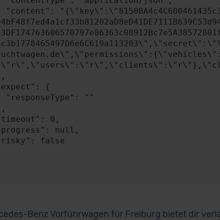
n/json",

A4841c49b0b2BEB58
04bF48f7ed4a1cf33b81202aD8eD41DE7111B639C53d9
53DF174763606570797e86363c08912Bc7e5A38572801
5c3b1778465497D6e6C619a113203\",\"secret\":\"
auchtwagen.de\",\"permissions\":{\"vehicles\"
:\"r\",\"users\":\"r\",\"clients\":\"r\"},\"cl
: ""

cedes-Benz Vorführwagen für Freiburg bietet dir verläs