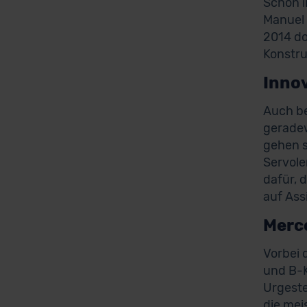
Schon i
Manuel 
2014 do
Konstr
Inno
Auch be
geradew
gehen s
Servole
dafür, 
auf Ass
Merc
Vorbei 
und B-K
Urgeste
die mei