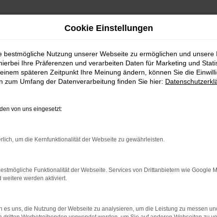
Cookie Einstellungen
ie bestmögliche Nutzung unserer Webseite zu ermöglichen und unsere
hierbei Ihre Präferenzen und verarbeiten Daten für Marketing und Stati
orführwagen kaufen mit Li
einem späteren Zeitpunkt Ihre Meinung ändern, können Sie die Einwillig
en zum Umfang der Datenverarbeitung finden Sie hier:
Datenschutzerkl
en von uns eingesetzt:
rführwagen – perfekt unter
rsuch doch mal einen Mercedes-Benz Vorführwagen. F
rlich, um die Kernfunktionalität der Webseite zu gewährleisten.
eigst du hier in einen Fast-Neuwagen. Mercedes-Benz 
agen handelt, wenngleich meist nur wenige Kilometer
estmögliche Funktionalität der Webseite. Services von Drittanbietern wie Google 
 schon sagt – zum Zweck der Präsentation und um die v
eitere werden aktiviert.
n Zeit werden die Mercedes-Benz Vorführwagen dann 
d damit in den Verkauf. Natürlich liefern wir jeden 
reibungslos.
 es uns, die Nutzung der Webseite zu analysieren, um die Leistung zu messen u