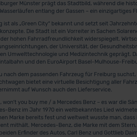
iburger Münster prägt das Stadtbild, während die histo
 Wasserläufen entlang der Gassen – ein einzigartiges Fla
g ist als „Green City“ bekannt und setzt seit Jahrzehn
konzepte. Die Stadt ist ein Vorreiter in Sachen Solaren
 der hohen Fahrradfreundlichkeit widerspiegelt. Wirtsc
ngseinrichtungen, der Universität, der Gesundheits
en Umwelttechnologie und Medizintechnik geprägt. Da
intalbahn und den EuroAirport Basel-Mulhouse-Freibur
 nach dem passenden Fahrzeug für Freiburg suchst, he
htwagen bietet eine virtuelle Besichtigung aller Fahr
rnimmt auf Wunsch auch den Lieferservice.
, won‘t you buy me / a Mercedes Benz – es war die Säng
s-Benz im Jahr 1970 ein weltbekanntes Lied widmete
en Marke bereits fest und weltweit wusste man, dass i
ent mithält. Mercedes-Benz, die Marke mit dem Stern, 
 beiden Erfinder des Autos, Carl Benz und Gottlieb Da