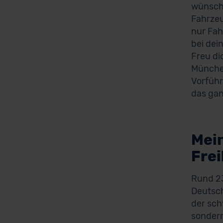
wünschs
Fahrzeu
nur Fah
bei dei
Freu di
München
Vorführ
das gan
Mei
Fre
Rund 23
Deutsch
der sch
sondern