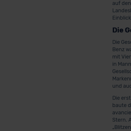
auf den
Landesh
Einblic
Die 
Die Ges
Benz wa
mit Vie
in Mann
Gesell
Markenn
und auc
Die ers
baute d
avancie
Stern. 
„Blitze