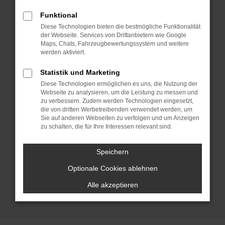
Fast-Neuwagen. BMW Vorführwagen
haben den Vorteil, dass es sich um echte
Funktional
Gebrauchtwagen handelt, wenngleich
Diese Technologien bieten die bestmögliche Funktionalität
der Webseite. Services von Drittanbietern wie Google
meist nur wenige Kilometer auf dem
Maps, Chats, Fahrzeugbewertungssystem und weitere
Tacho stehen. Gefahren wurden die
werden aktiviert.
Modelle – wie der Name schon sagt –
Statistik und Marketing
zum Zweck der Präsentation und um die
Diese Technologien ermöglichen es uns, die Nutzung der
vielen Vorteile dieses Herstellers zu
Webseite zu analysieren, um die Leistung zu messen und
zeigen. Nach einer bestimmten Zeit
zu verbessern. Zudem werden Technologien eingesetzt,
die von dritten Werbetreibenden verwendet werden, um
werden die BMW Vorführwagen dann
Sie auf anderen Webseiten zu verfolgen und um Anzeigen
ausgewechselt und gelangen zu enorm
zu schalten, die für Ihre Interessen relevant sind.
günstigen Preisen zu uns und damit in
den Verkauf. Natürlich liefern wir jeden
Speichern
BMW Vorführwagen direkt zu dir nach
Optionale Cookies ablehnen
Freiburg. Schnell und reibungslos.
Alle akzeptieren