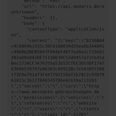
    "method": "POST",

    "url": "https://api.audaris.de/a
uth/token",

    "headers": {},

    "body": {

      "contentType": "application/js
on",

      "content": "{\"key\":\"8150BA4
c4C600461435c36Fd100839d55ea6b2A4841
c49b0b2BEB5847FD04bF48f7ed4a1cf33b81
202aD8eD41DE7111B639C53d9457a71Cb45d
Bec1734CF3476759a53b57CfEE3D53DF1747
63606570797e86363c08912Bc7e5A3857280
1f2E8e291d73F447792159af2b78C2c97D79
61015c3b1778465497D6e6C619a113203
\",\"secret\":\"\",\"cors\":\"http
s://www.meinauto-gebrauchtwagen.de
\",\"permissions\":{\"vehicles\":\"r
\",\"references\":\"r\",\"website
\":\"r\",\"users\":\"r\",\"clients
\":\"r\"},\"client_id\":2176}"
