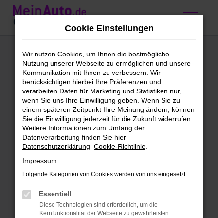
Zum
Hauptinhalt
Cookie Einstellungen
springen
BMW Vorführwagen
Wir nutzen Cookies, um Ihnen die bestmögliche
Nutzung unserer Webseite zu ermöglichen und unsere
kaufen mit
Kommunikation mit Ihnen zu verbessern. Wir
berücksichtigen hierbei Ihre Präferenzen und
Lieferservice nach
verarbeiten Daten für Marketing und Statistiken nur,
wenn Sie uns Ihre Einwilligung geben. Wenn Sie zu
Freiburg
einem späteren Zeitpunkt Ihre Meinung ändern, können
Sie die Einwilligung jederzeit für die Zukunft widerrufen.
Weitere Informationen zum Umfang der
BMW Vorführwagen – perfekt
Datenverarbeitung finden Sie hier:
Datenschutzerklärung
,
Cookie-Richtlinie
.
unterwegs in Freiburg
Impressum
Neues Fahrzeug gesucht? Dann versuch
Folgende Kategorien von Cookies werden von uns eingesetzt:
doch mal einen BMW Vorführwagen. Für
Freiburg gibt es kaum eine bessere Wahl,
Essentiell
denn schließlich steigst du hier in einen
Diese Technologien sind erforderlich, um die
Kernfunktionalität der Webseite zu gewährleisten.