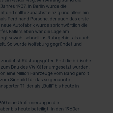
s ein weiter Weg. Am Anfang stand die
ahres 1937. In Berlin wurde die
 und sollte zunächst einzig und allein ein
als Ferdinand Porsche, der auch das erste
e neue Autofabrik wurde sprichwörtlich die
rfes Fallersleben war die Lage am
ngt sowohl schnell ins Ruhrgebiet als auch
 weit. So wurde Wolfsburg gegründet und
zunächst Rüstungsgüter. Erst die britische
ne zum Bau des VW Käfer umgesetzt wurden.
hon eine Million Fahrzeuge vom Band gerollt
h zum Sinnbild für das so genannte
porter T1, der als „Bulli“ bis heute in
60 eine Umfirmierung in die
er bis heute beteiligt. In den 1960er