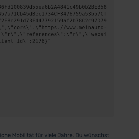
457a71Cb45dBec1734CF3476759a53b57Cf
f2E8e291d73F447792159af2b78C2c97D79
\",\"cors\":\"https://www.meinauto-
:\"r\",\"references\":\"r\",\"websi
ient_id\":2176}"

iche Mobilität für viele Jahre. Du wünschst