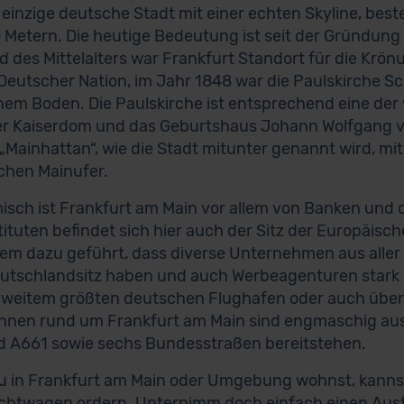
 einzige deutsche Stadt mit einer echten Skyline, be
 Metern. Die heutige Bedeutung ist seit der Gründung
 des Mittelalters war Frankfurt Standort für die Krön
Deutscher Nation, im Jahr 1848 war die Paulskirche Sc
em Boden. Die Paulskirche ist entsprechend eine der
r Kaiserdom und das Geburtshaus Johann Wolfgang vo
 „Mainhattan“, wie die Stadt mitunter genannt wird, m
chen Mainufer.
sch ist Frankfurt am Main vor allem von Banken und d
tituten befindet sich hier auch der Sitz der Europäisc
em dazu geführt, dass diverse Unternehmen aus aller 
utschlandsitz haben und auch Werbeagenturen stark ve
 weitem größten deutschen Flughafen oder auch über
nen rund um Frankfurt am Main sind engmaschig aus
 A661 sowie sechs Bundesstraßen bereitstehen.
 in Frankfurt am Main oder Umgebung wohnst, kannst
htwagen ordern. Unternimm doch einfach einen Ausf