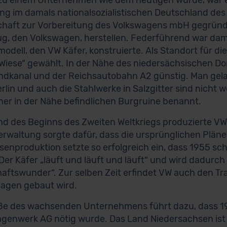
zu einem Unternehmen wie dem heutigen wurde, war e
g im damals nationalsozialistischen Deutschland des J
chaft zur Vorbereitung des Volkswagens mbH gegründet
g, den Volkswagen, herstellen. Federführend war dam
modell, den VW Käfer, konstruierte. Als Standort für di
Wiese“ gewählt. In der Nähe des niedersächsischen Do
andkanal und der Reichsautobahn A2 günstig. Man gela
rlin und auch die Stahlwerke in Salzgitter sind nicht
ner in der Nähe befindlichen Burgruine benannt.
d des Beginns des Zweiten Weltkriegs produzierte VW 
verwaltung sorgte dafür, dass die ursprünglichen Plä
senproduktion setzte so erfolgreich ein, dass 1955 sc
Der Käfer „läuft und läuft und läuft“ und wird dadurc
haftswunder“. Zur selben Zeit erfindet VW auch den Trans
agen gebaut wird.
ße des wachsenden Unternehmens führt dazu, dass 19
genwerk AG nötig wurde. Das Land Niedersachsen ist ab