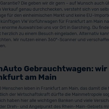
e Garantie? Die geben wir dir gern – auf Wunsch auch 
 Verkauf genau durchchecken, versteht sich von selbs
ge für den einheimischen Markt und keine EU-Importe
künftigen VW Vorführwagen für Frankfurt am Main nat
e enorme Auswahl bei uns vor Ort in Garching. Du fin
t herzlich zu einem Besuch eingeladen. Alternativ kan
hten. Wir nutzen einen 360°-Scanner und verschaffen 
en.
nAuto Gebrauchtwagen: wir 
nkfurt am Main
 Menschen leben in Frankfurt am Main, das damit die 
tlich der Wirtschaftskraft dürfte die Mainmetropole s
lich haben hier alle wichtigen Banken und viele Versic
er Dreh- und Angelpunkt des Rhein-Main-Gebiets mit 