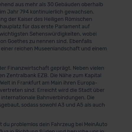
stehend aus mehr als 30 Gebäuden oberhalb
 im Jahr 794 kontinuierlich gewachsen.
ung der Kaiser des Heiligen Römischen
hauplatz für das erste Parlament auf
 wichtigsten Sehenswürdigkeiten, wobei
n Goethes zu nennen sind. Ebenfalls
it einer reichen Museenlandschaft und einem
er Finanzwirtschaft geprägt. Neben vielen
hen Zentralbank EZB. Die Nähe zum Kapital
Welt in Frankfurt am Main ihren Europa-
rtreten sind. Erreicht wird die Stadt über
 internationale Bahnverbindungen. Die
gebaut, sodass sowohl A3 und A5 als auch
 du problemlos dein Fahrzeug bei MeinAuto
lug in Richtung Süden und besuche uns in