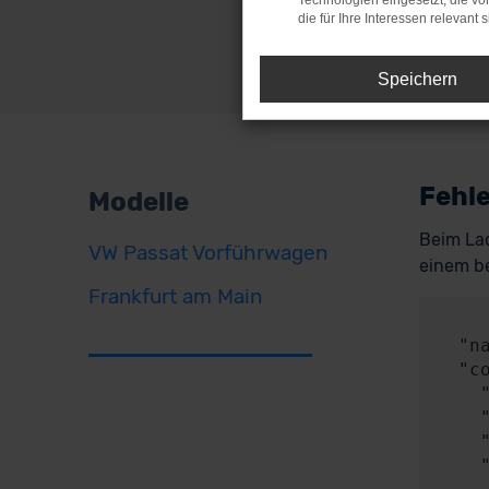
Technologien eingesetzt, die v
die für Ihre Interessen relevant s
Speichern
Fehle
Modelle
Beim Lad
VW Passat Vorführwagen
einem be
Frankfurt am Main
     
  "name": "NetworkError",

  "config": {

    "method": "POST",

    "url": "https://api.audaris.de/auth/token",

    "headers": {},

    "body": {
