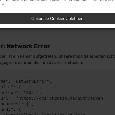
on dritten Werbetreibenden verwendet werden, um Sie auf anderen Webseiten zu ve
ind.
Optionale Cookies ablehnen
r: Network Error
en ist ein Fehler aufgetreten. Unsere Kobolde arbeiten scho
gegnen, können Sie ihm das hier mitteilen:
           {
