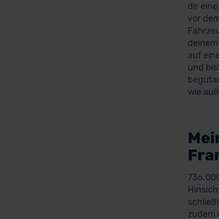
dir ein
vor dem
Fahrzeu
deinem 
auf ein
und bis
begutac
wie auß
Mei
Fra
736.000
Hinsich
schließ
zudem d