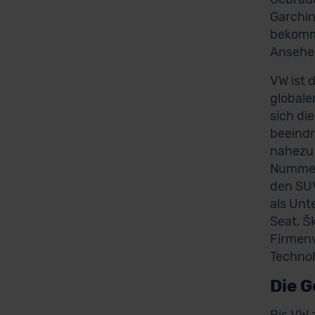
Garchin
bekomms
Ansehen
VW ist 
globale
sich di
beeindr
nahezu 
Nummer 
den SUV
als Unt
Seat, Š
Firmenv
Technol
Die G