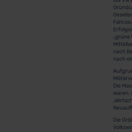
Bis VW 
Gründun
Gesells
Fahrzeu
Erfolgs
„grüne 
Mittell
nach Be
nach ei
Aufgrun
Militär
Die Mas
waren. 
„Wirtsc
Neuaufl
Die Grö
Volkswa