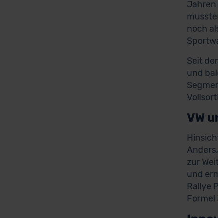
Jahren 
mussten
noch al
Sportwa
Seit de
und bal
Segment
Vollsort
VW u
Hinsich
Anders,
zur Wei
und erm
Rallye 
Formel 