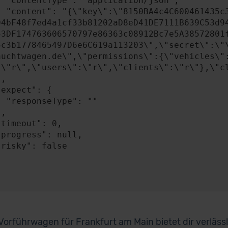
n/json",

A4841c49b0b2BEB58
04bF48f7ed4a1cf33b81202aD8eD41DE7111B639C53d9
53DF174763606570797e86363c08912Bc7e5A38572801
5c3b1778465497D6e6C619a113203\",\"secret\":\"
auchtwagen.de\",\"permissions\":{\"vehicles\"
:\"r\",\"users\":\"r\",\"clients\":\"r\"},\"cl
: ""

Vorführwagen für Frankfurt am Main bietet dir verlässl