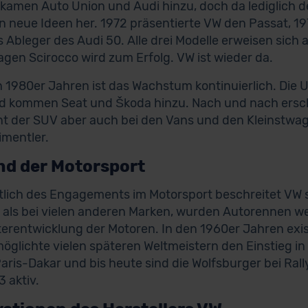
kamen Auto Union und Audi hinzu, doch da lediglich der
 neue Ideen her. 1972 präsentierte VW den Passat, 197
s Ableger des Audi 50. Alle drei Modelle erweisen sich 
gen Scirocco wird zum Erfolg. VW ist wieder da.
n 1980er Jahren ist das Wachstum kontinuierlich. Di
d kommen Seat und Škoda hinzu. Nach und nach ersch
 der SUV aber auch bei den Vans und den Kleinstwage
imentler.
nd der Motorsport
tlich des Engagements im Motorsport beschreitet VW s
 als bei vielen anderen Marken, wurden Autorennen
terentwicklung der Motoren. In den 1960er Jahren exis
öglichte vielen späteren Weltmeistern den Einstieg i
Paris-Dakar und bis heute sind die Wolfsburger bei Ra
3 aktiv.