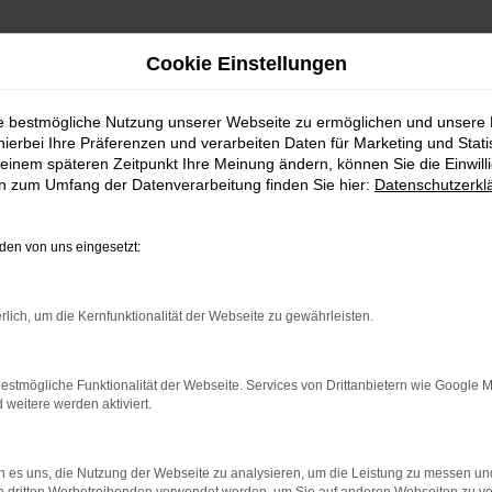
Cookie Einstellungen
ie bestmögliche Nutzung unserer Webseite zu ermöglichen und unsere
hierbei Ihre Präferenzen und verarbeiten Daten für Marketing und Stati
kaufen mit Lieferservice 
einem späteren Zeitpunkt Ihre Meinung ändern, können Sie die Einwillig
en zum Umfang der Datenverarbeitung finden Sie hier:
Datenschutzerkl
en von uns eingesetzt:
– perfekt unterwegs in Fra
such doch mal einen VW Vorführwagen. Für Frankfurt
rlich, um die Kernfunktionalität der Webseite zu gewährleisten.
eigst du hier in einen Fast-Neuwagen. VW Vorführwagen
 wenngleich meist nur wenige Kilometer auf dem Tac
estmögliche Funktionalität der Webseite. Services von Drittanbietern wie Google 
– zum Zweck der Präsentation und um die vielen Vortei
eitere werden aktiviert.
en die VW Vorführwagen dann ausgewechselt und gela
atürlich liefern wir jeden VW Vorführwagen direkt zu d
 es uns, die Nutzung der Webseite zu analysieren, um die Leistung zu messen u