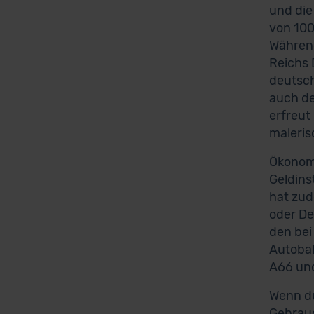
und die
von 100
Während
Reichs 
deutsch
auch de
erfreut
maleris
Ökonomi
Geldins
hat zud
oder De
den bei
Autobah
A66 und
Wenn du
Gebrauc