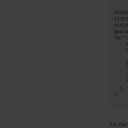
      "contentType": "applicatio
      "content": "{\"key\":\"8150BA4c4C600461435c36Fd100839d55ea6b2
47FD
EE3D
6101
gebr
te\"
    },

    "expect": {

      "responseType"
    },

    "timeout": 0,

    "progress": null,

    "risky": false

  }

}

Ein VW 